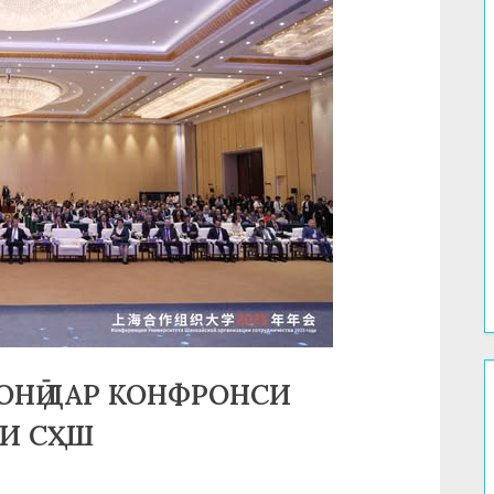
ОНӢ ДАР КОНФРОНСИ
И СҲШ