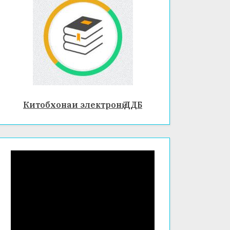
Китобхонаи электронӣ ДДБ