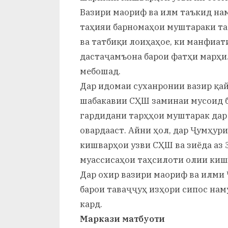
Вазири маориф ва илм таъкид на
таҳияи барномаҳои муштараки та
ва татбиқи лоиҳаҳое, ки манфиат
дастаҷамъона барои фатҳи марҳи
мебошад.
Дар идомаи суханронии вазир қа
шабакавии СҲШ заминаи мусоид б
гардидани тарҳҳои муштарак дар
овардааст. Айни ҳол, дар Ҷумҳур
кишварҳои узви СҲШ ва зиёда аз
муассисаҳои таҳсилоти олии киш
Дар охир вазири маориф ва илми
барои таваҷҷуҳ изҳори сипос нам
кард.
Маркази матбуоти