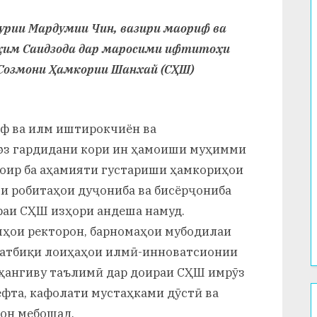
ҳурии Мардумии Чин, вазири маориф ва
ҳим Саидзода дар маросими ифтитоҳи
Созмони Ҳамкории Шанхай (СҲШ)
иф ва илм иштирокчиён ва
ғоз гардидани кори ин ҳамоиши муҳимми
оир ба аҳамияти густариши ҳамкориҳои
и робитаҳои дуҷониба ва бисёрҷониба
раи СҲШ изҳори андеша намуд.
мҳои ректорон, барномаҳои мубодилаи
 татбиқи лоиҳаҳои илмӣ-инноватсионии
ҳангиву таълимӣ дар доираи СҲШ имрӯз
ёфта, кафолати мустаҳками дӯстӣ ва
он мебошад.