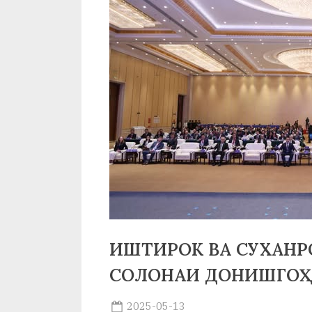
р
б
а
н
о
м
и
Н
о
с
ИШТИРОК ВА СУХАНР
и
СОЛОНАИ ДОНИШГОҲ
р
Posted
2025-05-13