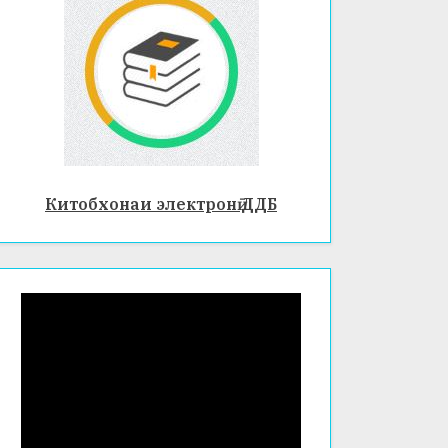
ӣ
ӣ
ӣ
ИСТИ
ДАСТО
ТИ
ҚЛОЛ
ВАРДҲ
МИЛЛ
ДАР
ОИ
Ӣ –
ШАҲР
ҶУМҲУ
ДУРАХ
И
РИИ
ШИ
БОХТА
ТОҶИ
ЗИНД
Р
КИСТО
АГӢ
Китобхонаи электронӣ ДДБ
Н