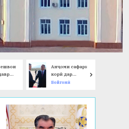
ешвои
Анҷоми сафари
даври
корӣ дар
next
Ҷумҳурии
Бойгонӣ
 ҷаҳон
Қирғизистон