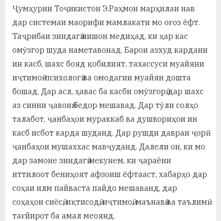
у
Ҷумҳурии Тоҷикистон Э.Раҳмон марҳилаи нав
с
дар системаи маорифи мамлакати мо оғоз ёфт.
Таҷрибаи зиндагӣ нишон медиҳад, ки ҳар кас
р
омӯзгор шуда наметавонад. Барои азхуд кардани
а
ин касб, шахс бояд қобилият, тахассуси муайяни
в
иҷтимоӣ-психологӣ ва омодагии муайян дошта
бошад. Дар асл, ҳавас ба касби омӯзгорӣ дар шахс
аз синни ҷавонӣ бедор мешавад. Дар тӯли солҳо
талабот, ҷанбаҳои мураккаб ва душвориҳои ин
касб исбот карда шуданд. Дар рушди давраи ҷорӣ
ҷанбаҳои мушаххас мавҷуданд. Далели он, ки мо
дар замоне зиндагӣ мекунем, ки ҷараёни
иттилоот бениҳоят афзоиш ёфтааст, хабарҳо дар
соҳаи илм пайваста пайдо мешаванд, дар
соҳаҳои сиёсӣ, иқтисодӣ, иҷтимоӣ, маънавӣ ва таълимӣ
тағйирот ба амал меоянд.