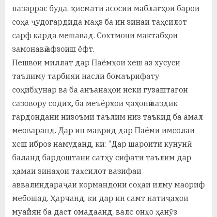
назаррас буда, қисмати асосии маблағҳои барои
соҳа ҷудогардида маҳз ба ин зинаи таҳсилот
сарф карда мешавад. Сохтмони мактабҳои
замонавӣ афзоиш ёфт.
Пешвои миллат дар Паёмҳои хеш аз хусуси
таълиму тарбияи насли бомаърифату
соҳибҳунар ва ба анъанаҳои неки гузаштагон
сазовору содиқ, ба меъёрҳои ҷаҳонӣ наздик
гардондани низоъми таълим низ таъкид ба амал
меоваранд. Дар ин маврид дар Паёми имсолаи
хеш иброз намуданд, ки: “Дар шароити кунунӣ
баланд бардоштани сатҳу сифати таълим дар
ҳамаи зинаҳои таҳсилот вазифаи
аввалиндараҷаи кормандони соҳаи илму маориф
мебошад. Ҳарчанд, ки дар ин самт натиҷаҳои
муайян ба даст омадаанд, вале онҳо ҳанӯз