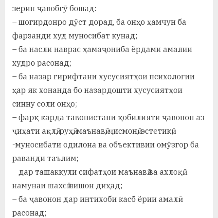
зерин ҷавобгӯ бошад:
– шогирдонро дӯст дорад, ба онҳо ҳамчун ба
фарзанди худ муносибат кунад;
– ба насли наврас ҳамаҷониба ёрдами амалии
худро расонад;
– ба назар гирифтани хусусиятҳои психологии
ҳар як хонанда бо назардошти хусусиятҳои
синну соли онҳо;
– фарқ карда тавонистани қобилияти ҷавонон аз
ҷиҳати ақлӣ, руҳӣ, маънавӣ, ҷисмонӣ, эстетикӣ;
-муносибати одилона ва объективии омӯзгор ба
раванди таълим;
– дар ташаккули сифатҳои маънавӣ ва ахлоқӣ
намунаи шахсӣ нишон диҳад;
– ба ҷавонон дар интихоби касб ёрии амалӣ
расонад;