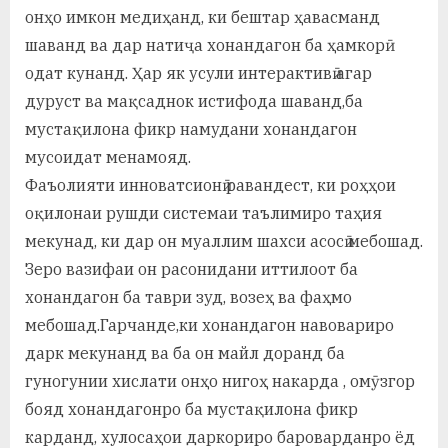
онҳо имкон медиҳанд, ки бештар ҳавасманд
шаванд ва дар натиҷа хонандагон ба ҳамкорӣ
одат кунанд. Ҳар як усули интерактивӣ агар
дуруст ва мақсаднок истифода шаванд,ба
мустақилона фикр намудани хонандагон
мусоидат менамояд.
Фаъолияти инноватсионӣ равандест, ки роҳҳои
оқилонаи рушди системаи таълимиро таҳия
мекунад, ки дар он муаллим шахси асосӣ мебошад.
Зеро вазифаи он расонидани иттилоот ба
хонандагон ба таври зуд, возеҳ ва фаҳмо
мебошад.Гарчанде,ки хонандагон навовариро
дарк мекунанд ва ба он майл доранд ба
гуногунии хислати онҳо нигоҳ накарда , омӯзгор
бояд хонандагонро ба мустақилона фикр
карданд, хулосаҳои даркориро бароварданро ёд