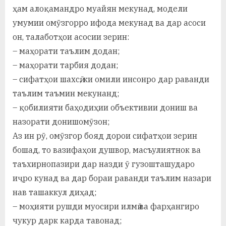
ҳам алоқамандро муайян мекунад, модели
умумии омӯзгорро ифода мекунад ва дар асоси
он, талаботҳои асосии зерин:
– маҳорати таълим додан;
– маҳорати тарбия додан;
– сифатҳои шахсӣ, ки омили инсонро дар раванди
таълим таъмин мекунанд;
– қобилияти баҳодиҳии объективии дониш ва
назорати донишомӯзон;
Аз ин рӯ, омӯзгор бояд дорои сифатҳои зерин
бошад, то вазифаҳои душвор, масъулиятнок ва
таъхирнопазири дар назди ӯ гузошташударо
иҷро кунад ва дар бораи раванди таълим назари
нав ташаккул диҳад;
– моҳияти рушди муосири илмӣ ва фарҳангиро
чукур дарк карда тавонад;