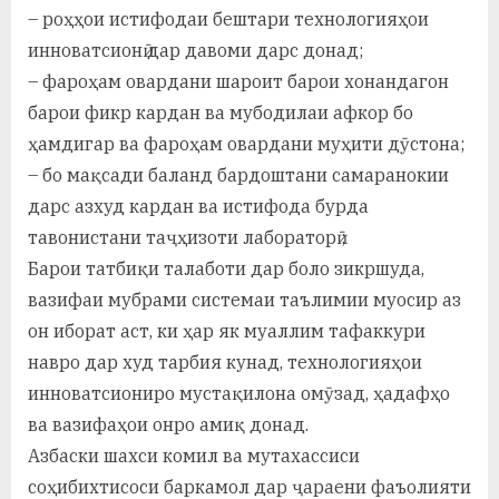
– роҳҳои истифодаи бештари технологияҳои
инноватсионӣ дар давоми дарс донад;
– фароҳам овардани шароит барои хонандагон
барои фикр кардан ва мубодилаи афкор бо
ҳамдигар ва фароҳам овардани муҳити дӯстона;
– бо мақсади баланд бардоштани самаранокии
дарс азхуд кардан ва истифода бурда
тавонистани таҷҳизоти лабораторӣ ;
Барои татбиқи талаботи дар боло зикршуда,
вазифаи мубрами системаи таълимии муосир аз
он иборат аст, ки ҳар як муаллим тафаккури
навро дар худ тарбия кунад, технологияҳои
инноватсиониро мустақилона омӯзад, ҳадафҳо
ва вазифаҳои онро амиқ донад.
Азбаски шахси комил ва мутахассиси
соҳибихтисоси баркамол дар ҷараени фаъолияти