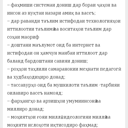
– фаҳмиши системаи дониш дар бораи ҷаҳон ва
инсон аз нуқтаи назари амиқ ва васеъ;
– дар раванди таълим истифодаи технологияҳои
иттилоотии таълимӣ ва воситаҳои таълим дар
соҳаи маориф
– доштани маълумот оид ба интернет ва
истифодаи он ҳамчун манбаи иттилоот дар
баланд бардоштани савияи дониш;
– роҳҳои таҳлили самаранокии меҳнати педагогӣ
ва худбаҳодиҳиро донад;
– тассавурҳо оид ба мушкилоти таълим -тарбияи
оилавиро васеъ намояд;
– фарҳангҳо ва арзишҳои умумиинсонӣ ва
миллиро донад;
– моҳиятҳои ғояи миллӣ , идеологияи миллӣ ва
моҳияти ислоҳоти иқтисодиро фаҳмад;