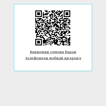
Барномаи сомона барои
телефонҳои мобилӣ андроид
© 2026 Донишгоҳи давлатии Бохтар ба номи Носири Хусрав.