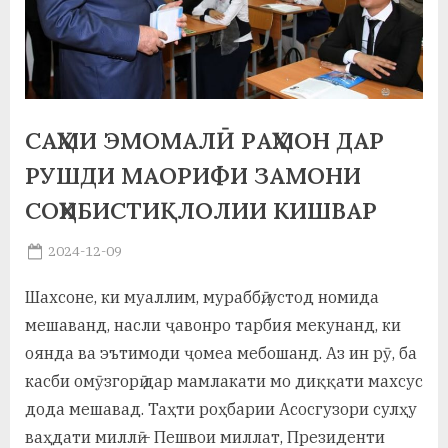
а
н
о
м
САҲМИ ЭМОМАЛӢ РАҲМОН ДАР
и
РУШДИ МАОРИФИ ЗАМОНИ
Н
СОҲИБИСТИҚЛОЛИИ КИШВАР
о
Posted
2024-12-09
By
on
saidov
с
Шахсоне, ки муаллим, мураббӣ, устод номида
и
мешаванд, насли ҷавонро тарбия мекунанд, ки
р
оянда ва эътимоди ҷомеа мебошанд. Аз ин рӯ, ба
касби омӯзгорӣ дар мамлакати мо диққати махсус
и
дода мешавад. Таҳти роҳбарии Асосгузори сулҳу
Х
ваҳдати миллӣ – Пешвои миллат, Президенти