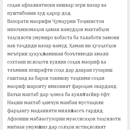
соҳаи афзалиятноки кишвар зери назар ва
пуштибонии худ қарор дод.
Вазорати маорифи Ҷумҳурии Тоҷикистон
низоъмномаҳои ҳамаи намудҳои мактабҳои
таҳсилоти умумиро вобаста ба талаботи замони
нав таҷдиди назар намуд. Ҳамаи ин ҳуҷҷатҳои
меъёрии ҳуқуқӣ заминаи боэътимоди амалӣ
сохтани ислоҳоти куллии соҳаи маориф ва
таъмини пешрафти соҳа дар давраи гузариш
гаштанд ва барои такмилу таҳкими соҳаи
маориф шароиту имконият фароҳам оварданд.
Вазъи мактаб дар ҷомеа ба куллӣ тағйир ёфт.
Нақши мактаб ҳамчун манбаи мустақили
фарҳангу маданияти миллӣ васеъ гардид.
Афзоиши маблағгузории муассисаҳои таҳсилоти
миёнаи умумӣ низ дар солҳои истиқлолият