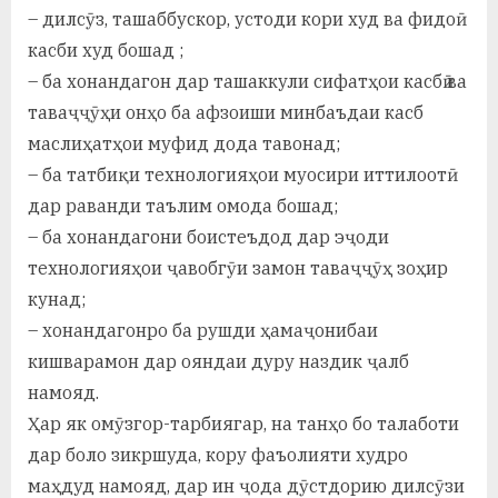
– дилсӯз, ташаббускор, устоди кори худ ва фидоӣ
касби худ бошад ;
– ба хонандагон дар ташаккули сифатҳои касбӣ ва
таваҷҷӯҳи онҳо ба афзоиши минбаъдаи касб
маслиҳатҳои муфид дода тавонад;
– ба татбиқи технологияҳои муосири иттилоотӣ
дар раванди таълим омода бошад;
– ба хонандагони боистеъдод дар эҷоди
технологияҳои ҷавобгӯи замон таваҷҷӯҳ зоҳир
кунад;
– хонандагонро ба рушди ҳамаҷонибаи
кишварамон дар ояндаи дуру наздик ҷалб
намояд.
Ҳар як омӯзгор-тарбиягар, на танҳо бо талаботи
дар боло зикршуда, кору фаъолияти худро
маҳдуд намояд, дар ин ҷода дӯстдорию дилсӯзи