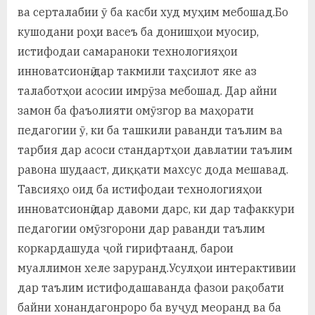
ва серталабии ӯ ба касби худ муҳим мебошад.Бо
кушодани роҳи васеъ ба донишҳои муосир,
истифодаи самараноки технологияҳои
инноватсионӣ дар такмили таҳсилот яке аз
талаботҳои асосии имрӯза мебошад. Дар айни
замон ба фаъолияти омӯзгор ва маҳорати
педагогии ӯ, ки ба ташкили раванди таълим ва
тарбия дар асоси стандартҳои давлатии таълим
равона шудааст, диққати махсус дода мешавад.
Тавсияҳо оид ба истифодаи технологияҳои
инноватсионӣ дар давоми дарс, ки дар тафаккури
педагогии омӯзгорони дар раванди таълим
коркардашуда ҷой гирифтаанд, барои
муаллимон хеле заруранд.Усулҳои интерактивии
дар таълим истифодашаванда фазои рақобати
байни хонандагонроро ба вуҷуд меоранд ва ба