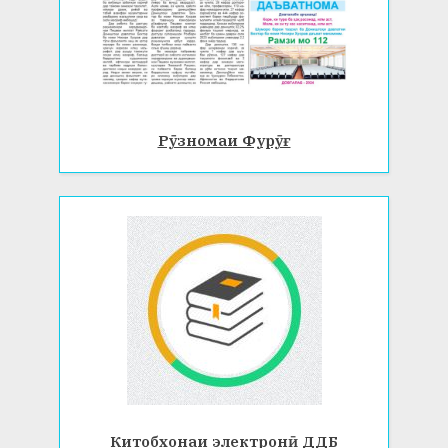
Рӯзномаи Фурӯғ
Китобхонаи электронӣ ДДБ