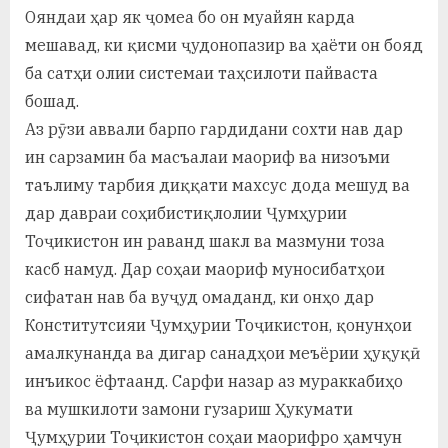
Ояндаи ҳар як ҷомеа бо он муайян карда
мешавад, ки қисми ҷудонопазир ва ҳаёти он бояд
ба сатҳи олии системаи таҳсилоти пайваста
бошад.
Аз рӯзи аввали барпо гардидани сохти нав дар
ин сарзамин ба масъалаи маориф ва низоъми
таълиму тарбия диққати махсус дода мешуд ва
дар давраи соҳибистиқлолии Ҷумҳурии
Тоҷикистон ин раванд шакл ва мазмуни тоза
касб намуд. Дар соҳаи маориф муносибатҳои
сифатан нав ба вуҷуд омаданд, ки онҳо дар
Конститутсияи Ҷумҳурии Тоҷикистон, қонунҳои
амалкунанда ва дигар санадҳои меъёрии ҳуқуқӣ
инъикос ёфтаанд. Сарфи назар аз мураккабиҳо
ва мушкилоти замони гузариш Ҳукумати
Ҷумҳурии Тоҷикистон соҳаи маорифро ҳамчун