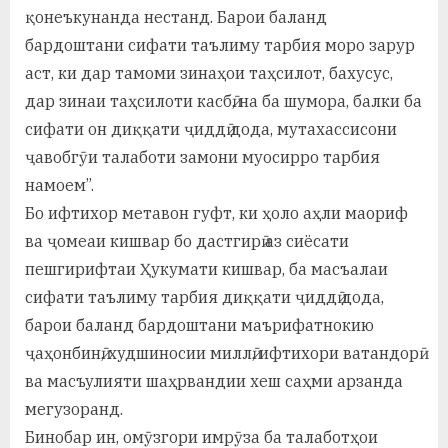
қонеъкунанда нестанд. Барои баланд
бардоштани сифати таълиму тарбия моро зарур
аст, ки дар тамоми зинаҳои таҳсилот, бахусус,
дар зинаи таҳсилоти касбӣ, на ба шумора, балки ба
сифати он диққати ҷиддӣ дода, мутахассисони
ҷавобгӯи талаботи замони муосирро тарбия
намоем”.
Бо ифтихор метавон гуфт, ки ҳоло аҳли маориф
ва ҷомеаи кишвар бо дастгирӣ аз сиёсати
пешгирифтаи Ҳукумати кишвар, ба масъалаи
сифати таълиму тарбия диққати ҷиддӣ дода,
барои баланд бардоштани маърифатнокию
ҷаҳонбинӣ, худшиносии миллӣ, ифтихори ватандорӣ
ва масъулияти шаҳрвандии хеш саҳми арзанда
мегузоранд.
Бинобар ин, омӯзгори имрӯза ба талаботҳои