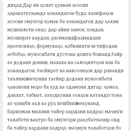
диҳад.Дар ин ҳолат қувваи асосии
ҳаракаткунанда хонандагон буда, вазифаҳои
асосии омӯзгор кумак ба хонандагон дар ҳалли
мушкилоти онҳо, дар айни замон, хондан,
муошират кардан, расмкашӣ, фаҳмидани
проексияҳо, формулаҳо, қобилияти истифодаи
асбобҳо, муносибати дӯстона дошта бошанд.Ғайр
аз додани дониш, малака ва салоҳиятҳои нав ба
хонандагон, тағйирот ва навсозиҳои дар раванди
таълимӣ, инчунин тағйир додани муносибати
ҷавонони моро ба худ ва одамони дигар, ҷомеа,
давлат, табиат, азхудкунии ғояҳои ватандӯстона
аз ҷониби ақл ва рӯҳ пешбинӣ мекунанд.
Барномаи миллии тайер кардани кадрҳо маҷмӯи
талаботи вақтро ба омӯзгори рақобатпазир оид
ба тайер кардани кадрҳо, маҷмӯи талаботҳои бо