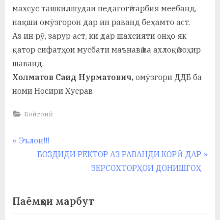
махсус ташкилшудаи педагогӣ тарбия меебанд,
нақши омӯзгорон дар ин раванд беҳамто аст.
Аз ин рӯ, зарур аст, ки дар шахсияти онҳо як
қатор сифатҳои мусбати маънавӣ ва ахлоқӣ зоҳир
шаванд.
Холматов Саид Нурматович,
омӯзгори ДДБ ба
номи Носири Хусрав
Бойгонӣ
Навигация
P
Эълон!!!
r
N
БОЗДИДИ РЕКТОР АЗ РАВАНДИ КОРӢ ДАР
по
e
e
ЗЕРСОХТОРҲОИ ДОНИШГОҲ
записям
v
x
i
t
Паёмҳои марбут
o
P