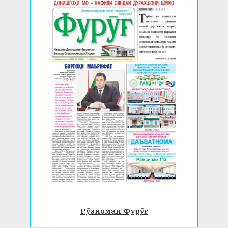
Рӯзномаи Фурӯғ