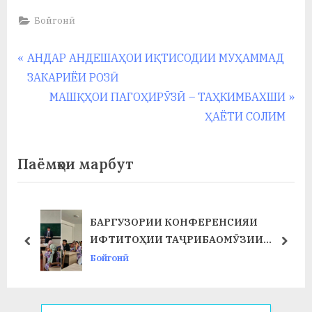
Бойгонӣ
Навигация
P
АНДАР АНДЕШАҲОИ ИҚТИСОДИИ МУҲАММАД
r
ЗАКАРИЁИ РОЗӢ
по
e
N
МАШҚҲОИ ПАГОҲИРӮЗӢ – ТАҲКИМБАХШИ
записям
v
e
ҲАЁТИ СОЛИМ
i
x
o
t
Паёмҳои марбут
u
P
s
o
P
s
БАРГУЗОРИИ КОНФЕРЕНСИЯИ
Т
o
t
ИФТИТОҲИИ ТАҶРИБАОМӮЗИИ
prev
next
s
:
ИСТЕҲСОЛӢ ДАР ФАКУЛТЕТИ ХИМИЯ
Бойгонӣ
t
ВА БИОЛОГИЯ
: