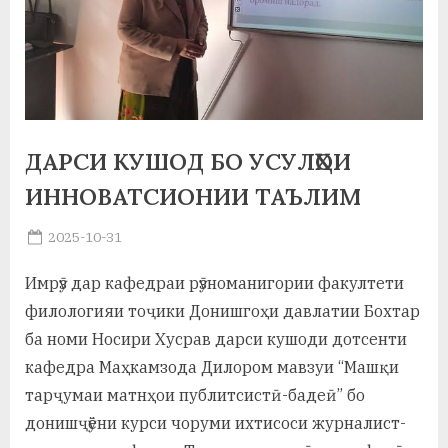
а
н
о
м
ДАРСИ КУШОД БО УСУЛҲОИ
и
ИННОВАТСИОНИИ ТАЪЛИМ
Н
Posted
2025-10-31
о
By
on
saidov
с
Имрӯз дар кафедраи рӯзноманигории факултети
филологияи тоҷики Донишгоҳи давлатии Бохтар
и
ба номи Носири Хусрав дарси кушоди дотсенти
р
кафедра Маҳкамзода Дилором мавзуи “Машқи
и
тарҷумаи матнҳои публитсистӣ-бадеӣ” бо
Х
донишҷӯёни курси чоруми ихтисоси журналист-