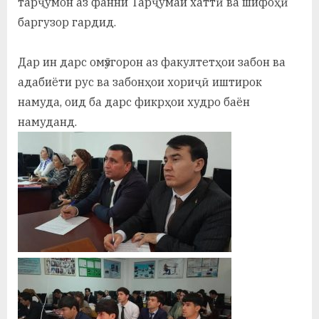
тарҷумон аз фанни Тарҷумаи хаттӣ ва шифоҳӣ
у
баргузор гардид.
с
р
Дар ин дарс омӯзгорон аз факултетҳои забон ва
адабиёти рус ва забонҳои хориҷӣ иштирок
а
намуда, оид ба дарс фикрҳои худро баён
в
намуданд.