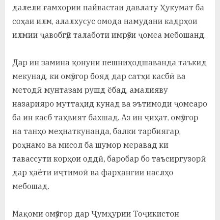
далели ғамхории пайвастаи давлату Ҳукумат ба
соҳаи илм, алалхусус омода намудани кадрҳои
илмии ҷавобгӯи талаботи имрӯзи ҷомеа мебошанд.
Дар ин замина қонуни пешниҳодшаванда таъкид
мекунад, ки омӯзгор бояд дар сатҳи касбӣ ва
методӣ мунтазам рушд ёбад, амалияву
назарияро муттаҳид кунад ва эътимоди ҷомеаро
ба ин касб тақвият бахшад. Аз ин ҷиҳат, омӯзгор
на танҳо меҳнаткунанда, балки тарбиягар,
роҳнамо ва мисол ба шумор меравад ки
тавассути корҳои оддӣ, баробар бо таъсиргузорӣ
дар ҳаёти иҷтимоӣ ва фарҳангии наслҳо
мебошад.
Мақоми омӯзгор дар Ҷумҳурии Тоҷикистон