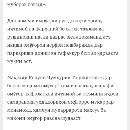
муборак бошад».
Дар ҷомеаи имрӯза, ки рушди иқтисодиву
иҷтимоӣ ва фарҳангӣ бо сатҳи таълим ва
рушднокии насли наврас зич алоқаманд аст,
нақши омӯзгорон нерӯҳои пешбаранда дар
парвариши дониш ва тафаккур беш аз ҳарвақта
муҳим аст.
Мақсади Қонуни Ҷумҳурии Тоҷикистон «Дар
бораи мақоми омӯзгор” ҳимояи шаъну шарафи
омӯзгор, кафолатҳои иҷтимоӣ ва таъмини иҷрои
самараноки уҳдадориҳои омӯзгорро муқаррар
менамояд, ҳамчун муқаррароти махсус ба
мақоми омӯзгор равона шудааст.