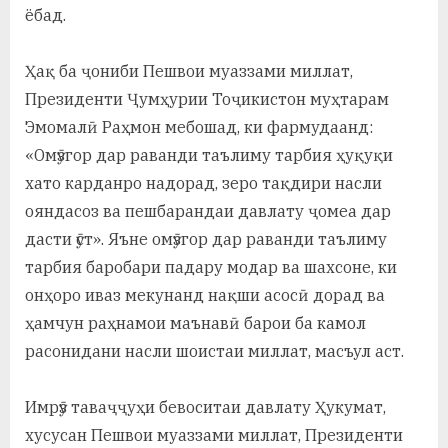
ёбад.
Ҳақ ба ҷониби Пешвои муаззами миллат,
Президенти Ҷумҳурии Тоҷикистон муҳтарам
Эмомалӣ Раҳмон мебошад, ки фармудаанд:
«Омӯзгор дар раванди таълиму тарбия ҳуқуқи
хато карданро надорад, зеро тақдири насли
ояндасоз ва пешбарандаи давлату ҷомеа дар
дасти ӯст». Яъне омӯзгор дар раванди таълиму
тарбия баробари падару модар ва шахсоне, ки
онҳоро иваз мекунанд нақши асосӣ дорад ва
ҳамчун раҳнамои маънавӣ барои ба камол
расонидани насли шоистаи миллат, масъул аст.
Имрӯз таваҷҷуҳи бевоситаи давлату Ҳукумат,
хусусан Пешвои муаззами миллат, Президенти