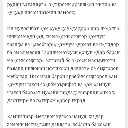
рӯҳияи ватандӯстӣ, эҳтироми арзишҳои миллӣ ва
ҳуқуқи инсон таъмин намояд.
Ин муносибат ҳам ҳуқуқу уҳдадорӣ дар якҷоягӣ
нишон медиҳад, ки мақоми омӯзгор ҳамчун
вазифа ва ҷавобгарӣ, ҳамчун ҳурмат ва иқтидор
ба амал меояд.Таҳияи махсуси қонун «Дар бораи
мақоми омӯзгор» аллакай бо эҳсоси масъулияти
баланд нишонаи ифтихори давлатӣ ба омӯзгорон
мебошад. Ин санад барои арзёбии омӯзгорон ҳам
ҳамчун шахси соҳибмаърифат ва ҳам ҳамчун
шахси бароҳат муҳайё гардад: мавриди ҳимоя,
дастгирӣ ва эҳтиром қарор гирад.
Ҳамин тавр, метавон хулоса намуд, ки дар
замони Истиқлоли давлатӣ, вобаста ба соҳаи