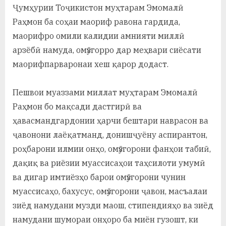
Ҷумҳурии Тоҷикистон муҳтарам Эмомалӣ
Раҳмон ба соҳаи маориф равона гардида,
маорифро омили калидии амнияти миллӣ
арзёбӣ намуда, омӯзгорро дар меҳвари сиёсати
маорифпарваронаи хеш қарор додаст.
Пешвои муаззами миллат муҳтарам Эмомалӣ
Раҳмон бо мақсади дастгирӣ ва
ҳавасмандгардонии ҳарчи бештари наврасон ва
ҷавонони лаёқатманд, донишҷуёну аспирантон,
роҳбарони илмии онҳо, омӯзгорони фанҳои табиӣ,
дақиқ ва риёзии муассисаҳои таҳсилоти умумӣ
ва дигар имтиёзҳо барои омӯзгорони чунин
муассисаҳо, бахусус, омӯзгорони ҷавон, масъалаи
зиёд намудани музди маош, стипендияҳо ва зиёд
намудани шумораи онҳоро ба миён гузошт, ки