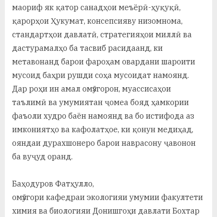
маориф як қатор санадҳои меъёрӣ-ҳуқуқӣ,
қарорҳои Ҳукумат, консепсияву низомнома,
стандартҳои давлатӣ, стратегияҳои миллӣ ва
дастурамалҳо ба тасвиб расидаанд, ки
метавонанд барои фароҳам овардани шароити
мусоид баҳри рушди соҳа мусоидат намоянд.
Дар роҳи ин амал омӯзгорон, муассисаҳои
таълимӣ ва умумиятан ҷомеа бояд ҳамкории
фаъоли худро баён намоянд ва бо истифода аз
имкониятҳо ва кафолатҳое, ки қонун медиҳад,
ояндаи дурахшонеро барои наврасону ҷавонон
ба вуҷуд оранд.
Баҳодуров Фатҳулло,
омӯзгори кафедраи экологияи умумии факултети
химия ва биологияи Донишгоҳи давлати Бохтар