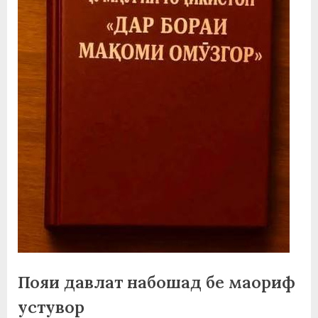
а
н
о
м
и
Н
о
с
и
р
и
Пояи давлат набошад бе маориф
Х
устувор