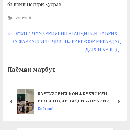
ба номи Носири Хусрав
Бойгонӣ
Навигация
P
ОЗМУНИ ҶУМҲУРИЯВИИ «ГАНҶИНАИ ТАЪРИХ
r
ВА ФАРҲАНГИ ТОҶИКОН» БАРГУЗОР МЕГАРДАД
по
e
N
ДАРСИ КУШОД
записям
v
e
i
x
Паёмҳои марбут
o
t
u
P
s
o
БАРГУЗОРИИ КОНФЕРЕНСИЯИ
Т
P
s
ИФТИТОҲИИ ТАҶРИБАОМӮЗИИ
prev
next
o
t
ИСТЕҲСОЛӢ ДАР ФАКУЛТЕТИ ХИМИЯ
Бойгонӣ
s
:
ВА БИОЛОГИЯ
t