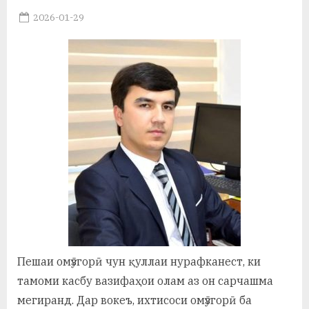
у
Posted
2026-01-29
с
By
on
saidov
р
а
в
Пешаи омӯзгорӣ чун қуллаи нурафканест, ки
тамоми касбу вазифаҳои олам аз он сарчашма
мегиранд. Дар вокеъ, ихтисоси омӯзгорӣ ба