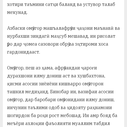
хотири таъмини сатҳи баланд ва устувор талаб
мекунад.
Азбаски омӯзгор машъалафрӯзи ҷаҳони маънавӣ ва
нурбахши зиндагӣ маҳсуб мешавад, ин рисолат
ӯро дар ҷомеа сазовори обрӯ ва эҳтироми хоса
гардонидааст.
Омӯзгор, пеш аз ҳама, афрӯзандаи ҷароғи
дурахшони илму дониш аст ва хушбахтона,
қисми асосии зиёиёни кишварро омӯзгорон
ташкил медиҳанд. Бинобар ин, вазифаи асосии
омӯзгор, дар баробари омӯзонидани илму дониш,
инчунин таълими одоб ва ҳидояту раҳнамоии
шогирдон ба роҳи рост мебошад. Ин амр бояд ба
меъёри ахлоқии фаъолияти муаллим табдил