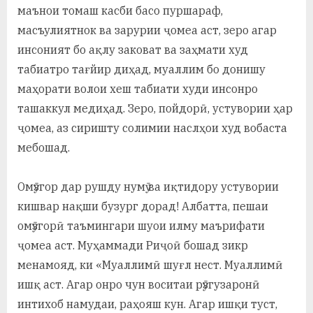
маънои томаш касби басо пуршараф,
масъулиятнок ва зарурии ҷомеа аст, зеро агар
инсоният бо ақлу заковат ва заҳмати худ
табиатро тағйир диҳад, муаллим бо донишу
маҳорати волои хеш табиати худи инсонро
ташаккул медиҳад. Зеро, пойдорӣ, устувории ҳар
ҷомеа, аз сиришту солимии наслҳои худ вобаста
мебошад.
Омӯзгор дар рушду нумӯ ва иқтидору устувории
кишвар нақши бузург дорад! Албатта, пешаи
омӯзгорӣ таъмингари шуои илму маърифати
ҷомеа аст. Муҳаммади Риҷоӣ бошад зикр
менамояд, ки «Муаллимӣ шуғл нест. Муаллимӣ
ишқ аст. Агар онро чун воситаи рӯзгузаронӣ
интихоб намудаи, раҳояш кун. Агар ишқи туст,