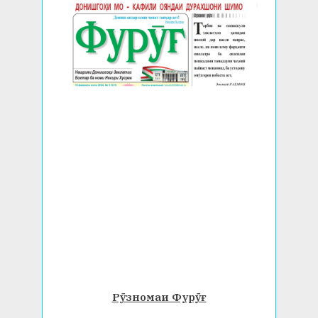
Рӯзномаи Фурӯғ