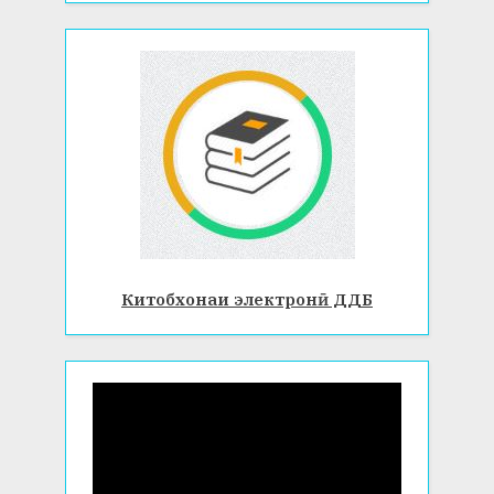
Китобхонаи электронӣ ДДБ