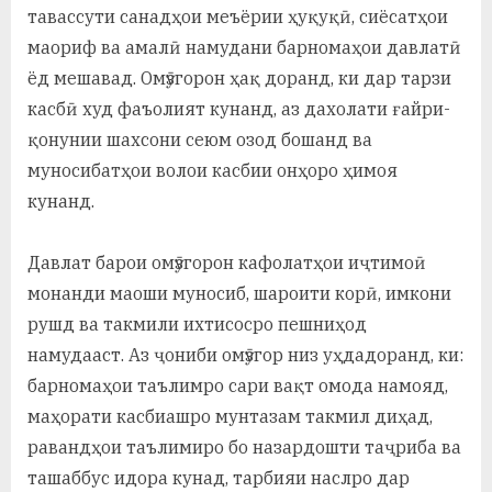
тавассути санадҳои меъёрии ҳуқуқӣ, сиёсатҳои
маориф ва амалӣ намудани барномаҳои давлатӣ
ёд мешавад. Омӯзгорон ҳақ доранд, ки дар тарзи
касбӣ худ фаъолият кунанд, аз дахолати ғайри­
қонунии шахсони сеюм озод бошанд ва
муносибатҳои волои касбии онҳоро ҳимоя
кунанд.
Давлат барои омӯзгорон кафолатҳои иҷтимоӣ
монанди маоши муносиб, шароити корӣ, имкони
рушд ва такмили ихтисосро пешниҳод
намудааст. Аз ҷониби омӯзгор низ уҳдадоранд, ки:
барномаҳои таълимро сари вақт омода намояд,
маҳорати касбиашро мунтазам такмил диҳад,
равандҳои таълимиро бо назардошти таҷриба ва
ташаббус идора кунад, тарбияи наслро дар