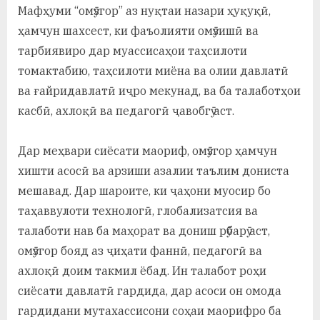
Мафҳуми “омӯзгор” аз нуқтаи назари ҳуқуқӣ,
ҳамчун шахсест, ки фаъолияти омӯзишӣ ва
тарбиявиро дар муассисаҳои таҳсилоти
томактабию, таҳсилоти миёна ва олии давлатӣ
ва ғайридавлатӣ иҷро мекунад, ва ба талаботҳои
касбӣ, ахлоқӣ ва педагогӣ ҷавобгӯ аст.
Дар меҳвари сиёсати маориф, омӯзгор ҳамчун
хишти асосӣ ва арзиши азалии таълим дониста
мешавад. Дар шароите, ки ҷаҳони муосир бо
таҳаввулоти технологӣ, глобализатсия ва
талаботи нав ба маҳорат ва дониш рӯбарӯ аст,
омӯзгор бояд аз ҷиҳати фаннӣ, педагогӣ ва
ахлоқӣ доим такмил ёбад. Ин талабот роҳи
сиёсати давлатӣ гардида, дар асоси он омода
гардидани мутахассисони соҳаи маорифро ба