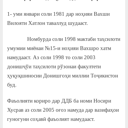
а
1- уми январи соли 1981 дар ноҳияи Вахши
н
Вилояти Хатлон таваллуд шудааст.
о
м
Номбурда соли 1998 мактаби таҳсилоти
умумии миёнаи №15-и ноҳияи Вахшро хатм
и
намудааст. Аз соли 1998 то соли 2003
Н
донишҷўи таҳсилоти рўзонаи факултети
о
ҳуқуқшиносии Донишгоҳи миллии Тоҷикистон
с
буд.
и
р
Фаъолияти кориро дар ДДБ ба номи Носири
Хусрав аз соли 2005 оғоз намуда дар вазифаҳои
и
гуногуни соҳавӣ фаъолият намудааст.
Х