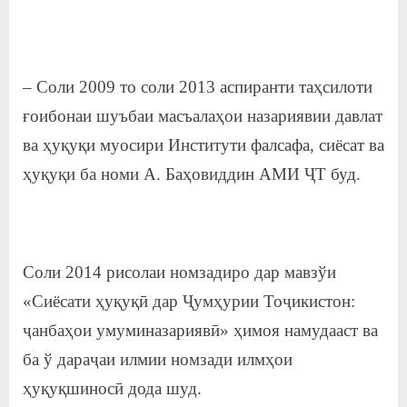
– Соли 2009 то соли 2013 аспиранти таҳсилоти
ғоибонаи шуъбаи масъалаҳои назариявии давлат
ва ҳуқуқи муосири Институти фалсафа, сиёсат ва
ҳуқуқи ба номи А. Баҳовиддин АМИ ҶТ буд.
Соли 2014 рисолаи номзадиро дар мавзўи
«Сиёсати ҳуқуқӣ дар Ҷумҳурии Тоҷикистон:
ҷанбаҳои умуминазариявӣ» ҳимоя намудааст ва
ба ў дараҷаи илмии номзади илмҳои
ҳуқуқшиносӣ дода шуд.