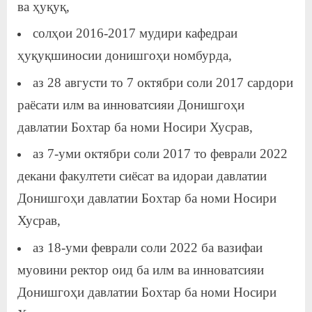
ва ҳуқуқ,
солҳои 2016-2017 мудири кафедраи
ҳуқуқшиносии донишгоҳи номбурда,
аз 28 августи то 7 октябри соли 2017 сардори
раёсати илм ва инноватсияи Донишгоҳи
давлатии Бохтар ба номи Носири Хусрав,
аз 7-уми октябри соли 2017 то феврали 2022
декани факултети сиёсат ва идораи давлатии
Донишгоҳи давлатии Бохтар ба номи Носири
Хусрав,
аз 18-уми феврали соли 2022 ба вазифаи
муовини ректор оид ба илм ва инноватсияи
Донишгоҳи давлатии Бохтар ба номи Носири