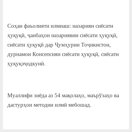
Соҳаи фаъолияти илмиаш: назарияи сиёсати
ҳуқуқӣ, ҷанбаҳои назариявии сиёсати ҳуқуқӣ,
сиёсати ҳуқуқӣ дар Ҷумҳурии Тоҷикистон,
дурнамои Консепсияи сиёсати ҳуқуқӣ, сиёсати
ҳуқуқэҷодкунӣ.
Муаллифи зиёда аз 54 мақолаҳо, маърўзаҳо ва
дастурҳои методии илмӣ мебошад.