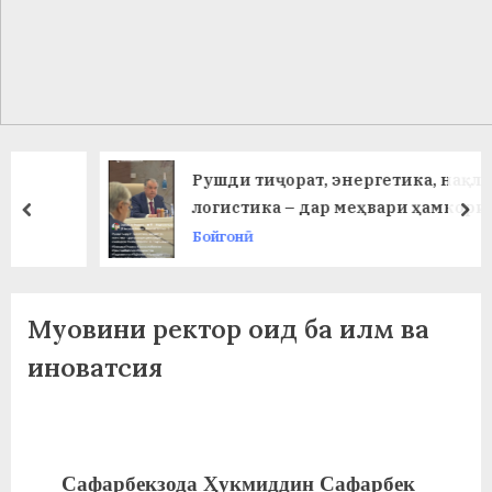
в
л
а
т
и
Рушди тиҷорат, энергетика, нақлиёт в
и
логистика – дар меҳвари ҳамкориҳои
prev
ne
кишварҳои Осиёи Марказӣ ва
Бойгонӣ
Б
Озарбойҷон..
о
х
Муовини ректор оид ба илм ва
т
иноватсия
а
р
б
Сафарбекзода
Ҳ
укмиддин Сафарбек