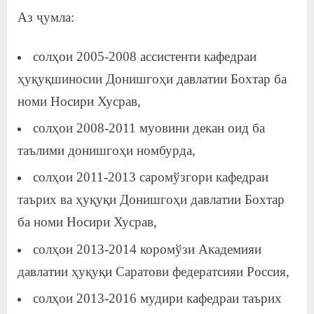
у
Аз ҷумла:
с
солҳои 2005-2008 ассистенти кафедраи
р
ҳуқуқшиносии Донишгоҳи давлатии Бохтар ба
а
номи Носири Хусрав,
в
солҳои 2008-2011 муовини декан оид ба
таълими донишгоҳи номбурда,
солҳои 2011-2013 саромўзгори кафедраи
таърих ва ҳуқуқи Донишгоҳи давлатии Бохтар
ба номи Носири Хусрав,
солҳои 2013-2014 коромўзи Академияи
давлатии ҳуқуқи Саратови федератсияи Россия,
солҳои 2013-2016 мудири кафедраи таърих