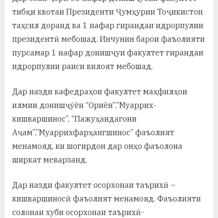
тибқи квотаи Президенти Ҷумҳурии Тоҷикистон
таҳсил доранд ва 1 нафар гирандаи идрорпулии
президентӣ мебошад. Инчунин барои фаъолияти
пурсамар 1 нафар донишҷуи факултет гирандаи
идрорпулии раиси вилоят мебошад.
Дар назди кафедраҳои факултет маҳфилҳои
илмии донишҷӯён “Ориён”,“Муаррих-
кишваршинос”, “Пажуҳандагони
Аҷам”,”Муаррихфарҳангшинос” фаъолият
менамояд, ки шогирдон дар онҳо фаъолона
ширкат меварзанд.
Дар назди факултет осорхонаи таърихӣ –
кишваршиносӣ фаъолият менамояд. Фаъолияти
солонаи хуби осорхонаи таърихӣ-