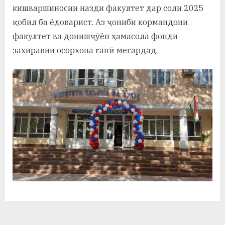
кишваршиносии назди факултет дар соли 2025
қобил ба ёдоварист. Аз ҷониби кормандони
факултет ва донишҷӯён ҳамасола фонди
захиравии осорхона ғанӣ мегардад.