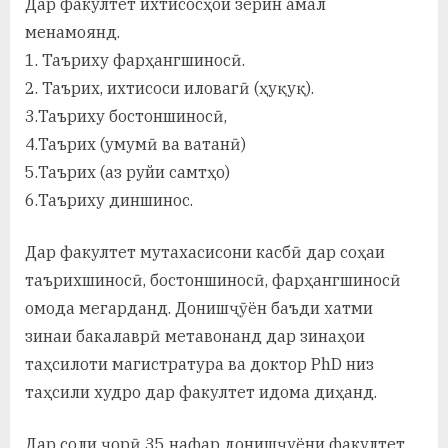
Дар факултет ихтисосҳои зерин амал
у
менамоянд.
с
1. Таъриху фарҳангшиносӣ.
р
2. Таърих, ихтисоси иловагӣ (ҳуқуқ).
3.Таъриху бостоншиносӣ,
а
4.Таърих (умумӣ ва ватанӣ)
в
5.Таърих (аз руйи самтҳо)
6.Таъриху диншинос.
Дар факултет мутахасисони касбӣ дар соҳаи
таърихшиносӣ, бостоншиносӣ, фарҳангшиносӣ
омода мегарданд. Донишҷӯён баъди хатми
зинаи бакалаврӣ метавонанд дар зинаҳои
таҳсилоти магистратура ва доктор PhD низ
таҳсили худро дар факултет идома диҳанд.
Дар соли ҷорӣ 35 нафар донишҷуёни факултет