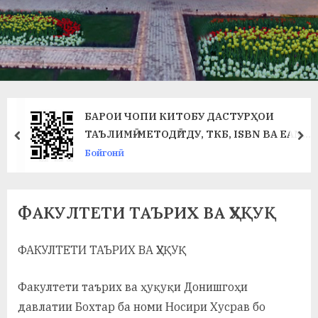
в
л
а
т
и
БАРОИ ЧОПИ КИТОБУ ДАСТУРҲОИ
и
ТАЪЛИМӢ-МЕТОДӢ ТДУ, ТКБ, ISBN ВА EAN
prev
ne
(ШТРИХ-КОД) ЗАРУР АСТ
Бойгонӣ
Б
о
х
ФАКУЛТЕТИ ТАЪРИХ ВА ҲУҚУҚ
т
ФАКУЛТЕТИ ТАЪРИХ ВА ҲУҚУҚ
а
р
Факултети таърих ва ҳуқуқи Донишгоҳи
давлатии Бохтар ба номи Носири Хусрав бо
б