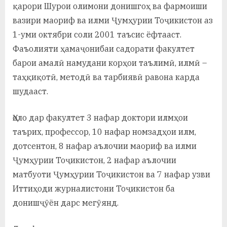
қарори Шурои олимони донишгоҳ ва фармоиши
а
вазири маориф ва илми Ҷумҳурии Тоҷикистон аз
н
1-уми октябри соли 2001 таъсис ёфтааст.
Фаъолияти ҳамаҷонибаи садорати факултет
о
барои амалӣ намудани корҳои таълимӣ, илмӣ –
м
таҳқиқотӣ, методӣ ва тарбиявӣ равона карда
и
шудааст.
Н
Ҳоло дар факултет 3 нафар доктори илмҳои
о
таърих, профессор, 10 нафар номзадҳои илм,
с
дотсентон, 8 нафар аълочии маориф ва илми
и
Ҷумҳурии Тоҷикистон, 2 нафар аълочии
матбуоти Ҷумҳурии Тоҷикистон ва 7 нафар узви
р
Иттиҳоди журналистони Тоҷикистон ба
и
донишҷӯён дарс мегӯянд.
Х