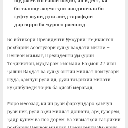
шудааст. Ин санаи наҷиб, ин идест, ки
у
бо талошу заҳматҳои чандинсола бо
с
гуфту шунидҳои зиёд тарафҳои
р
даргирро ба муросо расонид.
а
Бо ибтикори Президенти Ҷумҳурии Тоҷикистон
в
роҳбарии Асосгузори сулҳу ваҳдати миллӣ –
Пешвои миллат, Президенти Ҷумҳурии
Тоҷикистон, муҳтарам Эмомалӣ Раҳмон 27 июн
ҷашни Ваҳдат ва сулҳу оштии миллат номгузори
шуда, ҳамчун рӯзи ид, рӯзи таърихии милати
куҳанбунёди тоҷик ба ҳисоб меравад.
Моро месозад, ки ин рӯзи фархундаро ҳамчун
рӯзи нек, рӯзи эҳёи миллат дониста, арҷ гузорем,
қадр кунем ва пос дорем. Ва хизматҳои таърихии
роҳбарии Пешвои миллат, Президенти Ҷумҳурии