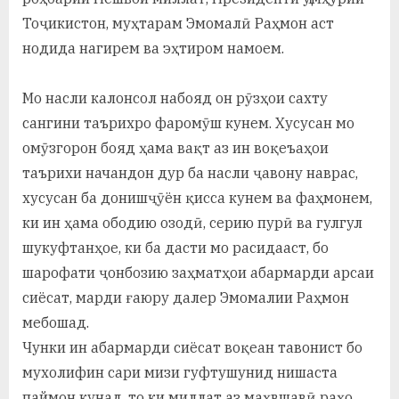
Тоҷикистон, муҳтарам Эмомалӣ Раҳмон аст
нодида нагирем ва эҳтиром намоем.
Мо насли калонсол набояд он рӯзҳои сахту
сангини таърихро фаромӯш кунем. Хусусан мо
омӯзгорон бояд ҳама вақт аз ин воқеъаҳои
таърихи начандон дур ба насли ҷавону наврас,
хусусан ба донишҷӯён қисса кунем ва фаҳмонем,
ки ин ҳама ободию озодӣ, серию пурӣ ва гулгул
шукуфтанҳое, ки ба дасти мо расидааст, бо
шарофати ҷонбозию заҳматҳои абармарди арсаи
сиёсат, марди ғаюру далер Эмомалии Раҳмон
мебошад.
Чунки ин абармарди сиёсат воқеан тавонист бо
мухолифин сари мизи гуфтушунид нишаста
паймон кунад, то ки миллат аз маҳвшавӣ раҳо