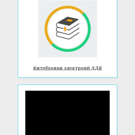
Китобхонаи электронӣ ДДБ