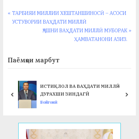
Навигация
P
ТАРБИЯИ МИЛЛИИ ХЕШТАНШИНОСӢ – АСОСИ
r
УСТУВОРИИ ВАҲДАТИ МИЛЛӢ
по
e
N
ҶАШНИ ВАҲДАТИ МИЛЛӢ МУБОРАК
записям
v
e
ҲАМВАТАНОНИ АЗИЗ.
i
x
o
t
Паёмҳои марбут
u
P
s
o
P
s
ИСТИҚЛОЛ ВА ВАҲДАТИ МИЛЛӢ –
o
t
ДУРАХШИ ЗИНДАГӢ
prev
next
s
:
Бойгонӣ
t
: