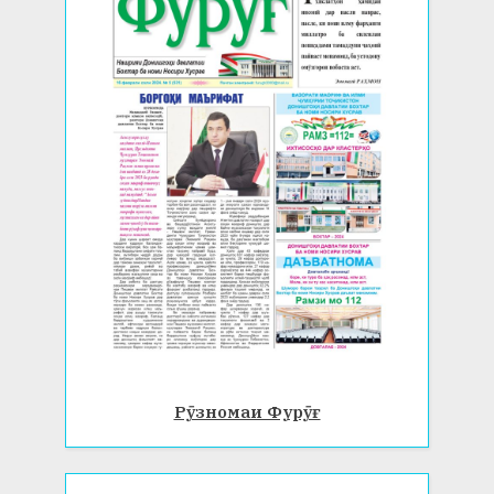
Рӯзномаи Фурӯғ