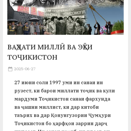
а
н
о
м
ВАҲДАТИ МИЛЛӢ ВА ЭҲЁИ
и
ТОҶИКИСТОН
Н
Posted
2025-06-27
о
By
on
saidov
с
27 июни соли 1997 уми ин санаи ин
рузест, ки барои миллати тоҷик ва кули
и
мардуми Тоҷикистон санаи фархунда
р
ва ҷашни миллист, ки дар китоби
и
таърих ва дар Қонунгузории Ҷумҳури
Х
Тоҷикистон бо ҳарфҳои заррин дарҷ