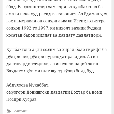
ёбад. Ва ҳамин тавр ҳам кард ва хушбахтона ба
амали неки худ расид ва тавонист. Аз ёдамон ҳеҷ
гоҳ намеравад он солҳои аввали Истиқлолиятро,
солҳои 1992 то 1997, ки ниҳоят вазнин буданд,
хосатан барои миллат ва давлату давлатдорӣ.
Хушбахтона ақли солим ва хирад боло гирифт ба
рӯзҳои нек, рӯзҳои пурсаодат расидем. Аз ин
дастоварди таърихи, аз ин санаи наҷиб аз ин
Ваҳдату эҳёи миллат шукургӯзор бояд буд.
Абдулоева Муҳаббат,
омӯзгори Донишгоҳи давлатии Бохтар ба номи
Носири Хусрав
Бойгонӣ