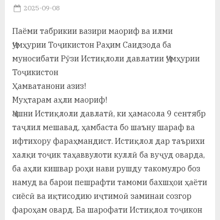
у
Posted
2025-09-08
By
on
saidov
с
Паёми табрикии вазири маориф ва илми
р
Ҷумҳурии Тоҷикистон Раҳим Саидзода ба
а
муносибати Рӯзи Истиқлоли давлатии Ҷумҳурии
Тоҷикистон
в
Ҳамватанони азиз!
Муҳтарам аҳли маориф!
Ҷашни Истиқлоли давлатӣ, ки ҳамасола 9 сентябр
таҷлил мешавад, ҳамбаста бо шаъну шараф ва
ифтихору фараҳмандист. Истиқлол дар таърихи
халқи тоҷик таҳаввулоти куллӣ ба вуҷуд оварда,
ба аҳли кишвар роҳи нави рушду такомулро боз
намуд ва барои пешрафти тамоми бахшҳои ҳаёти
сиёсӣ ва иқтисодию иҷтимоӣ заминаи созгор
фароҳам овард. Ба шарофати Истиқлол тоҷикон