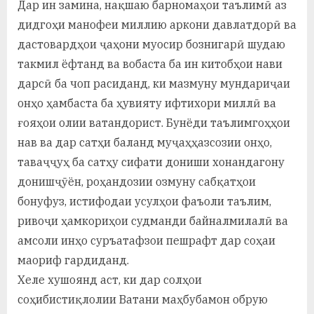
Дар ин замина, нақшаю барномаҳои таълимӣ аз
дидгоҳи манофеи миллию аркони давлатдорӣ ва
дастовардҳои ҷаҳони муосир бознигарӣ шудаю
такмил ёфтанд ва вобаста ба ин китобҳои нави
дарсӣ ба чоп расиданд, ки мазмуну мундариҷаи
онҳо ҳамбаста ба ҳувияту ифтихори миллӣ ва
ғояҳои олии ватандорист. Бунёди таълимгоҳҳои
нав ва дар сатҳи баланд муҷаҳҳазсозии онҳо,
таваҷҷуҳ ба сатҳу сифати дониши хонандагону
донишҷӯён, роҳандозии озмуну сабқатҳои
бонуфуз, истифодаи усулҳои фаъоли таълим,
ривоҷи ҳамкориҳои судманди байналмилалӣ ва
амсоли инҳо суръатафзои пешрафт дар соҳаи
маориф гардиданд.
Хеле хушоянд аст, ки дар солҳои
соҳибистиқлолии Ватани маҳбубамон обрую