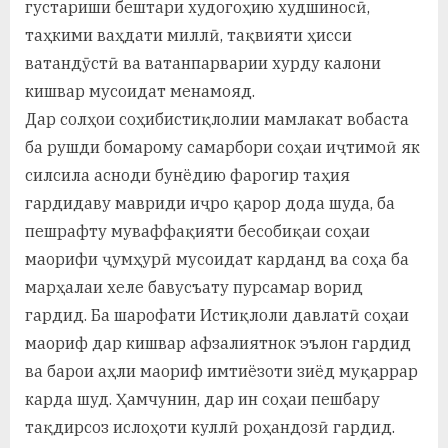
густариши бештари худогоҳию худшиносӣ,
таҳкими ваҳдати миллӣ, тақвияти ҳисси
ватандӯстӣ ва ватанпарварии хурду калони
кишвар мусоидат менамояд.
Дар солҳои соҳибистиқлолии мамлакат вобаста
ба рушди бомарому самарбори соҳаи иҷтимоӣ як
силсила асноди бунёдию фарогир таҳия
гардидаву мавриди иҷро қарор дода шуда, ба
пешрафту муваффақияти бесобиқаи соҳаи
маорифи ҷумҳурӣ мусоидат карданд ва соҳа ба
марҳалаи хеле бавусъату пурсамар ворид
гардид. Ба шарофати Истиқлоли давлатӣ соҳаи
маориф дар кишвар афзалиятнок эълон гардид
ва барои аҳли маориф имтиёзоти зиёд муқаррар
карда шуд. Ҳамчунин, дар ин соҳаи пешбару
тақдирсоз ислоҳоти куллӣ роҳандозӣ гардид.