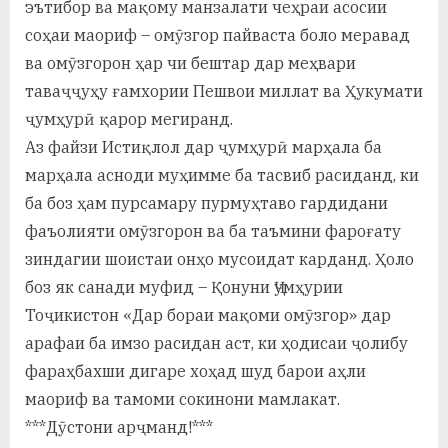
эътибор ва мақому манзалати чеҳраи асосии
соҳаи маориф – омӯзгор пайваста боло меравад
ва омӯзгорон ҳар чи бештар дар меҳвари
таваҷҷуҳу ғамхории Пешвои миллат ва Ҳукумати
ҷумҳурӣ қарор мегиранд.
Аз файзи Истиқлол дар ҷумҳурӣ марҳала ба
марҳала асноди муҳимме ба тасвиб расиданд, ки
ба боз ҳам пурсамару пурмуҳтаво гардидани
фаъолияти омӯзгорон ва ба таъмини фароғату
зиндагии шоистаи онҳо мусоидат карданд. Ҳоло
боз як санади муфид – Қонуни Ҷумҳурии
Тоҷикистон «Дар бораи мақоми омӯзгор» дар
арафаи ба имзо расидан аст, ки ҳодисаи ҷолибу
фараҳбахши дигаре хоҳад шуд барои аҳли
маориф ва тамоми сокинони мамлакат.
***Дӯстони арҷманд!***