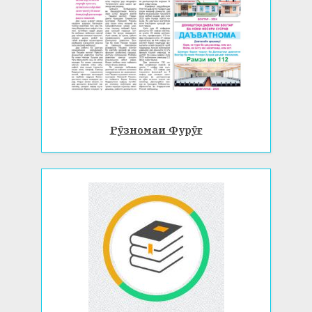
Рӯзномаи Фурӯғ