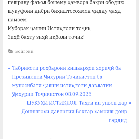
пешраву фаъол бошему ҳамвора баҳри ободию
шукуфоии диёри биҳиштосоямон ҷидду ҷаҳд
намоем.
Муборак ҷашни Истиқлоли тоҷик,
Зиҳӣ бахту зиҳӣ иқболи тоҷик!
Бойгонӣ
Навигация
P
Табрикоти роҳбарони кишварҳои хориҷӣ ба
r
Президенти Ҷумҳурии Тоҷикистон ба
по
e
муносибати ҷашни истиқлоли давлатии
записям
v
Ҷумҳурии Тоҷикистон 08.09.2025
i
N
ШУКУҲИ ИСТИҚЛОЛ. Таҳти ин унвон дар
o
e
Донишгоҳи давлатии Бохтар ҳамоиш доир
u
x
гардид
s
t
P
P