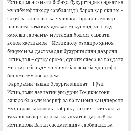
Истиқлол неъмати бебаҳо, бузургтарин сарват ва
муҷиби ифтихору сарбаландӣ барои ҳар яки мо –
соҳибватанон аст ва чунонки Сарвари кишвар
пайваста таъкиду даъват мекунанд, мо бояд
ҳамеша сарҷамъу муттаҳид бошем, сарвати
волои ҳастиамон – Истиқлолу озодиро ҳимоя
бикунем ва дастоварди бузургтарини даврони
Истиқлол – сулҳу оромӣ, суботи сиёсӣ ва ваҳдати
миллиро боз ҳам тақвият бахшем, ба ҷон ҳифз
бинамоему пос дорем.
Фарорасии ҷашни бузурги миллат – Рӯзи
Истиқлоли давлатии Ҷумҳурии Тоҷикистони
азизро ба аҳли маориф ва ба тамоми ҳамдиёрони
муҳтарам самимона табрику таҳният мегӯям ва
таманнои онро дорам, ки ҳамагон дар оғӯши
Истиқлоли Ватан саодатманду сарбаланд ва