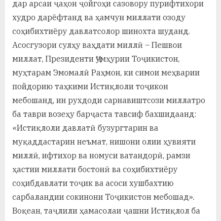
дар арсаи ҷаҳон ҷойгоҳи сазовору пурифтихори
худро дарёфтанд ва ҳамчун миллати озоду
соҳибихтиёру давлатсолор шинохта шуданд.
Асосгузори сулҳу ваҳдати миллӣ – Пешвои
миллат, Президенти Ҷумҳурии Тоҷикистон,
муҳтарам Эмомалӣ Раҳмон, ки симои меҳварии
пойдорию таҳкими Истиқлоли тоҷикон
мебошанд, ин рухдоди сарнавиштсози миллатро
ба таври возеҳу барҷаста тавсиф бахшидаанд:
«Истиқлоли давлатӣ бузургтарин ва
муқаддастарин неъмат, нишони олии ҳувияти
миллӣ, ифтихор ва номуси ватандорӣ, рамзи
ҳастии миллати бостонӣ ва соҳибихтиёру
соҳибдавлати тоҷик ва асоси хушбахтию
сарбаландии сокинони Тоҷикистон мебошад».
Воқеан, таҷлили ҳамасолаи ҷашни Истиқлол ба