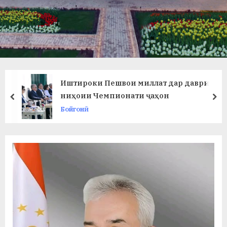
в
л
а
т
и
Иштироки Пешвои миллат дар даври
и
ниҳоии Чемпионати ҷаҳон
prev
ne
Бойгонӣ
Б
о
х
т
а
р
б