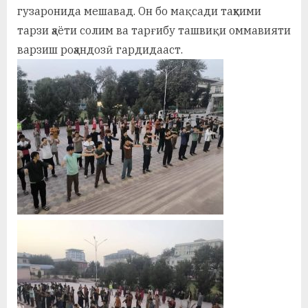
у
гузаронида мешавад. Он бо мақсади таҳкими
тарзи ҳаёти солим ва тарғибу ташвиқи оммавияти
с
варзиш роҳандозӣ гардидааст.
р
а
в