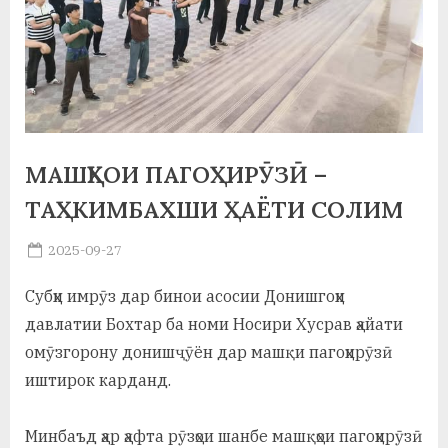
а
н
о
м
и
МАШҚҲОИ ПАГОҲИРӮЗӢ –
ТАҲКИМБАХШИ ҲАЁТИ СОЛИМ
Н
о
Posted
2025-09-27
By
on
saidov
с
Субҳи имрӯз дар бинои асосии Донишгоҳи
и
давлатии Бохтар ба номи Носири Хусрав ҳайати
р
омӯзгорону донишҷӯён дар машқи пагоҳирӯзӣ
иштирок карданд.
и
Х
Минбаъд ҳар ҳафта рӯзҳои шанбе машқҳои пагоҳирӯзӣ