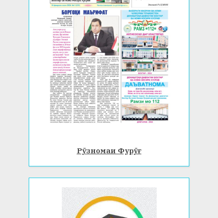
Рӯзномаи Фурӯғ