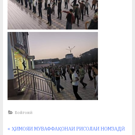
Бойгонӣ
Навигация
P
ҲИМОЯИ МУВАФФАҚОНАИ РИСОЛАИ НОМЗАДӢ