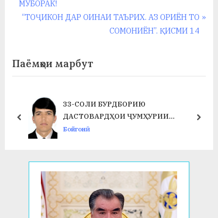
r
МУБОРАК!
по
e
N
“ТОҶИКОН ДАР ОИНАИ ТАЪРИХ. АЗ ОРИЁН ТО
записям
v
e
СОМОНИЁН”. ҚИСМИ 14
i
x
o
t
Паёмҳои марбут
u
P
s
o
P
s
33-СОЛИ БУРДБОРИЮ
o
t
ДАСТОВАРДҲОИ ҶУМҲУРИИ
prev
next
s
:
ТОҶИКИСТОН
Бойгонӣ
t
: