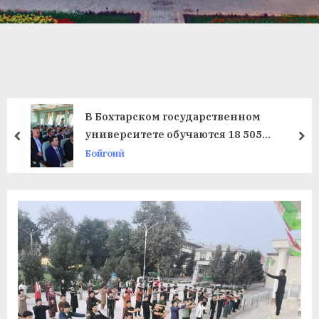
в
л
а
т
и
В Бохтарском государственном
и
университете обучаются 18 505
prev
ne
студентов
Бойгонӣ
Б
о
х
т
а
р
б