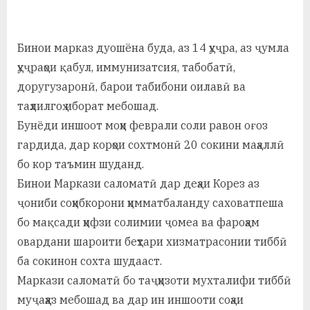
у
с
Бинои марказ дуошёна буда, аз 14 ҳуҷра, аз ҷумла
р
ҳуҷраҳои қабул, иммунизатсия, табобатӣ,
а
доругузаронӣ, барои табибони оилавӣ ва
в
таҳлилгоҳ иборат мебошад.
Бунёди иншоот моҳи феврали соли равон оғоз
гардида, дар корҳои сохтмонӣ 20 сокини маҳаллӣ
бо кор таъмин шуданд.
Бинои Маркази саломатӣ дар деҳаи Корез аз
ҷониби соҳибкорони ҳимматбаланду саховатпеша
бо мақсади ҳифзи солимии ҷомеа ва фароҳам
овардани шароити беҳтари хизматрасонии тиббӣ
ба сокинон сохта шудааст.
Маркази саломатӣ бо таҷҳизоти мухталифи тиббӣ
муҷаҳҳаз мебошад ва дар ин иншооти соҳаи