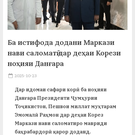
а
н
о
м
Ба истифода додани Маркази
и
нави саломатӣ дар деҳаи Корези
Н
ноҳияи Данғара
о
Posted
2025-10-23
By
on
saidov
с
Дар идомаи сафари корӣ ба ноҳияи
и
Данғара Президенти Ҷумҳурии
р
Тоҷикистон, Пешвои миллат муҳтарам
Эмомалӣ Раҳмон дар деҳаи Корез
и
Маркази нави саломатиро мавриди
Х
баҳрабардорӣ қарор доданд.