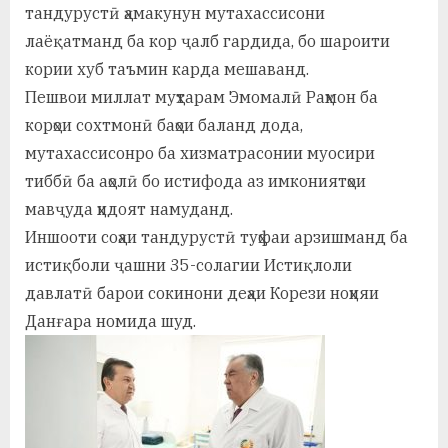
тандурустӣ ҳамакунун мутахассисони
лаёқатманд ба кор ҷалб гардида, бо шароити
кории хуб таъмин карда мешаванд.
Пешвои миллат муҳтарам Эмомалӣ Раҳмон ба
корҳои сохтмонӣ баҳои баланд дода,
мутахассисонро ба хизматрасонии муосири
тиббӣ ба аҳолӣ бо истифода аз имкониятҳои
мавҷуда ҳидоят намуданд.
Иншооти соҳаи тандурустӣ туҳфаи арзишманд ба
истиқболи ҷашни 35-солагии Истиқлоли
давлатӣ барои сокинони деҳаи Корези ноҳияи
Данғара номида шуд.