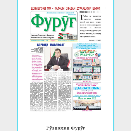
Рӯзномаи Фурӯғ