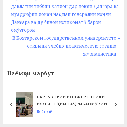
r
давлатии тиббии Хатлон дар ноҳияи Данғара ва
по
e
муаррифии лоиҳаи нақшаи генералии ноҳияи
записям
v
Данғара ва ду бинои истиқоматӣ барои
i
омӯзгорон
o
N
В Бохтарском государственном университете
u
e
открыли учебно-практическую студию
s
x
журналистики
P
t
o
P
Паёмҳои марбут
s
o
t
s
:
t
БАРГУЗОРИИ КОНФЕРЕНСИЯИ
Т
:
ИФТИТОҲИИ ТАҶРИБАОМӮЗИИ
prev
next
ИСТЕҲСОЛӢ ДАР ФАКУЛТЕТИ ХИМИЯ
Бойгонӣ
ВА БИОЛОГИЯ