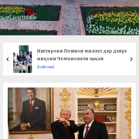
в
л
а
т
и
Иштироки Пешвои миллат дар даври
и
ниҳоии Чемпионати ҷаҳон
prev
ne
Бойгонӣ
Б
о
х
т
а
р
б