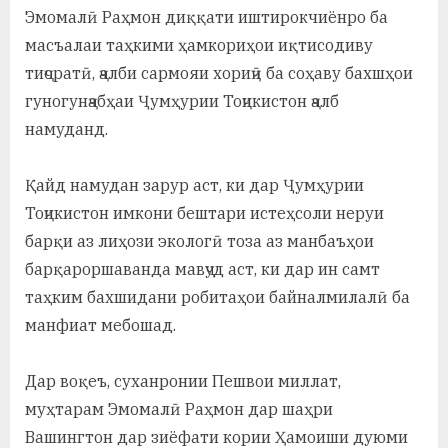
Эмомалӣ Раҳмон диққати иштирокчиёнро ба
масъалаи таҳкими ҳамкориҳои иқтисодиву
тиҷоратӣ, ҷалби сармояи хориҷӣ ба соҳаву бахшҳои
гуногунҷабҳаи Ҷумҳурии Тоҷикистон ҷалб
намуданд.
Қайд намудан зарур аст, ки дар Ҷумҳурии
Тоҷикистон имкони бештари истеҳсоли неруи
барқи аз лиҳози экологӣ тоза аз манбаъҳои
барқароршаванда мавҷуд аст, ки дар ин самт
таҳким бахшидани робитаҳои байналмилалӣ ба
манфиат мебошад.
Дар воқеъ, суханронии Пешвои миллат,
муҳтарам Эмомалӣ Раҳмон дар шаҳри
Вашингтон дар зиёфати кории Ҳамоиши дуюми