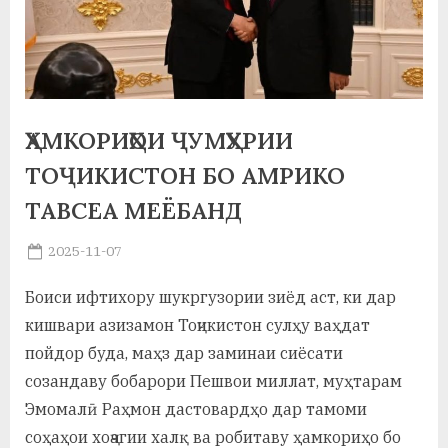
а
н
о
м
ҲАМКОРИҲОИ ҶУМҲУРИИ
и
ТОҶИКИСТОН БО АМРИКО
Н
ТАВСЕА МЕЁБАНД
о
Posted
2025-11-07
By
on
saidov
с
Боиси ифтихору шукргузории зиёд аст, ки дар
и
кишвари азизамон Тоҷикистон сулҳу ваҳдат
р
пойдор буда, маҳз дар заминаи сиёсати
созандаву бобарори Пешвои миллат, муҳтарам
и
Эмомалӣ Раҳмон дастовардҳо дар тамоми
Х
соҳаҳои хоҷагии халқ ва робитаву ҳамкориҳо бо