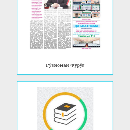
Рӯзномаи Фурӯғ