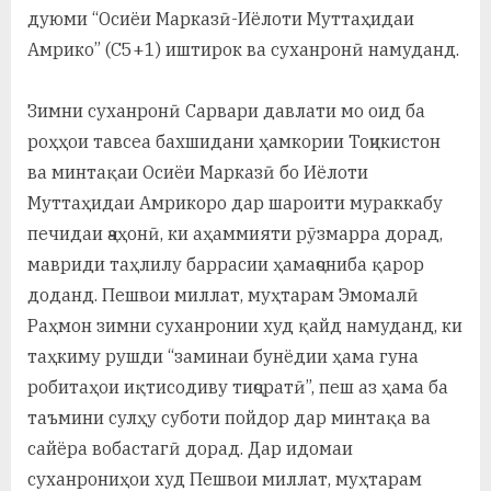
дуюми “Осиёи Марказӣ-Иёлоти Муттаҳидаи
Амрико” (С5+1) иштирок ва суханронӣ намуданд.
Зимни суханронӣ Сарвари давлати мо оид ба
роҳҳои тавсеа бахшидани ҳамкории Тоҷикистон
ва минтақаи Осиёи Марказӣ бо Иёлоти
Муттаҳидаи Амрикоро дар шароити мураккабу
печидаи ҷаҳонӣ, ки аҳаммияти рӯзмарра дорад,
мавриди таҳлилу баррасии ҳамаҷониба қарор
доданд. Пешвои миллат, муҳтарам Эмомалӣ
Раҳмон зимни суханронии худ қайд намуданд, ки
таҳкиму рушди “заминаи бунёдии ҳама гуна
робитаҳои иқтисодиву тиҷоратӣ”, пеш аз ҳама ба
таъмини сулҳу суботи пойдор дар минтақа ва
сайёра вобастагӣ дорад. Дар идомаи
суханрониҳои худ Пешвои миллат, муҳтарам