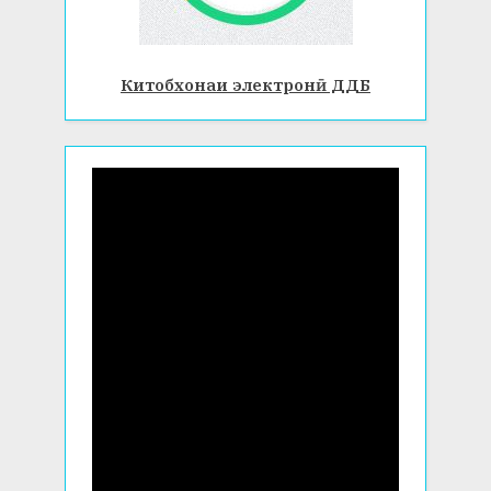
Китобхонаи электронӣ ДДБ