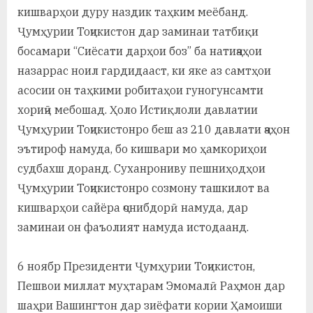
у
кишварҳои дуру наздик таҳким меёбанд.
с
Ҷумҳурии Тоҷикистон дар заминаи татбиқи
босамари “Сиёсати дарҳои боз” ба натиҷаҳои
р
назаррас ноил гардидааст, ки яке аз самтҳои
а
асосии он таҳкими робитаҳои гуногунсамти
в
хориҷӣ мебошад. Ҳоло Истиқлоли давлатии
Ҷумҳурии Тоҷикистонро беш аз 210 давлати ҷаҳон
эътироф намуда, бо кишвари мо ҳамкориҳои
судбахш доранд. Суханрониву пешниҳодҳои
Ҷумҳурии Тоҷикистонро созмону ташкилот ва
кишварҳои сайёра ҷонибдорӣ намуда, дар
заминаи он фаъолият намуда истодаанд.
6 ноябр Президенти Ҷумҳурии Тоҷикистон,
Пешвои миллат муҳтарам Эмомалӣ Раҳмон дар
шаҳри Вашингтон дар зиёфати кории Ҳамоиши