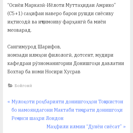
“Осиёи Марказӣ-Иёлоти Муттаҳидаи Амрико”
(С5+1) саҳифаи наверо барои рушди сиёсиву
иқтисодӣ ва иҷтимоиву фарҳангӣ ба миён
меоварад.
Сангимурод Шарифов,
номзади илмҳои филологӣ, дотсент, мудири
кафедраи рӯзноманигории Донишгоҳи давлатии
Бохтар ба номи Носири Хусрав
Бойгонӣ
Навигация
P
Мулоқоти роҳбарияти донишгоҳҳои Тоҷикистон
r
бо намояндагони Мактаби тиҷорати донишгоҳи
по
e
Реҷенси шаҳри Лондон
записям
v
N
Маҳфили илмии “Дунёи сиёсат”