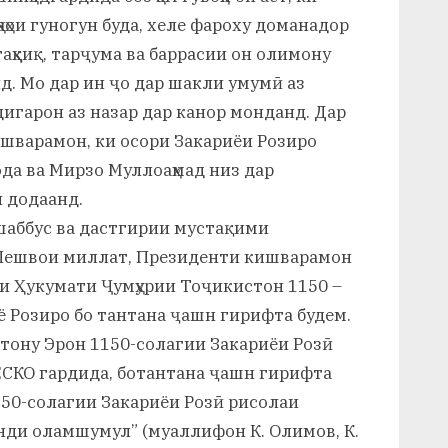
аҳои гуногун буда, хеле фароху доманадор
таҳқиқ, тарҷума ва баррасии он олимону
д. Мо дар ин ҷо дар шакли умумӣ аз
дигарон аз назар дар канор монданд. Дар
варамон, ки осори Закариёи Розиро
да ва Мирзо Муллоаҳмад низ дар
 додаанд.
ашаббус ва дастгирии мустақими
– Пешвои миллат, Президенти кишварамон
ри Ҳукумати Ҷумҳурии Тоҷикистон 1150 –
ё Розиро бо тантана ҷашн гирифта будем.
тону Эрон 1150-солагии Закариёи Розӣ
ЕСКО гардида, ботантана ҷашн гирифта
150-солагии Закариёи Розӣ рисолаи
нди оламшумул” (муаллифон К. Олимов, К.