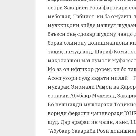
осори Закариёи Розӣ фарогири соҳ
мебошад. Табиист, ки ба омӯзиш, 
муҳаққиқони зиёде машғул шудаан
баъзеи онҳо ёдовар шудему чанде 
бораи олимону донишмандони киш
таҳқиқ намудаанд, Шариф Комилзо
мақолаашон маълумоти муфассал
Мо аз он ифтихор дорем, ки бо т
Асосгузори сулҳу ваҳдати миллӣ 
муҳтарам Эмомалӣ Раҳмон ва Қаро
солагии Абубакр Муҳаммад Закари
Бо пешниҳоди муштараки Тоҷикис
вориди феҳрасти ҷашнвораҳои ЮН
шуд. Дар арафаи ин ҷашн, яъне, 1
“Абубакр Закариёи Розӣ донишма