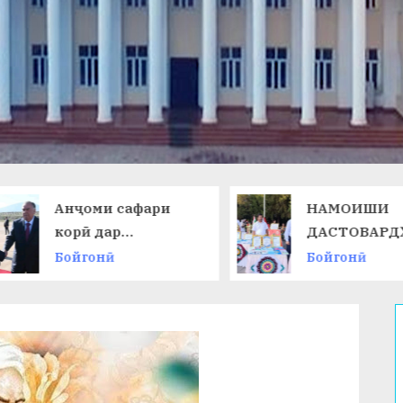
Анҷоми сафари
НАМОИШИ
корӣ дар
ДАСТОВАРД
Ҷумҳурии
ОМӮЗГОРОН
Бойгонӣ
Бойгонӣ
Қирғизистон