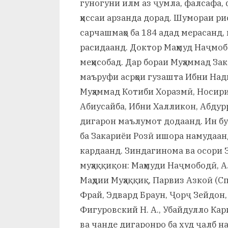
гуногуни илм аз ҷумла, фалсафа, 
ҳиссаи арзанда дорад. Шумораи р
сарчашмаҳо ба 184 адад мерасанд,
расидаанд. Доктор Маҳмуд Наҷмобо
меҳисобад. Дар бораи Муҳаммад З
маъруфи асрҳои гузашта Ибни Нади
Муҳаммад Котиби Хоразмӣ, Носири
Абиусайба, Ибни Халликон, Абдур
дигарон маълумот додаанд. Ин бу
ба Закариёи Розӣ ишора намудаан
кардаанд. Зиндагинома ва осори 
муҳаққиқон: Маҳмуди Наҷмободӣ, А
Маҳдии Муҳаққиқ, Парвиз Азкоӣ (С
Фрай, Эдвард Браун, Ҷорҷ Зейдон,
Фигуровский Н. А., Убайдулло Ка
ва чанде дигаронро ба худ ҷалб на