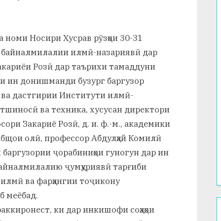
 номи Носири Хусрав рӯзҳои 30-31
 байналмилалии илмӣ-назариявӣ дар
Закариёи Розӣ дар таърихи тамаддуни
ии ин донишманди бузург баргузор
 ва дастгирии Институти илмӣ-
ётшиносӣ ва техника, хусусан директори
сори Закариё Розӣ, д. и. ф.-м., академики
щои олӣ, профессор Абдулҳай Комилӣ
и баргузории ҷорабиниҳои гуногун дар ин
 байналмилалию ҷумҳуриявӣ тарғиби
илмӣ ва фарҳангии тоҷикону
б меёбад.
аккиронест, ки дар инкишофи соҳаҳои