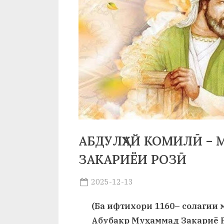
р
б
а
н
о
м
и
Н
АБДУЛҲАЙ КОМИЛӢ – 
о
ЗАКАРИЁИ РОЗӢ
с
Posted
2025-12-13
и
By
on
saidov
(Ба ифтихори 1160– солагии
р
Абубакр Муҳаммад Закариё 