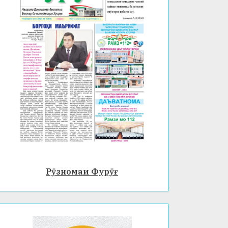
Рӯзномаи Фурӯғ