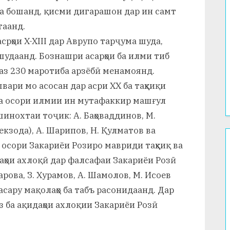
да бошанд, қисми дигарашон дар ин самт
таанд.
асрҳои X-XIII дар Аврупо тарҷума шуда,
удаанд. Бознашри асарҳои ба илми тиб
аз 230 маротиба арзёбӣ менамоянд.
ари мо асосан дар асри XX ба таҳқиқи
 ва осори илмии ин мутафаккир машғул
нохтаи тоҷик: А. Баҳоваддинов, М.
екзода), А. Шарипов, Н. Қулматов ва
 осори Закариёи Розиро мавриди таҳқиқ ва
аҳои ахлоқӣ дар фалсафаи Закариёи Розӣ
рова, З. Хурамов, А. Шамолов, М. Исоев
 асару мақолаҳо ба табъ расонидаанд. Дар
з ба ақидаҳои ахлоқии Закариёи Розӣ