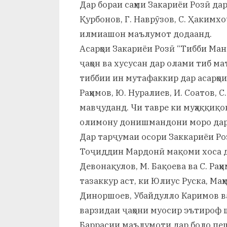
Дар бораи саҳми Закариёи Розӣ дар
Қурбонов, Г. Наврӯзов, С. Ҳакимхо
илмиашон маълумот додаанд.
Асарҳои Закариёи Розӣ “Тибби Манс
ҷаҳон ва хусусан дар олами тиб м
тиббии ин мутафаккир дар асарҳои М.
Раҳимов, Ю. Нуралиев, И. Соатов, 
мавҷуданд. Чи тавре ки муҳаққиқо
олимону донишмандони моро дар и
Дар тарҷумаи осори Заккариёи Р
Тоҷиддин Мардонӣ мақоми хоса до
Девонақулов, М. Бақоева ва С. Раҳ
тазаккур аст, ки Юлиус Руска, Маҳ
Диноршоев, Убайдулло Каримов в
варзидаи ҷаҳони муосир эътироф 
Баррасии маълумоти дар боло пешни