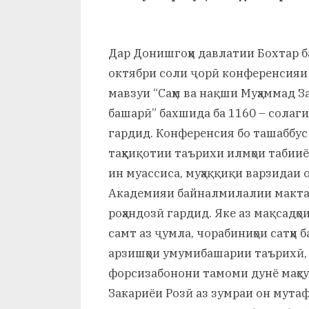
и
Х
Дар Донишгоҳи давлатии Бохтар ба
у
октябри соли ҷорӣ конференсияи
с
мавзуи “Саҳм ва нақши Муҳаммад 
р
башарӣ” бахшида ба 1160 – солаг
гардид. Конференсия бо ташаббус
а
таҳқиқотии таърихи илмҳои табии
в
ин муассиса, муҳаққиқи варзидаи о
Академияи байналмилалии мактаб
роҳандозӣ гардид. Яке аз мақсадҳо
самт аз ҷумла, чорабиниҳои сатҳи
арзишҳои умумибашарии таърихӣ, 
форсизабонони тамоми дунё маҳсу
Закариёи Розӣ аз зумраи он мутаф