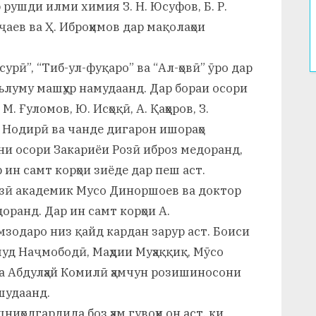
 рушди илми химия З. Н. Юсуфов, Б. Р.
ҷаев ва Ҳ. Иброҳимов дар мақолаҳои
урӣ”, “Тиб-ул-фуқаро” ва “Ал-ҳовӣ” ӯро дар
аълуму машҳур намудаанд. Дар бораи осори
 Ғуломов, Ю. Исҳоқӣ, А. Қаҳҳоров, З.
С. Нодирӣ ва чанде дигарон ишораҳо
ни осори Закариёи Розӣ иброз медоранд,
н самт корҳои зиёде дар пеш аст.
озӣ академик Мусо Диноршоев ва доктор
ранд. Дар ин самт корҳои А.
имзодаро низ қайд кардан зарур аст. Боиси
муд Наҷмободӣ, Маҳдии Муҳаққиқ, Мӯсо
а Абдулҳай Комилӣ ҳамчун розишиносони
шудаанд.
ҳодгардида боз ҳам гувоҳи он аст, ки