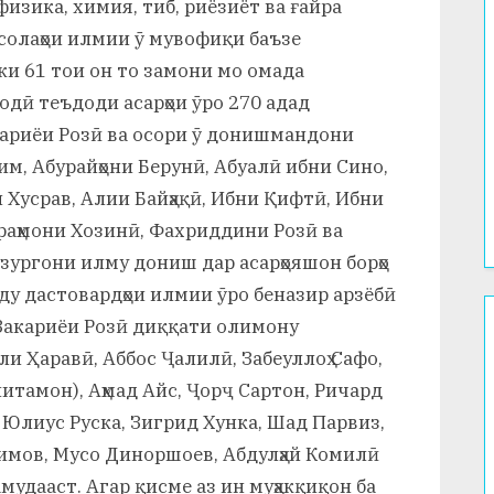
физика, химия, тиб, риёзиёт ва ғайра
исолаҳои илмии ӯ мувофиқи баъзе
 ки 61 тои он то замони мо омада
дӣ теъдоди асарҳои ӯро 270 адад
акариёи Розӣ ва осори ӯ донишмандони
м, Абурайҳони Берунӣ, Абуалӣ ибни Сино,
 Хусрав, Алии Байҳақӣ, Ибни Қифтӣ, Ибни
раҳмони Хозинӣ, Фахриддини Розӣ ва
зургони илму дониш дар асарҳояшон борҳо
ду дастовардҳои илмии ӯро беназир арзёбӣ
Закариёи Розӣ диққати олимону
ли Ҳаравӣ, Аббос Ҷалилӣ, Забеуллоҳ Сафо,
питамон), Аҳмад Айс, Ҷорҷ Сартон, Ричард
 Юлиус Руска, Зигрид Хунка, Шад Парвиз,
римов, Мусо Диноршоев, Абдулҳай Комилӣ
мудааст. Агар қисме аз ин муҳакқиқон ба