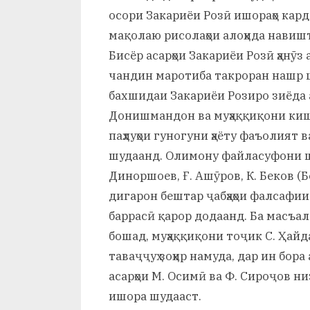
осори Закариёи Розӣ ишораҳо кар
мақолаю рисолаҳои алоҳида навиш
Бисёр асарҳои Закариёи Розӣ ҳанӯз 
чандин маротиба такроран нашр ш
бахшидаи Закариёи Розиро зиёда 
Донишмандон ва муҳаққиқони кишв
паҳлуҳои гуногуни ҳаёту фаъолият
шудаанд. Олимону файласуфони ши
Диноршоев, Ғ. Ашӯров, К. Беков (Б
дигарон бештар ҷабҳаҳои фалсафии
баррасӣ қарор додаанд. Ба масъал
бошад, муҳаққиқони тоҷик С. Ҳайда
таваҷҷуҳ зоҳир намуда, дар ин бора
асарҳои М. Осимӣ ва Ф. Сироҷов ни
ишора шудааст.