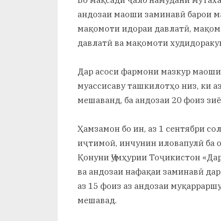
Бо мақсади ҷалб намудани мутаха
андозаи маоши заминавӣ барои 
мақомоти идораи давлатӣ, мақо
давлатӣ ва мақомоти худидораку
Дар асоси фармони мазкур маоши
муассисаву ташкилотҳо низ, ки а
мешаванд, ба андозаи 20 фоиз зиё
Ҳамзамон бо ин, аз 1 сентябри со
иҷтимоӣ, инчунин иловапулӣ ба 
Қонуни Ҷумҳурии Тоҷикистон «Дар
ва андозаи нафақаи заминавӣ дар 
аз 15 фоиз аз андозаи муқаррарш
мешавад.