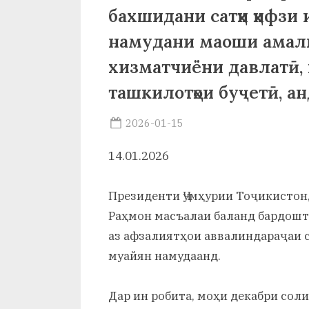
и
бахшидани сатҳи ҳифзи 
Х
намудани маоши амал
у
хизматчиёни давлатӣ,
с
ташкилотҳои буҷетӣ, а
р
Posted
2026-01-15
а
By
on
saidov
14.01.2026
в
Президенти Ҷумҳурии Тоҷикисто
Раҳмон масъалаи баланд бардошт
аз афзалиятҳои аввалиндараҷаи 
муайян намудаанд.
Дар ин робита, моҳи декабри сол