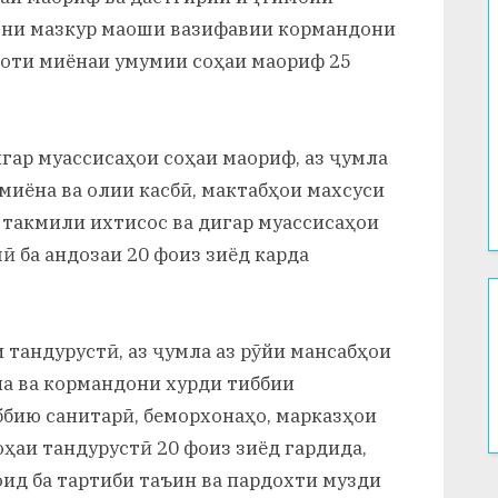
они мазкур маоши вазифавии кормандони
лоти миёнаи умумии соҳаи маориф 25
ар муассисаҳои соҳаи маориф, аз ҷумла
миёна ва олии касбӣ, мактабҳои махсуси
такмили ихтисос ва дигар муассисаҳои
ӣ ба андозаи 20 фоиз зиёд карда
тандурустӣ, аз ҷумла аз рӯйи мансабҳои
на ва кормандони хурди тиббии
ббию санитарӣ, беморхонаҳо, марказҳои
оҳаи тандурустӣ 20 фоиз зиёд гардида,
оид ба тартиби таъин ва пардохти музди