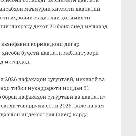
ссисони болаёқат ба хизмати давлатӣ
мансабҳои маъмурии хизмати давлатии
моти иҷроияи маҳаллии ҳокимияти
нии шаҳраку деҳот 20 фоиз зиёд мешавад.
 вазифавии кормандони дигар
з ҳисоби буҷети давлатӣ маблағгузорӣ
д мегардад.
ли 2026 нафақаҳои суғуртавӣ, меҳнатӣ ва
онҳо тибқи муқаррароти моддаи 51
 бораи нафақаҳои суғуртавӣ ва давлатӣ»
сатҳи таварруми соли 2025, вале на кам
удаашон индексатсия (зиёд) карда