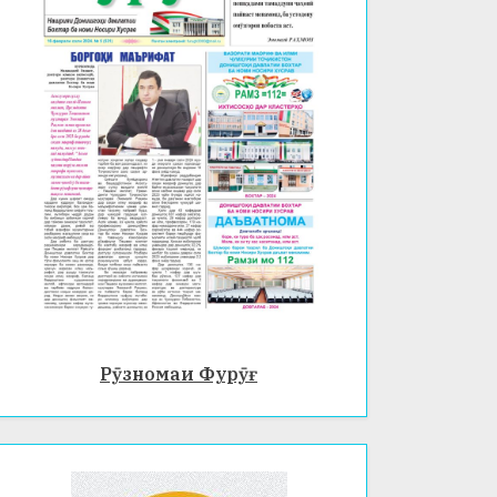
Рӯзномаи Фурӯғ