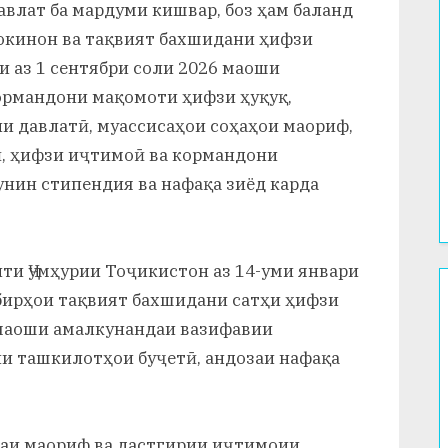
влат ба мардуми кишвар, боз ҳам баланд
окинон ва тақвият бахшидани ҳифзи
и аз 1 сентябри соли 2026 маоши
ормандони мақомоти ҳифзи ҳуқуқ,
и давлатӣ, муассисаҳои соҳаҳои маориф,
ӣ, ҳифзи иҷтимоӣ ва кормандони
нин стипендия ва нафақа зиёд карда
ти Ҷумҳурии Тоҷикистон аз 14-уми январи
дбирҳои тақвият бахшидани сатҳи ҳифзи
 маоши амалкунандаи вазифавии
и ташкилотҳои буҷетӣ, андозаи нафақа
ҳаи маориф ва дастгирии иҷтимоии