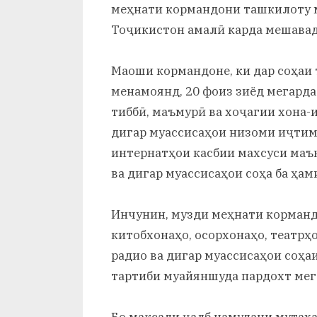
меҳнати кормандони ташкилоту м
Тоҷикистон амалӣ карда мешавад
Маоши кормандоне, ки дар соҳа
менамоянд, 20 фоиз зиёд мегард
тиббӣ, маъмурӣ ва хоҷагии хона-
дигар муассисаҳои низоми иҷтимо
интернатҳои касбии махсуси маъ
ва дигар муассисаҳои соҳа ба ҳам
Инчунин, музди меҳнати корманд
китобхонаҳо, осорхонаҳо, театрҳ
радио ва дигар муассисаҳои соҳаи
тартиби муайяншуда пардохт мег