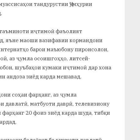
уассисаҳои тандурустии Ҷумҳурии
.
и таъминоти иҷтимоӣ фаъолият
ад, яъне маоши вазифавии кормандони
интернатҳо барои маъюбону пиронсолон,
ӣ, аз ҷумла осоишгоҳҳо, литсей-
юбон, шуъбаҳои кумаки иҷтимоӣ дар хона
ин андоза зиёд карда мешавад.
они соҳаи фарҳанг, аз ҷумла
ои давлатӣ, матбуоти даврӣ, телевизиону
 фарҳанг 20 фоиз зиёд карда шуда, тибқи
ардад.