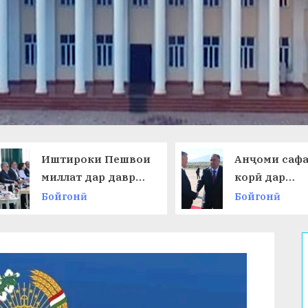
Иштироки Пешвои
Анҷоми саф
миллат дар даври
корӣ дар
ниҳоии
Ҷумҳурии
Бойгонӣ
Бойгонӣ
Чемпионати ҷаҳон
Қирғизисто