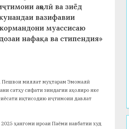
иҷтимоии аҳолӣ ва зиёд
кунандаи вазифавии
 кормандони муассисаю
ндозаи нафақа ва стипендия»
н, Пешвои миллат муҳтарам Эмомалӣ
ани сатҳу сифати зиндагии аҳолиро яке
сиёсати иқтисодию иҷтимоии давлат
и 2025 ҳангоми ироаи Паёми навбатии худ