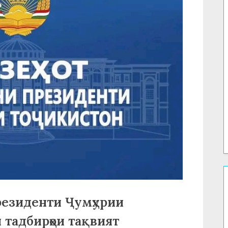
резиденти Ҷумҳурии
 тадбирҳои тақвият