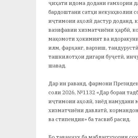
ҷиҳати идома додани ғамхории да
бардоштани сатҳи некуаҳволии с
иҷтимоии аҳолӣ дастур доданд, к
вазифавии хизматчиёни ҳарбӣ, к
мақомоти ҳокимият ва идоракуни
илм, фарҳанг, варзиш, тандуруст
ташкилотҳои дигари буҷетӣ, инчу
шавад.
Дар ин раванд, фармони Президен
соли 2026, №1132 «Дар бораи та
иҷтимоии аҳолӣ, зиёд намудани
хизматчиёни давлатӣ, кормандон
ва стипендия» ба тасвиб расид.
Бо таваҷҷуҳ ба маблағгузории со