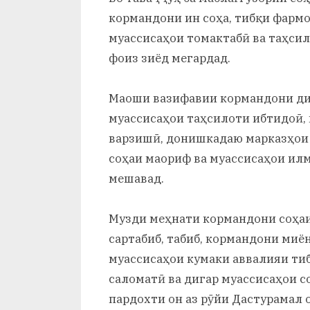
кормандони ин соҳа, тибқи фарм
муассисаҳои томактабӣ ва таҳси
фоиз зиёд мегардад.
Маоши вазифавии кормандони диг
муассисаҳои таҳсилоти ибтидоӣ, 
варзишӣ, донишкадаю марказҳои 
соҳаи маориф ва муассисаҳои илм
мешавад.
Музди меҳнати кормандони соҳаи 
сартабиб, табиб, кормандони миё
муассисаҳои кумаки аввалияи ти
саломатӣ ва дигар муассисаҳои с
пардохти он аз рӯйи Дастурамал 