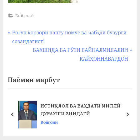
Бойгонӣ
Навигация
P
Роғун корзори нангу номус ва ҷабҳаи бузурги
r
созандагист!
по
e
N
БАХШИДА БА РӮЗИ БАЙНАЛМИЛАЛИИ
записям
v
e
КАЙҲОННАВАРДОН
i
x
o
t
Паёмҳои марбут
u
P
s
o
P
s
ИСТИҚЛОЛ ВА ВАҲДАТИ МИЛЛӢ –
o
t
ДУРАХШИ ЗИНДАГӢ
prev
next
s
:
Бойгонӣ
t
: