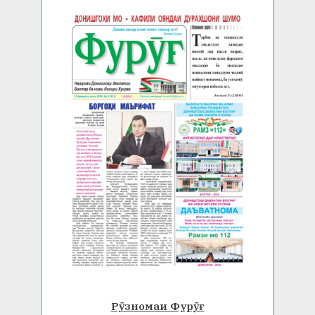
Рӯзномаи Фурӯғ