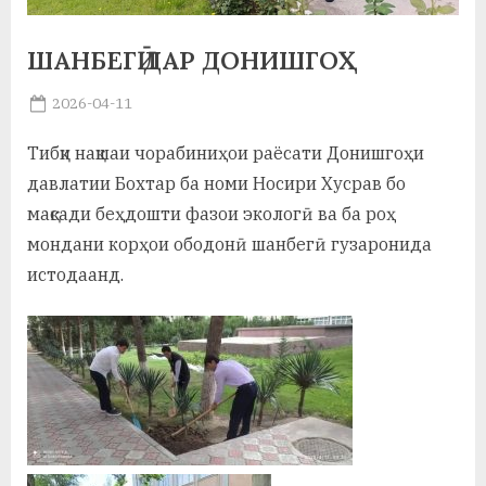
а
ШАНБЕГӢ ДАР ДОНИШГОҲ
н
Posted
2026-04-11
о
By
on
saidov
м
Тибқи нақшаи чорабиниҳои раёсати Донишгоҳи
и
давлатии Бохтар ба номи Носири Хусрав бо
мақсади беҳдошти фазои экологӣ ва ба роҳ
Н
мондани корҳои ободонӣ шанбегӣ гузаронида
о
истодаанд.
с
и
р
и
Х