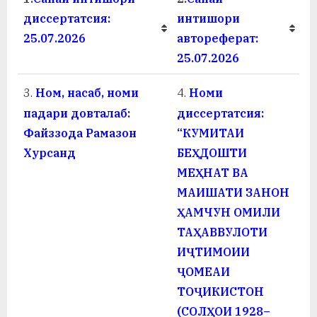
а
диссертатсия:
интишори
25.07.2026
автореферат:
н
25.07.2026
о
3.
Ном, насаб, номи
4.
Номи
м
падари довталаб:
диссертатсия:
и
Файззода Рамазон
“КУМИТАИ
Н
Хурсанд
БЕҲДОШТИ
о
МЕҲНАТ ВА
МАИШАТИ ЗАНОН
с
ҲАМЧУН ОМИЛИ
и
ТАҲАВВУЛОТИ
р
ИҶТИМОИИ
ҶОМЕАИ
и
ТОҶИКИСТОН
Х
(СОЛҲОИ 1928–