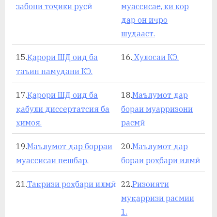
забони тоҷики русӣ
муассисае, ки кор
дар он иҷро
шудааст.
15.
Қарори ШД оид ба
16.
Хулосаи КЭ.
таъин намудани КЭ.
17.
Қарори ШД оид ба
18.
Маълумот дар
қабули диссертатсия ба
бораи муарризони
ҳимоя.
расмӣ
19.
Маълумот дар борраи
20.
Маълумот дар
муассисаи пешбар.
бораи роҳбари илмӣ.
21.
Тақризи роҳбари илмӣ.
22.
Ризоияти
муқарризи расмии
1.