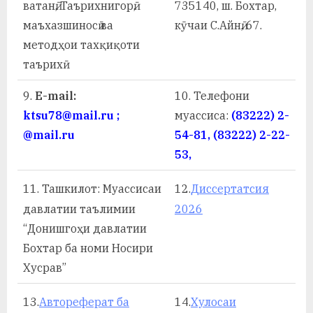
ватанӣ, Таърихнигорӣ,
735140, ш. Бохтар,
маъхазшиносӣ ва
кӯчаи С.Айнӣ, 67.
методҳои тахқиқоти
таърихӣ
9.
E-mail:
10. Телефони
ktsu78@mail.ru ;
муассиса:
(83222) 2-
@mail.ru
54-81, (83222) 2-22-
53,
11.
Ташкилот: Муассисаи
12.
Диссертатсия
давлатии таълимии
2026
“Донишгоҳи давлатии
Бохтар ба номи Носири
Хусрав”
13.
Автореферат ба
14.
Хулосаи