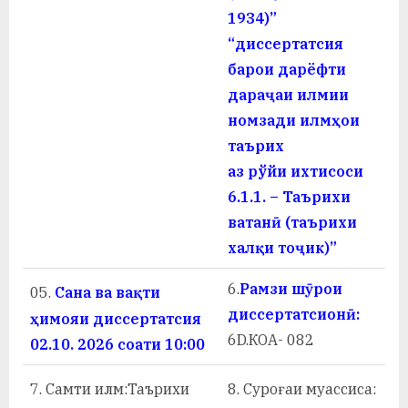
у
1934)”
с
“диссертатсия
барои дарёфти
р
дараҷаи илмии
а
номзади илмҳои
в
таърих
аз рўйи ихтисоси
6.1.1. – Таърихи
ватанӣ (таърихи
халқи тоҷик)”
6.
Рамзи шӯрои
05.
Сана ва вақти
диссертатсионӣ:
ҳимояи диссертатсия
6D.КOА- 082
02.10. 2026 соати 10:00
7.
Самти илм:Таърихи
8.
Суроғаи муассиса: