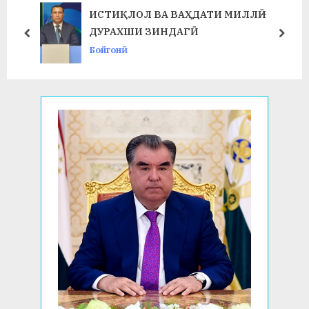
s
o
ИСТИҚЛОЛ ВА ВАҲДАТИ МИЛЛӢ –
P
s
ДУРАХШИ ЗИНДАГӢ
prev
next
o
t
Бойгонӣ
s
:
t
: