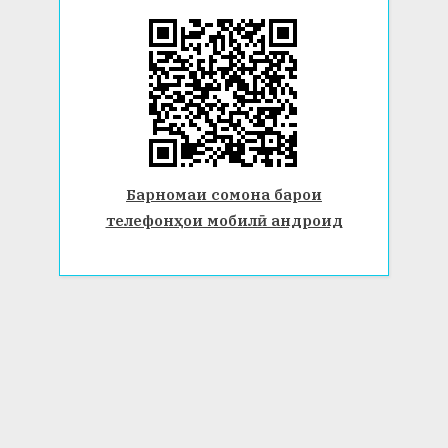
Барномаи сомона барои
телефонҳои мобилӣ андроид
© 2026 Донишгоҳи давлатии Бохтар ба номи Носири Хусрав.
Ҳамаи ҳуқуқ маҳфуз аст. www.btsu.tj