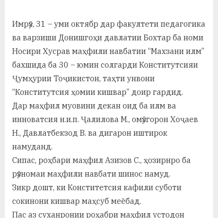
а
Имрӯз, 31 – уми октябр дар факултети педагогика
н
ва варзиши Донишгоҳи давлатии Бохтар ба номи
о
Носири Хусрав маҳфили навбатии “Махзани илм”
м
бахшида ба 30 – юмин солгарди Конститутсияи
Ҷумҳурии Тоҷикистон, таҳти унвони
и
“Конститутсия ҳомии кишвар” доир гардид.
Н
Дар маҳфил муовини декан оид ба илм ва
о
инноватсия н.и.п. Ҷалилова М., омӯзгорон Хоҷаев
Н., Давлатбекзод В. ва дигарон иштирок
с
намуданд.
и
Сипас, роҳбари маҳфил Азизов С., ҳозирнро ба
р
рӯзномаи маҳфили навбати шинос намуд.
и
Зикр дошт, ки Конститетсия кафили суботи
сокинони кишвар маҳсуб меёбад.
Х
Пас аз суханронии роҳабри маҳфил устодон