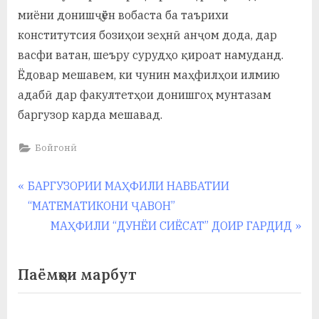
у
миёни донишҷӯён вобаста ба таърихи
с
конститутсия бозиҳои зеҳнӣ анҷом дода, дар
васфи ватан, шеъру сурудҳо қироат намуданд.
р
Ёдовар мешавем, ки чунин маҳфилҳои илмию
а
адабӣ дар факултетҳои донишгоҳ мунтазам
в
баргузор карда мешавад.
Бойгонӣ
Навигация
P
БАРГУЗОРИИ МАҲФИЛИ НАВБАТИИ
r
“МАТЕМАТИКОНИ ҶАВОН”
по
e
N
МАҲФИЛИ “ДУНЁИ СИЁСАТ” ДОИР ГАРДИД
записям
v
e
i
x
Паёмҳои марбут
o
t
u
P