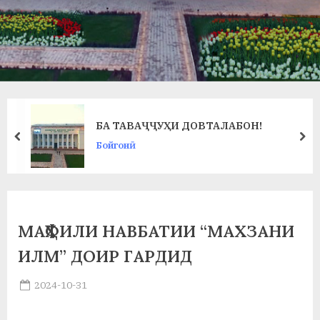
в
л
а
т
и
БА ТАВАҶҶУҲИ ДОВТАЛАБОН!
и
prev
ne
Бойгонӣ
Б
о
х
МАҲФИЛИ НАВБАТИИ “МАХЗАНИ
т
ИЛМ” ДОИР ГАРДИД
а
Posted
2024-10-31
р
By
on
saidov
б