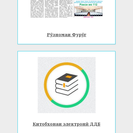
Рӯзномаи Фурӯғ
Китобхонаи электронӣ ДДБ