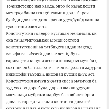
у
Тоҷикистонро нав карда, онро бо назардошти
с
меъёрҳои байналхалқӣ такмил дода, барои
р
бунёди давлати демократии ҳуқуқбунёд замина
гузоштан лозим аст».
а
Конститутсия ғояҳоеро мустаҳкам менамояд, ки
в
онҳо таҷасумкунандаи асосҳои сохтори
конститутсионӣ ва татбиқкунандаи мақсад,
вазифа ва сиёсатӣ давлат аст. Қабули
саривақтии қонуни асосии кишвар ва мутобиқ
сохтани он ба талаботи замон кафолати зарурии
инкишофи таърихӣ, нишонаи рушди ҳуқуқ аст.
Конститутсия ҳамчун ҳуҷҷати сиёсӣ мазмуни ба
худ хосеро доро буда, дар он шакли ҳуқуқии
масъалаҳои мубрами марбут ба соҳибихтиёрии
давлат, тарзҳои ташкили ҳокимияти давлатӣ,
сохтори давлат, ҳолати ҳуқуқии инсон ва шаҳрванд