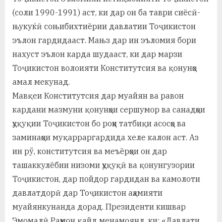
(соли 1990-1991) аст, ки дар он ба таври сиёсӣ-
њукуќӣ соњибихтиёрии давлатии Тоҷикистон
эълон гардидааст. Мањз дар ин эъломия бори
нахуст эълон карда шу­дааст, ки дар марзи
Тоҷикистон волоияти Конститутсия ва қонунҳо
амал мекунад.
Мавқеи Конститутсия дар муайян ва равон
кардани мазмуни қонунҳои сершумор ва санадҳои
ҳуқуқии Тоҷикистон бо роҳи татбиқи асосҳо ва
заминаҳои муқарраргардида хеле калон аст. Аз
ин рў, конститутсия ва меъёрҳои он дар
ташаккулёбии низоми ҳуқуқӣ ва қонунгузории
Тоҷикистон, дар пойдор гардидан ва камолоти
давлатдорӣ дар Тоҷикистон аҳамияти
муайянкунанда дорад. Президенти кишвар
Эмомалӣ Раҳмон қайд менамоянд, ки: «Давлати