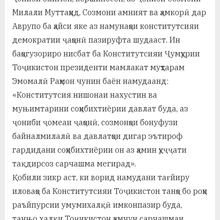
Милали Муттаҳид, Созмони амният ва ҳамкорӣ дар
Аврупо ба ҳайси яке аз намунаҳои конститутсияи
демократии ҷаҳонӣ пазируфта шуда­аст. Ин
баҳогузориро нисбат ба Конститутсияи Ҷумҳурии
Тоҷикистон президенти мамлакат муҳтарам
Эмомалӣ Раҳмон чунин баён намудаанд:
«Конститутсия нишонаи нахустин ва
муњимтарини соҳибихтиёрии давлат буда, аз
ҷониби ҷомеаи ҷаҳонӣ, созмонҳои бонуфузи
байналмилалӣ ва давлатҳои дигар эътироф
гардидани соҳибихтиёрии он аз ҳамин ҳуҷҷати
тақдирсоз сарчашма мегирад».
Қобили зикр аст, ки ворид намудани тағйиру
иловаҳо ба Конститутсияи Тоҷикистон танҳо бо роҳи
раъйпурсии умумихалқӣ имконпазир буда,
танњо халқи Тоҷикистон ҳамчун сарчашмаи