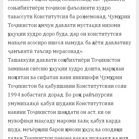
соњибихтиёри тоҷикон фаъолияти худро
тавассути Конститутсия ба роҳ мемонад. Ҷумҳурии
Тоҷикистон ҳамчун давлати мустақил низоми
ҳуқуқии худро доро буда, дар он конститутсия
мавқеи асосиро ишғол намуда, ба ҳаёти давлативу
ҷамъиятӣ таъсир мерасонад».
Ташаккули давлати соҳибихтиёри Тоҷикистон
заминаи сиёсию ҳуқуқии худ­ро дошта, марҳилаи
моҳиятан ва сифатан нави инкишофи Ҷумҳурии
Тоҷикистон ба қабулшавии Конститутсияи соли
1994 вобастагӣ дорад. Бо роҳи райъпурсии
умумихалқӣ қабул шудани Конститутсияи
навини Тоҷикистон шаҳодати он аст, ки он
мувофиқи мақсаду мароми халқ қабул карда
шуда, меъёрҳояш барои ҳимояи ҳуқуқ ва озодиҳои
халқи Тоҷикистон равона карда шудаанд ва маҳз