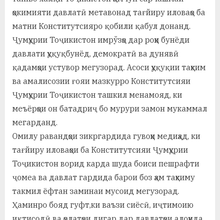
ҳокимияти давлатӣ метавонад тағйиру иловаҳо ба
матни Конститутсияро қобили қабул донанд.
Ҷумҳурии Тоҷикистон имрўзҳо дар роҳи бунёди
давлати ҳуқуқбунёд, демократӣ ва дунявӣ
қадамҳои устувор мегузорад. Асоси ҳуқуқии таҳким
ва амалисозии ғояи мазкурро Конститутсияи
Ҷумҳурии Тоҷикистон ташкил менамояд, ки
меъёрҳои он батадриҷ бо мурури замон мукаммал
мегарданд.
Омилу равандҳои зикргардида гувоҳи медиҳад, ки
тағйиру иловаҳои ба Конститутсияи Ҷумҳурии
Тоҷикистон ворид карда шуда боиси пешрафти
ҷомеа ва давлат гардида барои боз ҳам таҳкиму
такмил ёфтан заминаи мусоид мегузорад.
Ҳаминро бояд гуфт,ки ваъзи сиёсӣ, иҷтимоию
иқтисодӣ ва ҳолатҳои дигар дар давлатҳои алоҳида