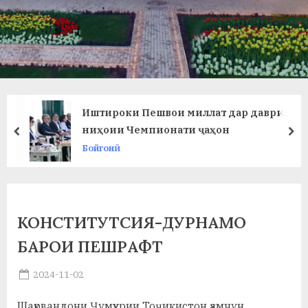
в
л
а
т
и
Иштироки Пешвои миллат дар даври
и
ниҳоии Чемпионати ҷаҳон
prev
ne
Бойгонӣ
Б
о
х
КОНСТИТУТСИЯ-ДУРНАМО
т
БАРОИ ПЕШРАФТ
а
Posted
2024-11-02
р
By
on
saidov
б
Шаҳрвандони Ҷумҳурии Тоҷикистон ҳамчун