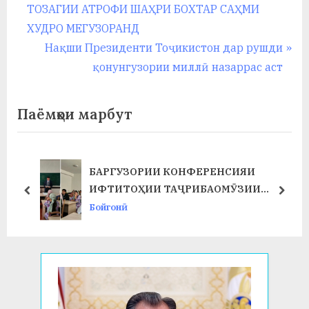
r
ТОЗАГИИ АТРОФИ ШАҲРИ БОХТАР САҲМИ
по
e
ХУДРО МЕГУЗОРАНД
записям
v
N
Нақши Президенти Тоҷикистон дар рушди
i
e
қонунгузории миллӣ назаррас аст
o
x
u
t
Паёмҳои марбут
s
P
P
o
o
s
БАРГУЗОРИИ КОНФЕРЕНСИЯИ
Т
s
t
ИФТИТОҲИИ ТАҶРИБАОМӮЗИИ
prev
next
t
:
ИСТЕҲСОЛӢ ДАР ФАКУЛТЕТИ ХИМИЯ
Бойгонӣ
:
ВА БИОЛОГИЯ