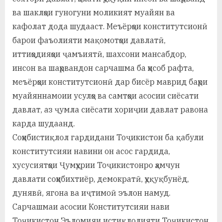
ва шаклҳои гуногуни моликият муайян ва
кафолат дода шудааст. Меъёрҳои конститутсионӣ
барои фаъолияти мақомотҳои давлатӣ,
иттиҳодияҳои ҷамъиятӣ, шахсони мансабдор,
инсон ва шаҳрвандон сарчашма ба ҳисоб рафта,
меъёрҳои конститутсионӣ дар бисёр маврид баҳри
муайяннамоии усулҳо ва самтҳои асосии сиёсати
давлат, аз ҷумла сиёсати хориҷии давлат равона
карда шудаанд.
Соҳибистиқлол гардидани Тоҷикистон ба қабули
конститутсияи навини он асос гардида,
хусусиятҳои Ҷумҳурии Тоҷикистонро ҳамчун
давлати соҳибихтиёр, демократӣ, ҳуқуқбунёд,
дунявӣ, ягона ва иҷтимоӣ эълон намуд.
Сарчашмаи асосии Конститутсияи нави
Тоҷикистон Эъломияи истиқлолияти Тоҷикистон