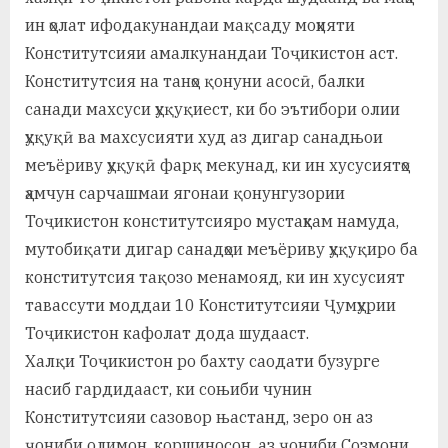
ин ҳолат ифодакунандаи мақсаду моҳияти
Конститутсияи амалкунандаи Тоҷикистон аст.
Конститутсия на танҳо қонуни асосӣ, балки
санади махсуси ҳуқуқиест, ки бо эътибори олии
ҳуқуқӣ ва махсусияти худ аз дигар санадњои
меъёриву ҳуқуқӣ фарқ мекунад, ки ин хусусиятҳо
ҳамчун сарчашмаи ягонаи қонунгузории
Тоҷикистон конститутсияро мустаҳкам намуда,
мутобиқати дигар санадҳои меъёриву ҳуқуқиро ба
конститутсия тақозо менамояд, ки ин хусусият
тавассути моддаи 10 Конститутсияи Ҷумҳурии
Тоҷикистон кафолат дода шудааст.
Халқи Тоҷикистон ро бахту саодати бузурге
насиб гардидааст, ки соњиби чунин
Конститутсияи сазовор њастанд, зеро он аз
ҷониби олимон, коршиносон, аз ҷониби Созмони