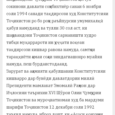
а
сокинони давлати соҳибихтиёр санаи 6 ноябри
соли 1994 санади тақдирсози худ Конститутсияи
н
Тоҷикистон ро бо роҳи раъйпурсии умумихалқӣ
о
қабул намуданд ва тулли 30 сол аст, ки
м
шаҳрвандони Тоҷикистон сарнавишти худро
тибқи муқаррароти ин ҳуҷҷати воқеан
и
тақдирсози кишвар равона намуда, самтҳои
Н
тараққиёти ҳамаи соҳаи зиндагиашонро муайян
о
намуда, пеш бурдаистодаанд.
с
Зарурат ва аҳамияти қабулшавии Конститутсияи
кишварро дар бунёди давлатдории миллӣ
и
Президенти мамлакат Эмомалӣ Раҳмон дар
р
Иҷлосияи таърихии XVI Шўрои Олии Ҷумҳурии
и
Тоҷикистон ва муроҷиатномаи худ ба мардуми
шарифи Тоҷикистон 12 декабри соли 1992
Х
таъкид намуда, иброз дошт, ки «Асоси қонунҳои