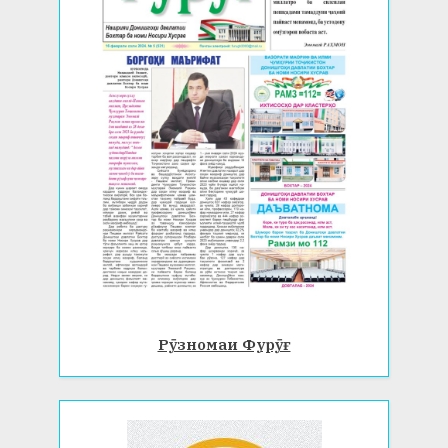
Рӯзномаи Фурӯғ