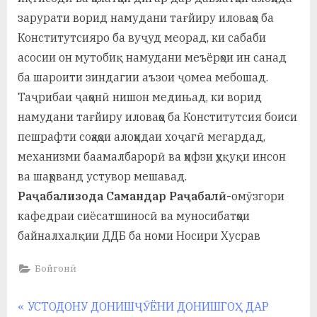
зарурати ворид наму­дани тағйиру иловаҳо ба
Конститутсияро ба вуҷуд меорад, ки сабаби
асосии он мутобиқ намудани меъёрҳои ин санад
ба шароити зиндагии аъзои ҷомеа мебошад.
Таҷрибаи ҷаҳонӣ нишон медињад, ки во­рид
намудани тағйиру иловаҳо ба Конститутсия боиси
пешрафти соҳаҳои алоҳидаи хоҷагӣ мегардад,
механизми баамалбарорӣ ва ҳифзи ҳуқуқи инсон
ва шаҳрванд устувор мешавад.
Раҷабализода Самандар Раҷабалӣ-
омӯзгори
кафедраи сиёсатшиносӣ ва муносибатҳои
байналхалқии ДДБ ба номи Носири Хусрав
Бойгонӣ
Навигация
P
УСТОДОНУ ДОНИШҶӮЁНИ ДОНИШГОҲ ДАР