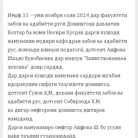
а
Имрӯз, 11 – уми ноябри соли 2024 дар факултети
н
забон ва адабиёти руси Донишгоҳи давлатии
о
Бохтар ба номи Носири Хусрав дарси кушоди
м
намунавии мудири кафедраи забон ва адабиёти
рус, номзади илмҳои педагогӣ, дотсент Ашӯрова
и
Шаҳло Кулобиевна дар мавзуи “Заимствованная
Н
лексика” доир гардид.
о
Дар дарси кушоди намунавӣ сардори шуъбаи
идоракунии сифати таҳсилоти донишгоҳ,
с
дотсент Гулов Қ.М., декани факултети забон ва
и
адабиёти рус, дотсент Собирзода Х.М.
р
ва дигар омӯзгорони донишгоҳ иштирок
и
намуданд.
Дарси намунавиро омӯзгор Ашӯрова Ш. бо усули
Х
нави таълим гузарониданд.