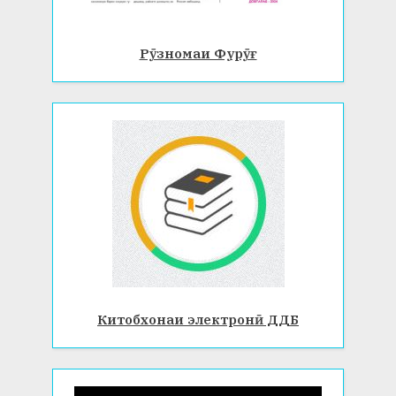
Рӯзномаи Фурӯғ
Китобхонаи электронӣ ДДБ