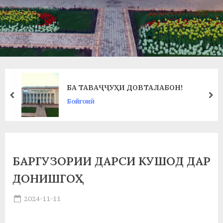
в
л
а
т
и
БА ТАВАҶҶУҲИ ДОВТАЛАБОН!
и
prev
ne
Бойгонӣ
Б
о
х
БАРГУЗОРИИ ДАРСИ КУШОД ДАР
т
ДОНИШГОҲ
а
Posted
2024-11-11
р
By
on
saidov
б