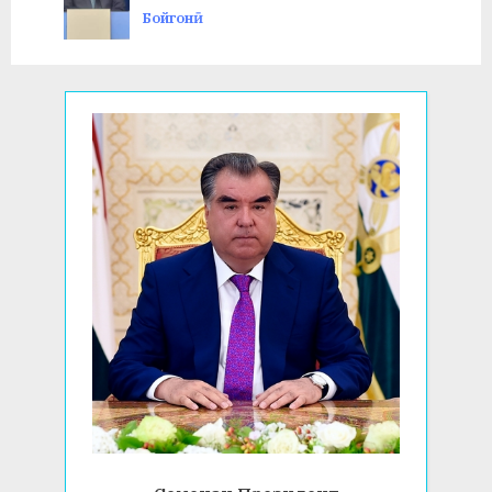
:
s
Бойгонӣ
t
: