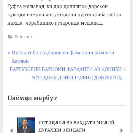
у
Гуфта мешавад, ки дар донишгоҳ дарсҳои
с
кушоди намунавии устодони пуртаҷриба тибқи
нақша- чорабиниҳо гузаронда мешавад.
р
а
Бойгонӣ
в
Навигация
P
Мулоқот бо роҳбарон ва фаъолони вилояти
r
Хатлон
по
N
e
БАРГУЗОРИИ БАРНОМИ ФАРҲАНГӢ АЗ ҶОНИБИ
записям
e
v
УСТОДОНУ ДОНИШҶӮЁНИ ДОНИШГОҲ
x
i
t
o
Паёмҳои марбут
P
u
o
s
s
P
ИСТИҚЛОЛ ВА ВАҲДАТИ МИЛЛӢ –
t
o
ДУРАХШИ ЗИНДАГӢ
prev
next