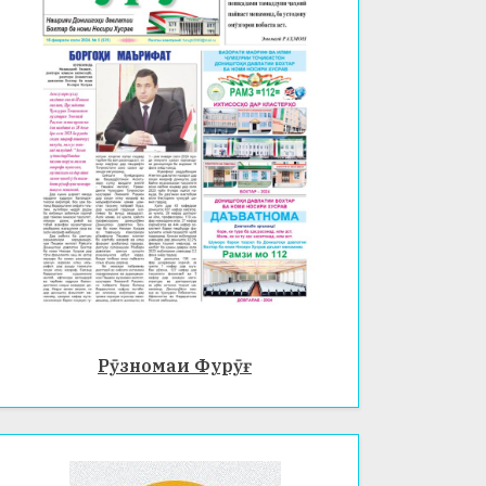
Рӯзномаи Фурӯғ