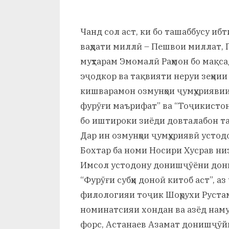
р
б
Чанд сол аст, ки бо ташаббусу ибт
а
ваҳдати миллӣ – Пешвои миллат,
н
муҳтарам Эмомалӣ Раҳмон бо мақс
эҷодкор ва тақвияти неруи зеҳни
о
кишварамон озмунҳои ҷумҳуриявии 
м
фурӯғи маърифат” ва “Тоҷикистон 
и
бо иштироки зиёди довталабон т
Дар ин озмунҳои ҷумҳуриявӣ усто
Н
Бохтар ба номи Носири Хусрав н
о
Имсол устодону донишҷӯёни дони
с
“Фурӯғи субҳи доноӣ китоб аст”,
и
филологияи тоҷик Шоҳрухи Рустам
номинатсияи хондан ва азёд нам
р
форс, Астанаев Азамат донишҷӯй