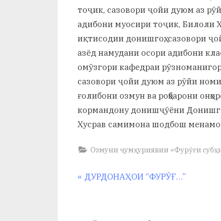
и
тоҷик, сазовори ҷойи дуюм аз рӯ
Х
адибони муосири тоҷик, Билоли 
иқтисодии донишгоҳ, сазовори ҷо
у
азёд намудани осори адибони клас
с
омӯзгори кафедраи рӯзноманигор
р
сазовори ҷойи дуюм аз рӯйи ном
ғолибони озмун ва роҳбарони онҳо
а
кормандону донишҷӯёни Донишгоҳ
в
Хусрав самимона шодбош менамоем
Озмуни ҷумҳуриявии «Фурӯғи субҳи
Навигация
P
ДУРДОНАҲОИ “ФУРӮҒ…”
r
по
e
v