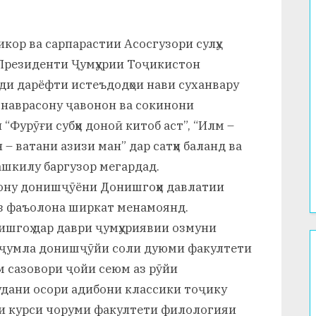
икор ва сарпарастии Асосгузори сулҳу
 Президенти Ҷумҳурии Тоҷикистон
ади дарёфти истеъдодҳои нави суханвару
и наврасону ҷавонон ва сокинони
“Фурӯғи субҳи доноӣ китоб аст”, “Илм –
– ватани азизи ман” дар сатҳи баланд ва
ашкилу баргузор мегардад.
дону донишҷӯёни Донишгоҳи давлатии
из фаъолона ширкат менамоянд.
шгоҳ дар даври ҷумҳуриявии озмуни
 аз ҷумла донишҷӯйи соли дуюми факултети
 сазовори ҷойи сеюм аз рӯйи
удани осори адибони классики тоҷику
и курси чоруми факултети филологияи