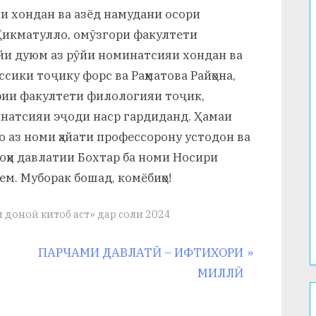
йи хондан ва азёд намудани осори
Ҳикматулло, омӯзгори факултети
йи дуюм аз рӯйи номинатсияи хондан ва
сики тоҷику форс ва Раҳматова Райҳона,
ии факултети филологияи тоҷик,
инатсияи эҷоди наср гардиданд. Ҳамаи
ро аз номи ҳайати профессорону устодон ва
и давлатии Бохтар ба номи Носири
. Муборак бошад, комёбиҳо!
 доноӣ китоб аст» дар соли 2024
N
ПАРЧАМИ ДАВЛАТӢ – ИФТИХОРИ
e
МИЛЛӢ
x
t