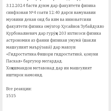
3.12.2024 басти дуюм дар факултети физика
а
синфхонаи №4 соати 12:40 дарси намунавии
н
муовини декан оид ба илм ва инноватсияи
о
факултети физика омӯзгор Ҳусайнов Зубайдулло
м
Қурбоналиевич дар гурӯҳи 203 ихтисоси физика
астрономия аз фанни физикаи умумӣ (шакли
и
машғулият маърӯзавӣ) дар мавзуи
Н
«Гидростатика.Фишори гидростатикӣ, қонуни
о
Паскал» баргузор мегардад.
Хоҳишмандон метавонад дар ин машғулият
с
иштирок намоянд.
и
р
Все реакции:
и
15
15
Х