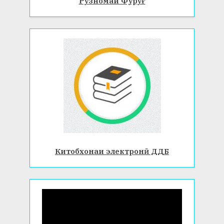
Рӯзномаи Фурӯғ
Китобхонаи электронӣ ДДБ