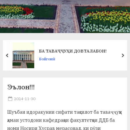
в
л
а
т
и
БА ТАВАҶҶУҲИ ДОВТАЛАБОН!
и
prev
ne
Бойгонӣ
Б
о
х
Эълон!!!
т
Posted
2024-11-30
By
on
saidov
а
Шуъбаи идоракунии сифати таҳсилот ба таваҷҷуҳи
р
ҳамаи устодони кафедраҳои факултетҳои ДДБ ба
б
номи Носири Хусрав мерасонад, ки рӯзи