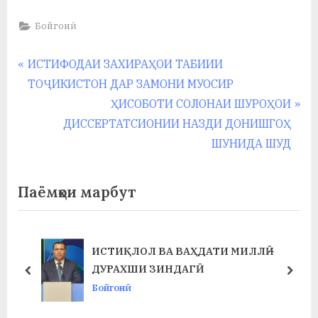
у
Бойгонӣ
с
р
Навигация
P
ИСТИФОДАИ ЗАХИРАҲОИ ТАБИИИ
а
r
ТОҶИКИСТОН ДАР ЗАМОНИ МУОСИР
по
e
N
ҲИСОБОТИ СОЛОНАИ ШУРОҲОИ
в
записям
v
e
ДИССЕРТАТСИОНИИ НАЗДИ ДОНИШГОҲ
i
x
ШУНИДА ШУД
o
t
u
P
Паёмҳои марбут
s
o
P
s
o
t
ИСТИҚЛОЛ ВА ВАҲДАТИ МИЛЛӢ –
s
:
ДУРАХШИ ЗИНДАГӢ
prev
next
t
Бойгонӣ
: