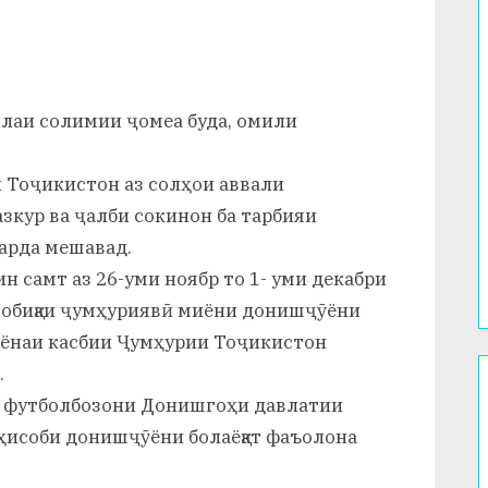
силаи солимии ҷомеа буда, омили
 Тоҷикистон аз солҳои аввали
зкур ва ҷалби сокинон ба тарбияи
арда мешавад.
н самт аз 26-уми ноябр то 1- уми декабри
собиқаи ҷумҳуриявӣ миёни донишҷӯёни
иёнаи касбии Ҷумҳурии Тоҷикистон
.
би футболбозони Донишгоҳи давлатии
 ҳисоби донишҷӯёни болаёқат фаъолона