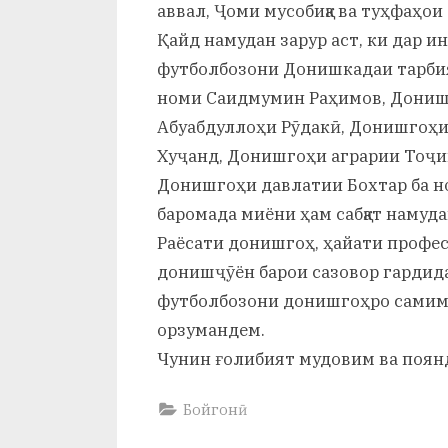
и
аввал, Ҷоми мусобиқа ва туҳфаҳо
Қайд намудан зарур аст, ки дар и
Х
футболбозони Донишкадаи тарби
у
номи Саидмумин Раҳимов, Дониш
с
Абуабдуллоҳи Рӯдакӣ, Донишгоҳи д
Хуҷанд, Донишгоҳи аграрии Тоҷ
р
Донишгоҳи давлатии Бохтар ба н
а
баромада миёни ҳам сабқат намуда
в
Раёсати донишгоҳ, ҳайати профе
донишҷӯён барои сазовор гардид
футболбозони донишгоҳро самим
орзумандем.
Чунин ғолибият мудовим ва поянд
Бойгонӣ