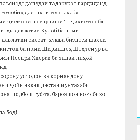
и таъсисдодашудаи тадарукот гардиданд.
н мусобиқа дастаҳои мунтахаби
яи ҷисмонӣ ва варзиши Тоҷикистон ба
гоҳи давлатии Кӯлоб ба номи
авлатии сиёсат, ҳуқуқ ва бизнеси шаҳри
икистон ба номи Шириншоҳ Шоҳтемур ва
оми Носири Хисрав ба зинаи ниҳоӣ
нд.
ссорону устодон ва кормандону
ани ҷойи аввал дастаи мунтахаби
она шодбош гуфта, барояшон комёбиҳо
а бод!