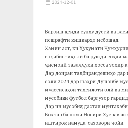
р
Posted
2024-12-01
By
on
saidov
б
а
Варзиш қосиди сулҳу дӯстӣ ва ва
н
пешрафти кишварҳо мебошад.
о
Ҳамин аст, ки Ҳукумати Ҷумҳурии
м
соҳибистиқлолӣ ба рушди соҳаи ма
ҷисмонӣ таваҷҷуҳи хосса зоҳир к
и
Дар доираи тадбирандешиҳо дар и
Н
соли 2024 дар шаҳри Душанбе му
о
муассисаҳои таҳсилоти олӣ ва м
мусобиқаи футбол баргузор гардид
с
Дар ин мусобиқа дастаи мунтаха
и
Бохтар ба номи Носири Хусрав аз
р
иштирок намуда, сазовори ҷойи