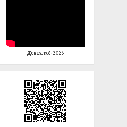
ЗИНД
БАОМӮ
АГӢ
ЗИИ
ИСТЕҲ
СОЛӢ
ДАР
ФАКУЛ
ТЕТИ
Довталаб-2026
ХИМИ
Я ВА
БИОЛО
ГИЯ