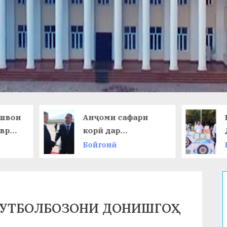
Анҷоми сафари
НАМОИШИ
корӣ дар
ДАСТОВАР
Ҷумҳурии
ОМӮЗГОРОН
Бойгонӣ
Бойгонӣ
Қирғизистон
ФУТБОЛБОЗОНИ ДОНИШГОҲ