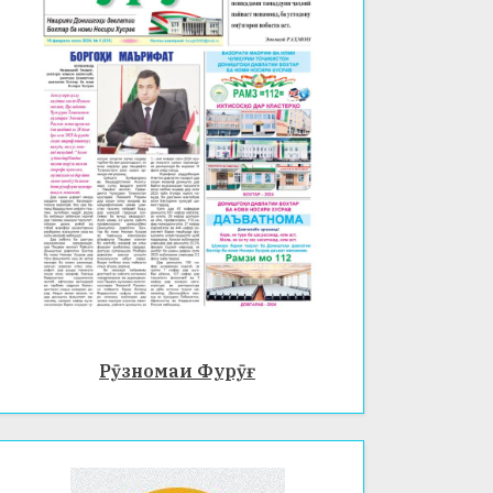
Рӯзномаи Фурӯғ