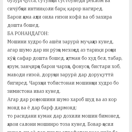
бузургҷусса, сутунҳои сустбунёди реклом ва
сичӯбҳои интииқоли барқ қарор нагиред.
Барои ҳама аҳли оила ғизои кофӣ ва об захира
дошта бошед.
БА РОНАНДАГОН:
Мошини худро бо ашёи зарурӣ муҷаҳҳаз кунед,
агар шумо дар ин рӯзҳо мехоҳед аз тариқи роҳҳои
кӯҳӣ сафар дошта бошед, ҳатман бо худ бел, табар,
ҳезум, занҷирҳо барои чархҳо, фонусҳо, бистари хоб,
маводи ғизоӣ, доруҳои зарурӣ дар доруқуттӣ
бигиред. Чархҳои тобистонаи мошинҳои худро бо
зимистона иваз кунед.
Агар дар роҳ мошини шумо хароб шуд ва аз кор
монд ва ё дар барф дармонд:
то расидани кумак дар дохили мошин бимонед,
ҳавои салони мошинро тоза кунед. Бовар ҳосил