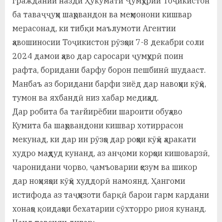
граждании назди Ҳукумати Ҷумҳурии Тоҷикистон
а
ба таваҷҷуҳи шаҳрвандон ва меҳмонони кишвар
мерасонад, ки тибқи маълумоти Агентии
н
ҳавошиносии Тоҷикистон рӯзҳои 7-8 декабри соли
о
2024 дамои ҳаво дар саросари ҷумҳурӣ поин
м
рафта, боридани барфу борон пешбинӣ шудааст.
и
Манбаъ аз боридани барфи зиёд дар навоҳии кӯҳӣ,
тумон ва яхбандӣ низ хабар медиҳад.
Н
Дар робита ба тағйирёбии шароити обуҳаво
о
Кумита ба шаҳрвандони кишвар хотиррасон
с
мекунад, ки дар ин рӯзҳо дар роҳҳои кӯҳӣ ҳаракати
худро маҳдуд кунанд, аз анҷоми корҳои кишоварзӣ,
и
чаронидани чорво, ҷамъоварии ҳезум ва шикор
р
дар ноҳияҳои кӯҳӣ худдорӣ намоянд. Ҳангоми
и
истифода аз таҷҳизоти барқӣ барои гарм кардани
Х
хонаҳо қоидаҳои бехатарии сӯхторро риоя кунанд.