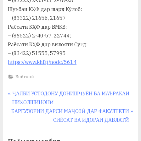
– (83222) 2-35-05, 2-78-28;
Шуъбаи КҲФ дар шарҳи Кӯлоб:
– (83322) 21656, 21657
Раёсати КҲФ дар ВМКБ:
– (83522) 2-40-57, 22744;
Раёсати КҲФ дар вилояти Суғд:
– (83422) 51555, 57995
https://www.khf.tj/node/5614
Бойгонӣ
Навигация
P
ҶАЛБИ УСТОДОНУ ДОНИШҶӮЁН БА МАЪРАКАИ
r
НИҲОЛШИНОНӢ
по
N
e
БАРГУЗОРИИ ДАРСИ МАҶОЗӢ ДАР ФАКУЛТЕТИ
записям
e
v
СИЁСАТ ВА ИДОРАИ ДАВЛАТӢ
x
i
t
o