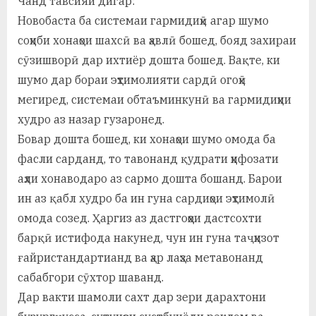
Чанд тавсияи дигар:
у
Новобаста ба системаи гармидиҳӣ агар шумо
с
соҳиби хонаҳои шахсӣ ва ҳавлӣ бошед, бояд захираи
р
сӯзишворӣ дар ихтиёр дошта бошед. Вақте, ки
шумо дар бораи эҳтимолияти сардӣ огоҳӣ
а
мегиред, системаи обтаъминкунӣ ва гармидиҳии
в
худро аз назар гузаронед.
Бовар дошта бошед, ки хонаҳои шумо омода ба
фасли сарданд, то тавонанд қудрати ҳифозати
аҳли хонаводаро аз сармо дошта бошанд. Барои
ин аз қабл худро ба ин гуна сардиҳои эҳтимолӣ
омода созед. Ҳаргиз аз дастгоҳҳои дастсохти
барқӣ истифода накунед, чун ин гуна таҷҳизот
ғайристандартианд ва ҳар лаҳза метавонанд
сабабгори сӯхтор шаванд.
Дар вакти шамоли сахт дар зери дарахтони