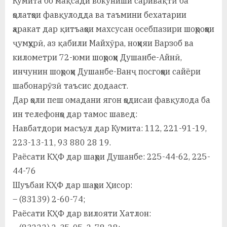
Кумита бо мақсади вокуниши саривақтӣ ба
ҳолатҳои фавқулодда ва таъмини бехатарии
ҳаракат дар қитъаҳои махсусан осебпазири шоҳроҳҳои
ҷумҳурӣ, аз қабили Майхӯра, ноҳияи Варзоб ва
километри 72-юми шоҳроҳи Душанбе-Айнӣ,
инчунин шоҳроҳи Душанбе-Ванҷ посгоҳҳои сайёри
шабонарӯзӣ таъсис додааст.
Дар ҳоли пеш омадани ягон ҳодисаи фавқулода ба
ин телефонҳо дар тамос шавед:
Навбатдори масъул дар Кумита: 112, 221-91-19,
223-13-11, 93 880 28 19.
Раёсати КҲФ дар шаҳри Душанбе: 225-44-62, 225-
44-76
Шуъбаи КҲФ дар шаҳри Ҳисор:
– (83139) 2-60-74;
Раёсати КҲФ дар вилояти Хатлон: