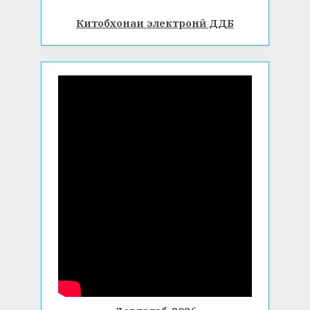
Китобхонаи электронӣ ДДБ