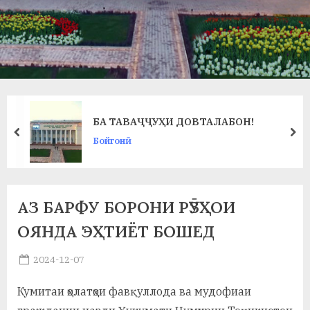
в
л
а
т
и
БА ТАВАҶҶУҲИ ДОВТАЛАБОН!
и
prev
ne
Бойгонӣ
Б
о
х
АЗ БАРФУ БОРОНИ РӮЗҲОИ
т
ОЯНДА ЭҲТИЁТ БОШЕД
а
Posted
2024-12-07
By
on
saidov
р
Кумитаи ҳолатҳои фавқуллода ва мудофиаи
б