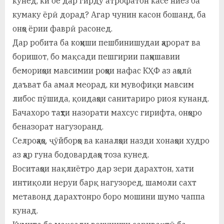
кунед, ки оё дар гирду атрофатон касе ниёз ба
кумаку ёрӣ дорад? Агар чунин касон бошанд, ба
онҳо ёрии фаврӣ расонед.
Дар робита ба коҳиши пешбинишудаи ҳарорат ва
боришот, бо мақсади пешгирии паҳншавии
бемориҳои мавсимии роҳҳои нафас КҲФ аз аҳолӣ
даъват ба амал меорад, ки мувофиқи мавсим
либос пӯшида, қоидаҳои санитариро риоя кунанд.
Бачахоро таҳти назорати махсус гирифта, онҳоро
беназорат нагузоранд.
Селроҳаҳо, ҷӯйборҳо ва каналҳои назди хонаҳои худро
аз ҳар гуна бодовардаҳо тоза кунед.
Воситаҳои нақлиётро дар зери дарахтон, хати
интиқоли неруи барқ нагузоред, шамоли сахт
метавонд дарахтонро боро мошини шумо чаппа
кунад.