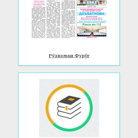
Рӯзномаи Фурӯғ