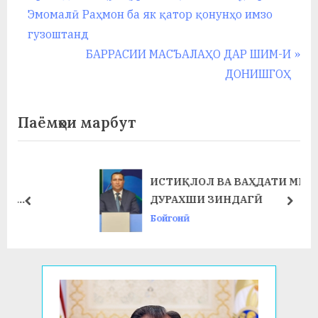
r
Эмомалӣ Раҳмон ба як қатор қонунҳо имзо
по
e
гузоштанд
записям
v
N
БАРРАСИИ МАСЪАЛАҲО ДАР ШИМ-И
i
e
ДОНИШГОҲ
o
x
u
t
Паёмҳои марбут
s
P
P
o
o
s
ИСТИҚЛОЛ ВА ВАҲДАТИ МИЛЛӢ –
s
t
ДУРАХШИ ЗИНДАГӢ
prev
next
t
:
Бойгонӣ
: