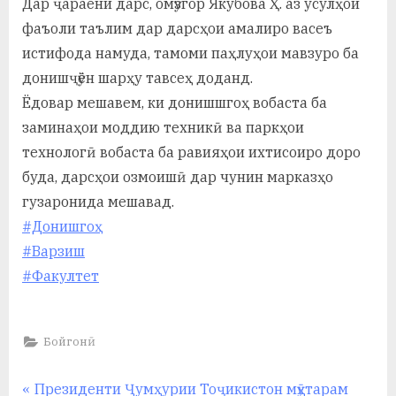
Дар ҷараёни дарс, омӯзгор Якубова Ҳ. аз усулҳои
у
фаъоли таълим дар дарсҳои амалиро васеъ
с
истифода намуда, тамоми паҳлуҳои мавзуро ба
р
донишҷӯён шарҳу тавсеҳ доданд.
Ёдовар мешавем, ки донишшгоҳ вобаста ба
а
заминаҳои моддию техникӣ ва паркҳои
в
технологӣ вобаста ба равияҳои ихтисоиро доро
буда, дарсҳои озмоишӣ дар чунин марказҳо
гузаронида мешавад.
#Донишгоҳ
#Варзиш
#Факултет
Бойгонӣ
Навигация
P
Президенти Ҷумҳурии Тоҷикистон мӯҳтарам