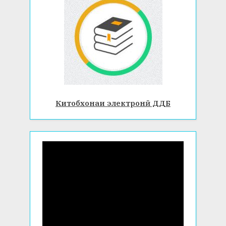
Китобхонаи электронӣ ДДБ