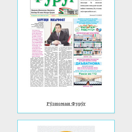
Рӯзномаи Фурӯғ