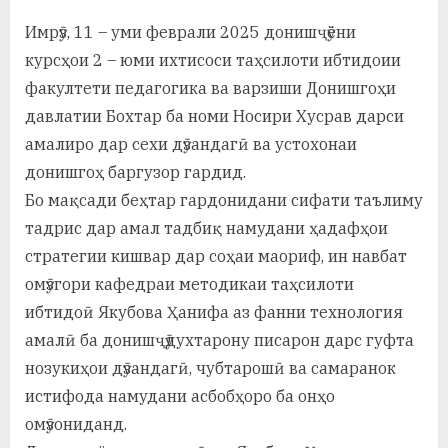
By
on
saidov
а
Имрӯз, 11 – уми феврали 2025 донишҷӯёни
курсҳои 2 – юми ихтисоси таҳсилоти ибтидоии
н
факултети педагогика ва варзиши Донишгоҳи
о
давлатии Бохтар ба номи Носири Хусрав дарси
м
амалиро дар сехи дӯзандагӣ ва устохонаи
и
донишгоҳ баргузор гардид.
Бо мақсади беҳтар гардонидани сифати таълиму
Н
тадрис дар амал тадбиқ намудани ҳадафҳои
о
стратегии кишвар дар соҳаи маориф, ин навбат
с
омӯзгори кафедраи методикаи таҳсилоти
ибтидоӣ Якубова Ҳанифа аз фанни технология
и
амалӣ ба донишҷӯдухтарону писарон дарс гуфта
р
нозукиҳои дӯзандагӣ, чубтарошӣ ва самаранок
и
истифода намудани асбобҳоро ба онҳо
Х
омӯзониданд.