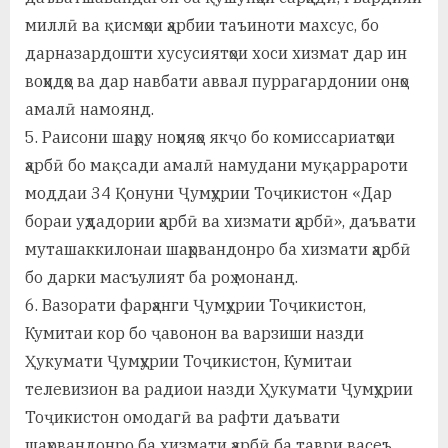
миллӣ ва қисмҳои ҳарбии таъиноти махсус, бо
дарназардошти хусусиятҳои хоси хизмат дар ин
воҳидҳо ва дар навбати аввал пуррагардонии онҳо
амалӣ намоянд.
5. Раисони шаҳру ноҳияҳо якҷо бо комиссариатҳои
ҳарбӣ бо мақсади амалӣ намудани муқаррароти
моддаи 34 Қонуни Ҷумҳурии Тоҷикистон «Дар
бораи уҳдадории ҳарбӣ ва хизмати ҳарбӣ», даъвати
муташаккилонаи шаҳрвандонро ба хизмати ҳарбӣ
бо дарки масъулият ба роҳ монанд.
6. Вазорати фарҳанги Ҷумҳурии Тоҷикистон,
Кумитаи кор бо ҷавонон ва варзиши назди
Ҳукумати Ҷумҳурии Тоҷикистон, Кумитаи
телевизион ва радиои назди Ҳукумати Ҷумҳурии
Тоҷикистон омодагӣ ва рафти даъвати
шаҳрвандонро ба хизмати ҳарбӣ ба таври васеъ