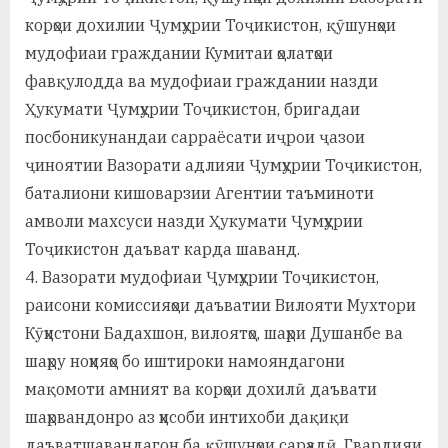
корҳои дохилии Ҷумҳурии Тоҷикистон, қӯшунҳои
мудофиаи граждании Кумитаи ҳолатҳои
фавқулодда ва мудофиаи граждании назди
Ҳукумати Ҷумҳурии Тоҷикистон, бригадаи
посбоникунандаи сарраёсати иҷрои ҷазои
ҷиноятии Вазорати адлияи Ҷумҳурии Тоҷикистон,
баталиони кишоварзии Агентии таъминоти
амволи махсуси назди Ҳукумати Ҷумҳурии
Тоҷикистон даъват карда шаванд.
4. Вазорати мудофиаи Ҷумҳурии Тоҷикистон,
раисони комиссияҳои даъватии Вилояти Мухтори
Кӯҳистони Бадахшон, вилоятҳо, шаҳри Душанбе ва
шаҳру ноҳияҳо бо иштироки намояндагони
мақомоти амният ва корҳои дохилӣ даъвати
шаҳрвандонро аз ҳисоби интихоби дақиқи
даъватшавандагон ба қӯшунҳои сарҳадӣ, Гвардияи