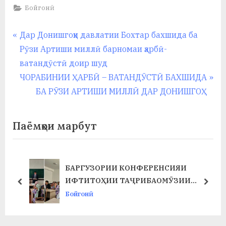
Бойгонӣ
Навигация
P
Дар Донишгоҳи давлатии Бохтар бахшида ба
r
Рӯзи Артиши миллӣ барномаи ҳарбӣ-
по
e
ватандӯстӣ доир шуд
записям
v
N
ЧОРАБИНИИ ҲАРБӢ – ВАТАНДӮСТӢ БАХШИДА
i
e
БА РӮЗИ АРТИШИ МИЛЛӢ ДАР ДОНИШГОҲ
o
x
u
t
Паёмҳои марбут
s
P
P
o
o
s
УЗОРИИ КОНФЕРЕНСИЯИ
ҶАЛАСАИ 
s
t
ТОҲИИ ТАҶРИБАОМӮЗИИ
ТАРБИЯВӢ 
prev
next
t
:
СОЛӢ ДАР ФАКУЛТЕТИ ХИМИЯ
ДОИР ГАРД
ӣ
Бойгонӣ
:
ИОЛОГИЯ