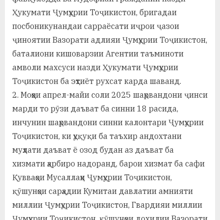
у
Ҳукумати Ҷумҳурии Тоҷикистон, бригадаи
с
посбоникунандаи сарраёсати иҷрои ҷазои
р
ҷиноятии Вазорати адлияи Ҷумҳурии Тоҷикистон,
баталиони кишоварзии Агентии таъминоти
а
амволи махсуси назди Ҳукумати Ҷумҳурии
в
Тоҷикистон ба эҳтиёт рухсат карда шаванд.
2. Моҳҳои апрел-майи соли 2025 шаҳрвандони ҷинси
марди то рӯзи даъват ба синни 18 расида,
инчунин шаҳрвандони синни калонтари Ҷумҳурии
Тоҷикистон, ки ҳуқуқи ба таъхир андохтани
муҳлати даъват ё озод будан аз даъват ба
хизмати ҳарбиро надоранд, барои хизмат ба сафи
Қувваҳои Мусаллаҳи Ҷумҳурии Тоҷикистон,
қӯшунҳои сарҳадии Кумитаи давлатии амнияти
миллии Ҷумҳурии Тоҷикистон, Гвардияи миллии
Ҷумҳурии Тоҷикистон, қӯшунҳои дохилии Вазорати