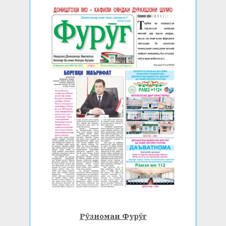
Рӯзномаи Фурӯғ