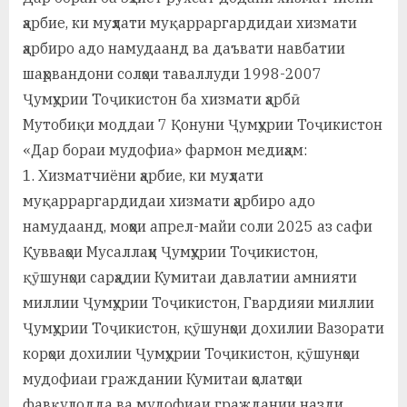
а
ҳарбие, ки муҳлати муқарраргардидаи хизмати
ҳарбиро адо намудаанд ва даъвати навбатии
н
шаҳрвандони солҳои таваллуди 1998-2007
о
Ҷумҳурии Тоҷикистон ба хизмати ҳарбӣ
м
Мутобиқи моддаи 7 Қонуни Ҷумҳурии Тоҷикистон
«Дар бораи мудофиа» фармон медиҳам:
и
1. Хизматчиёни ҳарбие, ки муҳлати
Н
муқарраргардидаи хизмати ҳарбиро адо
о
намудаанд, моҳҳои апрел-майи соли 2025 аз сафи
с
Қувваҳои Мусаллаҳи Ҷумҳурии Тоҷикистон,
қӯшунҳои сарҳадии Кумитаи давлатии амнияти
и
миллии Ҷумҳурии Тоҷикистон, Гвардияи миллии
р
Ҷумҳурии Тоҷикистон, қӯшунҳои дохилии Вазорати
и
корҳои дохилии Ҷумҳурии Тоҷикистон, қӯшунҳои
мудофиаи граждании Кумитаи ҳолатҳои
Х
фавқулодда ва мудофиаи граждании назди