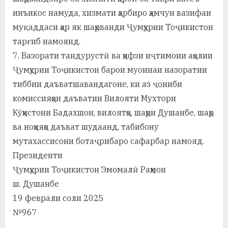
инъикос намуда, хизмати ҳарбиро ҳамчун вазифаи
муқаддаси ҳар як шаҳрванди Ҷумҳурии Тоҷикистон
тарғиб намоянд.
7. Вазорати тандурустӣ ва ҳифзи иҷтимоии аҳолии
Ҷумҳурии Тоҷикистон барои муоинаи назоратии
тиббии даъватшавандагоне, ки аз ҷониби
комиссияҳои даъватии Вилояти Мухтори
Кӯҳистони Бадахшон, вилоятҳо, шаҳри Душанбе, шаҳр
ва ноҳияҳо даъват шудаанд, табибону
мутахассисони ботаҷрибаро сафарбар намояд.
Президенти
Ҷумҳурии Тоҷикистон Эмомалӣ Раҳмон
ш. Душанбе
19 феврали соли 2025
№967