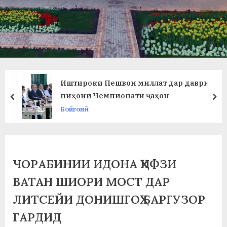
в
л
а
т
и
Иштироки Пешвои миллат дар даври
и
ниҳоии Чемпионати ҷаҳон
prev
ne
Бойгонӣ
Б
о
х
ЧОРАБИНИИ ИДОНА ҲИФЗИ
т
ВАТАН ШИОРИ МОСТ ДАР
а
ЛИТСЕЙИ ДОНИШГОҲ БАРГУЗОР
р
ГАРДИД
б