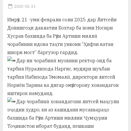
Posted
2025-02-21
а
By
on
saidov
н
Имрӯз, 21 -уми феврали соли 2025 дар Литсейи
Донишгоҳи давлатии Бохтар ба номи Носири
о
Хусрав бахшида ба Рӯзи Артиши миллӣ
м
чорабинии идона таҳти унвони “Ҳифзи ватан
и
шиори мост” баргузор гардид.
Н
Дар ин чорабинӣ муовини ректор оид ба
тарбия Нурализода Наргис, мудири шуъбаи
о
тарбия Набизода Эмомалӣ, директори литсей
с
Нориён Зарина ва дигар омӯзгорону хонандагон
и
иштирок намуданд.
Дар чорабинӣ хонандагони литсей маҳсули
р
эҷодии худро, ки аз кашидани мусаввараҳо
и
бахшида ба Рӯзи Артиши миллии Ҷумҳурии
Х
Тоҷикистон иборат буданд, пешкаши