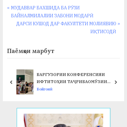
Навигация
P
МУДАВВАР БАХШИДА БА РӮЗИ
r
БАЙНАЛМИЛАЛИИ ЗАБОНИ МОДАРӢ
по
e
N
ДАРСИ КУШОД ДАР ФАКУЛТЕТИ МОЛИЯВИЮ
записям
v
e
ИҚТИСОДӢ
i
x
o
t
Паёмҳои марбут
u
P
s
o
P
s
БАРГУЗОРИИ КОНФЕРЕНСИЯИ
Т
o
t
ИФТИТОҲИИ ТАҶРИБАОМӮЗИИ
prev
next
s
:
ИСТЕҲСОЛӢ ДАР ФАКУЛТЕТИ ХИМИЯ
Бойгонӣ
t
ВА БИОЛОГИЯ
: