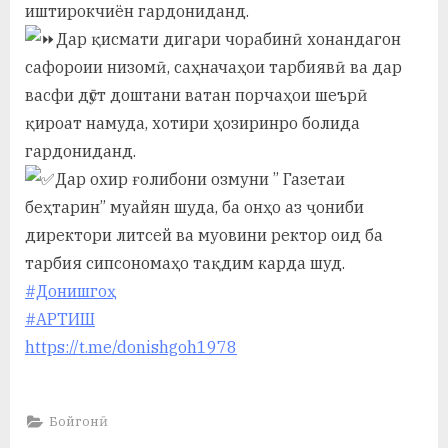
у
иштирокчиён гардониданд.
Дар қисмати дигари чорабинӣ хонандагон
с
сафороии низомӣ, саҳначаҳои тарбиявӣ ва дар
р
васфи дӯст доштани ватан порчаҳои шеърӣ
а
қироат намуда, хотири ҳозиринро болида
гардониданд.
в
Дар охир ғолибони озмуни ” Газетаи
беҳтарин” муайян шуда, ба онҳо аз ҷониби
директори литсей ва муовини ректор оид ба
тарбия сипсономаҳо тақдим карда шуд.
#Донишгоҳ
#АРТИШ
https://t.me/donishgoh1978
Бойгонӣ