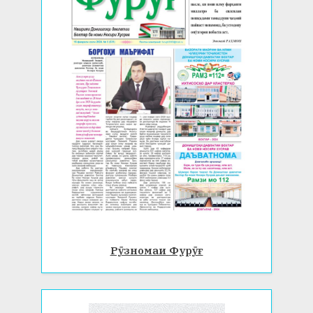
Рӯзномаи Фурӯғ