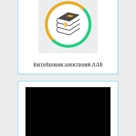
Китобхонаи электронӣ ДДБ