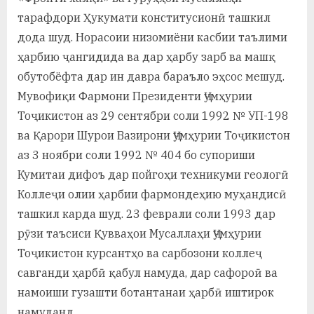
тарафдори Ҳукумати конститусионӣ ташкил
дода шуд. Норасоии низомиёни касбии таълими
ҳарбию ҷангидида ва дар ҳарбу зарб ва машқ
обутобёфта дар ин давра бараъло эҳсос мешуд.
Мувофиқи Фармони Президенти Ҷумҳурии
Тоҷикистон аз 29 сентябри соли 1992 № УП-198
ва Қарори Шурои Вазирони Ҷумҳурии Тоҷикистон
аз 3 ноябри соли 1992 № 404 бо супориши
Кумитаи дифоъ дар пойгоҳи техникуми геологӣ
Коллеҷи олии ҳарбии фармондеҳию муҳандисӣ
ташкил карда шуд. 23 феврали соли 1993 дар
рӯзи таъсиси Қувваҳои Мусаллаҳи Ҷумҳурии
Тоҷикистон курсантҳо ва сарбозони коллеҷ
савганди ҳарбӣ қабул намуда, дар сафороӣ ва
намоиши гузашти ботантанаи ҳарбӣ иштирок
намуданд.