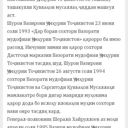
ташакулли Қувваҳои мусаллаҳ ҷиддан машғул
аст.
Шурои Вазирони Ҷумҳурии Тоҷикистон 23 июни
соли 1993 «Дар бораи сохтори Вазорати
мудофиаи Ҷумҳурии Тоҷикистон» қарорро ба имзо
расонд. Инчунин зимни ин қарор сохтори
Дастгоҳи марказии Вазорати мудофиаи Ҷумҳурии
Тоҷикистон тасдиқ шуд. Шурои Вазирони
Ҷумҳурии Тоҷикистон 26 августи соли 1994
сохтори Вазорати мудофиаи Ҷумҳурии
Тоҷикистон ва Сарситоди Қувваҳои Мусаллаҳи
мамлакатро бори дигар мавриди муҳокима
қарор дода бо ислоҳу иловаҳои муҳим сохтори
нави онро тасдиқ кард.
Генерал-полковник Шералӣ Хайруллоев аз моҳи
апрели соли 1995 Вазири мудофиаи Ҷумҳурии