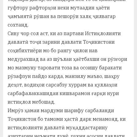
гуфтору рафторҳои неки мутаадин ҳаёти
ҷамъиятӣ рӯшан ва пешорӯи халқ ҷилвагар
сохтанд.
Сиву чор сол аст, ки аз партави Истиқлолияти
давлатӣ тоҷи зарини давлати Тоҷикистони
соҳибихтиёри мо бо рангу ҷилои нав
медурахшад ва аз шӯълаи ҳаётбахши он рӯзғори
мо мазмуну таровати тоза ва осоишу баракати
рӯзафзун пайдо карда, манзилу маъво, шаҳру
деҳот, водиҳои сарсабзу хуррам ва қуллаҳои
сарбафалаккашидаи кишварамон ғарқи нури
истиқлол мебошад.
Имрӯз ҳамаи мардуми шарифу сарбаланди
Тоҷикистон бо тамоми ҳастӣ дарк менамояд, ки
истиқлолияти давлатӣ муқаддастарину
азизтарин неъмати дунё, рукни асосии давлати