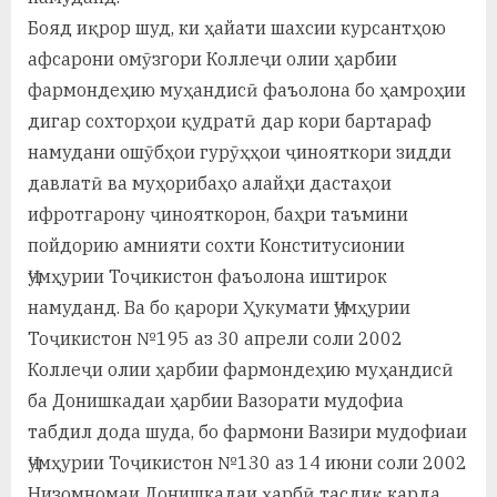
Бояд иқрор шуд, ки ҳайати шахсии курсантҳою
афсарони омӯзгори Коллеҷи олии ҳарбии
фармондеҳию муҳандисӣ фаъолона бо ҳамроҳии
дигар сохторҳои қудратӣ дар кори бартараф
намудани ошӯбҳои гурӯҳҳои ҷинояткори зидди
давлатӣ ва муҳорибаҳо алайҳи дастаҳои
ифротгарону ҷинояткорон, баҳри таъмини
пойдорию амнияти сохти Конститусионии
Ҷумҳурии Тоҷикистон фаъолона иштирок
намуданд. Ва бо қарори Ҳукумати Ҷумҳурии
Тоҷикистон №195 аз 30 апрели соли 2002
Коллеҷи олии ҳарбии фармондеҳию муҳандисӣ
ба Донишкадаи ҳарбии Вазорати мудофиа
табдил дода шуда, бо фармони Вазири мудофиаи
Ҷумҳурии Тоҷикистон №130 аз 14 июни соли 2002
Низомномаи Донишкадаи ҳарбӣ тасдиқ карда