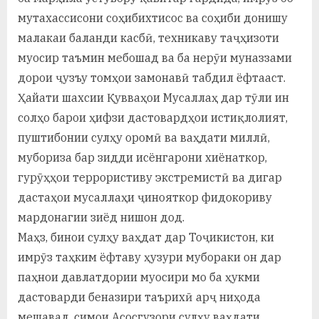
мутахассисони соҳибихтисос ва соҳиби донишу
малакаи баланди касбӣ, техникаву таҷҳизоти
муосир таъмин мебошад ва ба нерӯи муназзами
дорои ҷузъу томҳои замонавӣ табдил ёфтааст.
Ҳайати шахсии Қувваҳои Мусаллаҳ дар тӯли ин
солҳо барои ҳифзи дастовардҳои истиқлолият,
пуштибонии сулҳу оромӣ ва ваҳдати миллӣ,
мубориза бар зидди исёнгарони хиёнаткор,
гурӯҳҳои террористиву экстремистӣ ва дигар
дастаҳои мусаллаҳи ҷинояткор фидокориву
мардонагии зиёд нишон дод.
Маҳз, бинои сулҳу ваҳдат дар Тоҷикистон, ки
имрӯз таҳким ёфтаву ҳузури мубораки он дар
паҳнои давлатдории муосири мо ба ҳукми
дастоварди беназири таърихӣ арҷ ниҳода
мешавад, симои Асосгузори сулҳу ваҳдати