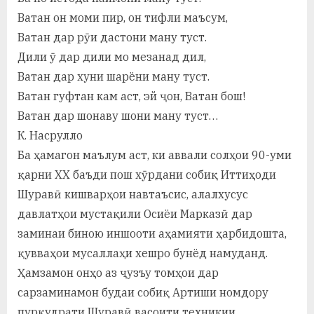
у
Ватан он моми пир, он тифли маъсум,
с
Ватан дар рӯи дастони ману туст.
р
Дили ӯ дар дили мо мезанад дил,
Ватан дар хуни шарёни ману туст.
а
Ватан гуфтан кам аст, эй ҷон, Ватан бош!
в
Ватан дар шонаву шони ману туст…
К. Насрулло
Ба ҳамагон маълум аст, ки аввали солҳои 90-уми
қарни ХХ баъди пош хӯрдани собиқ Иттиҳоди
Шуравӣ кишварҳои навтаъсис, алалхусус
давлатҳои мустақили Осиёи Марказӣ дар
заминаи биною иншооти аҳамияти ҳарбидошта,
қувваҳои мусаллаҳи хешро бунёд намуданд.
Ҳамзамон онҳо аз ҷузъу томҳои дар
сарзаминамон будаи собиқ Артиши номдору
пурқудрати Шуравӣ васоити техникии