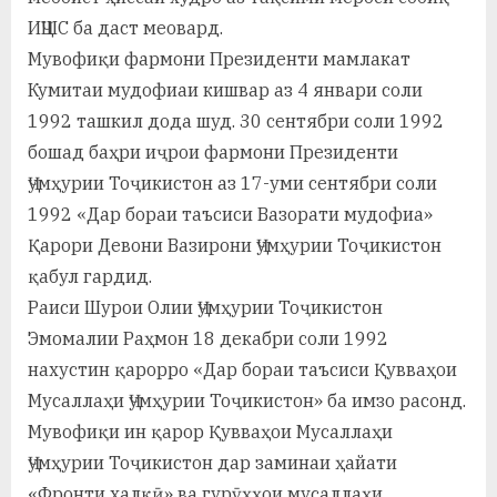
ИҶШС ба даст меовард.
Мувофиқи фармони Президенти мамлакат
Кумитаи мудофиаи кишвар аз 4 январи соли
1992 ташкил дода шуд. 30 сентябри соли 1992
бошад баҳри иҷрои фармони Президенти
Ҷумҳурии Тоҷикистон аз 17-уми сентябри соли
1992 «Дар бораи таъсиси Вазорати мудофиа»
Қарори Девони Вазирони Ҷумҳурии Тоҷикистон
қабул гардид.
Раиси Шурои Олии Ҷумҳурии Тоҷикистон
Эмомалии Раҳмон 18 декабри соли 1992
нахустин қарорро «Дар бораи таъсиси Қувваҳои
Мусаллаҳи Ҷумҳурии Тоҷикистон» ба имзо расонд.
Мувофиқи ин қарор Қувваҳои Мусаллаҳи
Ҷумҳурии Тоҷикистон дар заминаи ҳайати
«Фронти халқӣ» ва гурӯҳҳои мусаллаҳи