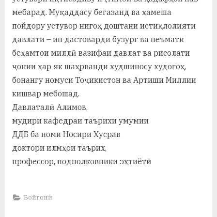
мебарад. Муқаддасу бегазанд ва ҳамеша
пойдору устувор нигоҳ доштани истиқлолияти
давлати – ин дастоварди бузург ва неъмати
беҳамтои миллӣ вазифаи давлат ва рисолати
ҷонии ҳар як шаҳрванди худшиносу худогоҳ,
бонангу номуси Тоҷикистон ва Артиши Миллии
кишвар мебошад.
Давлаталӣ Алимов,
мудири кафедраи таърихи умумии
ДДБ ба номи Носири Хусрав
доктори илмҳои таърих,
профессор, подполковники эҳтиётӣ
Бойгонӣ