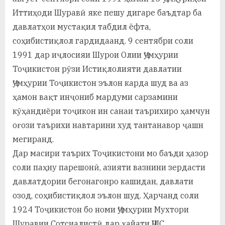
Иттиҳоди Шуравӣ яке пешу дигаре баъдтар ба
давлатҳои мустақил табдил ёфта,
соҳибистиқлол гардидаанд. 9 сентябри соли
1991 дар иҷлосияи Шурои Олии Ҷумҳурии
Тоҷикистон рӯзи Истиқлолияти давлатии
Ҷумҳурии Тоҷикистон эълон карда шуд ва аз
ҳамон вақт инҷониб мардуми сарзамини
кӯҳандиёри тоҷикон ин санаи таърихиро ҳамчун
оғози таърихи навтарини худ тантанавор ҷашн
мегиранд.
Дар масири таърих Тоҷикистони мо баъди ҳазор
соли паҳну парешонӣ, азияти вазнини зердасти
давлатдории бегонагонро кашидан, давлати
озод, соҳибистиқлол эълон шуд. Ҳарчанд соли
1924 Тоҷикистон бо номи Ҷумҳурии Мухтори
Шуравии Сотсиалистӣ дар ҳайати ҶШС