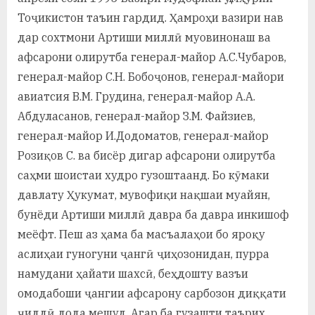
Тоҷикистон таъин гардид. Ҳамроҳи вазири нав
дар сохтмони Артиши миллӣ муовинонаш ва
афсарони олирутба генерал-майор А.С.Чубаров,
генерал-майор С.Н. Бобоҷонов, генерал-майори
авиатсия В.М. Грудина, генерал-майор А.А.
Абдуласанов, генерал-майор З.М. Файзиев,
генерал-майор И.Додоматов, генерал-майор
Розиқов С. ва бисёр дигар афсарони олирутба
саҳми шоистаи худро гузоштаанд. Бо кӯмаки
давлату Ҳукумат, мувофиқи нақшаи муайян,
бунёди Артиши миллӣ давра ба давра инкишоф
меёфт. Пеш аз ҳама ба масъалаҳои бо яроқу
аслиҳаи гуногуни ҷангӣ ҷиҳозонидан, пурра
намудани ҳайати шахсӣ, беҳдошту вазъи
омодабоши ҷангии афсарону сарбозон диққати
ҷиддӣ дода мешуд. Агар ба гузашти таърих