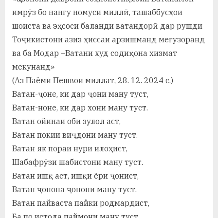
а
имрӯз бо нангу номуси миллӣ, ташаббусҳои
шоиста ва эҳсоси баланди ватандорӣ дар рушди
н
Тоҷикистони азиз ҳиссаи арзишманд мегузоранд
о
ва ба Модар –Ватани худ содиқона хизмат
м
мекунанд»
(Аз Паёми Пешвои миллат, 28. 12. 2024 с.)
и
Ватан-ҷоне, ки дар ҷони ману туст,
Н
Ватан-ноне, ки дар хони ману туст.
о
Ватан ойинаи оби зулол аст,
с
Ватан покии виҷдони ману туст.
Ватан як пораи нури илоҳист,
и
Шабафрӯзи шабистони ману туст.
р
Ватан ишқ аст, ишқи ёри ҷонист,
и
Ватан ҷонона ҷонони ману туст.
Ватан пайваста пайки родмардист,
Х
Ба по истода паймони ману туст.