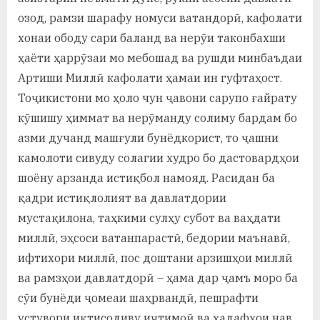
озод, рамзи шарафу номуси ватандорӣ, кафолати
хонаи ободу сари баланд ва нерӯи таконбахши
ҳаёти ҳаррӯзаи мо мебошад ва рушди минбаъдаи
Артиши Миллӣ кафолати ҳамаи ин гуфтаҳост.
Тоҷикистони мо ҳоло чун ҷавони сарупо ғайрату
кӯшишу ҳиммат ва нерӯманду солиму бардам бо
азми дучанд машғули бунёдкорист, то ҷашни
камолоти сивуду солагии худро бо дастовардҳои
шоёну арзанда истиқбол намояд. Расидан ба
қадри истиқлолият ва давлатдории
мустақилона, таҳкими сулҳу субот ва ваҳдати
миллӣ, эҳсоси ватанпарастӣ, бедории маънавӣ,
ифтихори миллӣ, пос доштани арзишҳои миллӣ
ва рамзҳои давлатдорӣ – ҳама дар ҷамъ моро ба
сӯи бунёди ҷомеаи шаҳрвандӣ, пешрафти
устувори иқтисодиву иҷтимоӣ ва ҳадафҳои нав