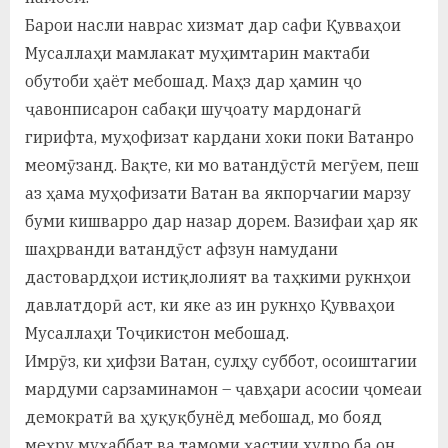
Барои насли наврас хизмат дар сафи Қувваҳои
Мусаллаҳи мамлакат муҳимтарин мактаби
обутоби ҳаёт мебошад. Маҳз дар ҳамин ҷо
ҷавонписарон сабақи шуҷоату мардонагӣ
гирифта, муҳофизат кардани хоки поки Ватанро
меомӯзанд. Вақте, ки мо ватандӯстӣ мегӯем, пеш
аз ҳама муҳофизати Ватан ва якпорчагии марзу
буми кишварро дар назар дорем. Вазифаи ҳар як
шаҳрванди ватандӯст афзун намудани
дастовардҳои истиқлолият ва таҳкими рукнҳои
давлатдорӣ аст, ки яке аз ин рукнҳо Қувваҳои
Мусаллаҳи Тоҷикистон мебошад.
Имрӯз, ки ҳифзи Ватан, сулҳу суббот, осоиштагии
мардуми сарзаминамон – ҷавҳари асосии ҷомеаи
демократӣ ва ҳуқуқбунёд мебошад, мо бояд
меҳру муҳаббат ва тамоми ҳастии худро ба он