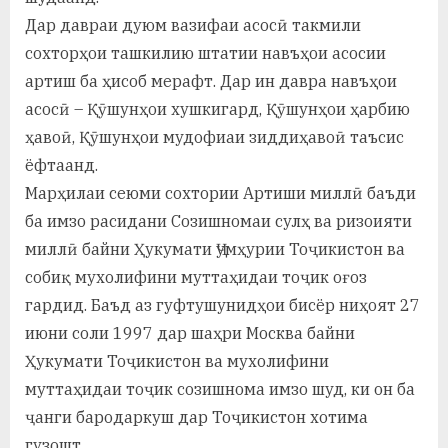
Дар давраи дуюм вазифаи асосӣ такмили
сохторҳои ташкилию штатии навъҳои асосии
артиш ба ҳисоб мерафт. Дар ин давра навъҳои
асосӣ – Қӯшунҳои хушкигард, Қӯшунҳои ҳарбию
ҳавоӣ, Қӯшунҳои мудофиаи зиддиҳавоӣ таъсис
ёфтаанд.
Марҳилаи сеюми сохтории Артиши миллӣ баъди
ба имзо расидани Созишномаи сулҳ ва ризоияти
миллӣ байни Ҳукумати Ҷумҳурии Тоҷикистон ва
собиқ мухолифини муттаҳидаи тоҷик оғоз
гардид. Баъд аз гуфтушунидҳои бисёр ниҳоят 27
июни соли 1997 дар шаҳри Москва байни
Ҳукумати Тоҷикистон ва мухолифини
муттаҳидаи тоҷик созишнома имзо шуд, ки он ба
ҷанги бародаркуш дар Тоҷикистон хотима
гузошт.