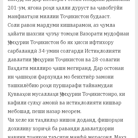
201-ум, ягона роҳи ҳалли дуруст ва ҷавобгӯйи
манфиатҳои миллии Тоҷикистон будааст.
Соли равон мардуми кишварамон, аз ҷумла
ҳайати шахсии ҷузъу томҳои Вазорати мудофиаи
Ҷумҳурии Тоҷикистон бо як ҳисси ифтихору
сарбаландӣ 34-умин солгарди Истиқлолияти
давлатии Ҷумҳурии Тоҷикистон ва 28-солагии
Ваҳдати миллиро ҷашн мегиранд. Дар остонаи
ин ҷашнҳои фархунда мо беихтиёр замони
ташкилёбию роҳи пуршарафи тайнамудаи
Қувваҳои мусаллаҳи Ҷумҳурии Тоҷикистонро, ки
кафили сулҳу амонӣ ва истиқлолияти кишвар
мебошад, пеши назар меорем.
Чи хеле ки таҳлилҳо нишон доданд, фишорҳои
дохиливу хориҷӣ ба раванди давлатдории
навини тоҷикон таъсири манфӣ мерасонд. Маҳз