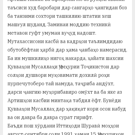
таъсиси худ баробари дар сангарҳо ҷангидан боз
ба танзими сохтори ташкилию штатии хеш
машғул шуданд. Заминаи моддию техникӣ
метавон гуфт умуман вуҷуд надошт.
Мутахассисони касбӣ ва кадрҳои таълимдидаю
обутобёфтаи ҳарбӣ дар ҳама ҷанбаҳо намерасид.
Ба ин мушкилиҳо нигоҳ накарда, ҳайати шахсии
Қувваҳои Мусаллаҳи Ҷумҳурии Тоҷикистон дар
солҳои душвори муқовимати дохилӣ роҳи
пурпечутоберо тай намуда, таҷриба андӯхт,
дарси ҷангию муҳорибавиро омӯхт ва ба яке аз
Артишҳои касбии минтақа табдил ёфт. Бунёди
Қувваҳои Мусаллаҳ дар ҳақиқат кори осон набуд
ва он давра ба давра сурат гирифт.
Баъди пош хӯрдани Иттиҳоди Шуравӣ моҳҳои
август-сентябри соли 1991 ҳамаи 15 Ҷумҳуриҳои