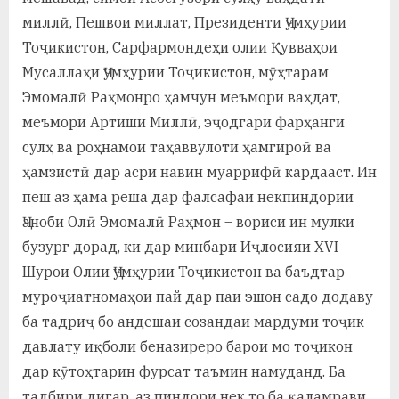
миллӣ, Пешвои миллат, Президенти Ҷумҳурии
Тоҷикистон, Сарфармондеҳи олии Қувваҳои
Мусаллаҳи Ҷумҳурии Тоҷикистон, мӯҳтарам
Эмомалӣ Раҳмонро ҳамчун меъмори ваҳдат,
меъмори Артиши Миллӣ, эҷодгари фарҳанги
сулҳ ва роҳнамои таҳаввулоти ҳамгироӣ ва
ҳамзистӣ дар асри навин муаррифӣ кардааст. Ин
пеш аз ҳама реша дар фалсафаи некпиндории
Ҷаноби Олӣ Эмомалӣ Раҳмон – вориси ин мулки
бузург дорад, ки дар минбари Иҷлосияи XVI
Шурои Олии Ҷумҳурии Тоҷикистон ва баъдтар
муроҷиатномаҳои пай дар паи эшон садо додаву
ба тадриҷ бо андешаи созандаи мардуми тоҷик
давлату иқболи беназиреро барои мо тоҷикон
дар кӯтоҳтарин фурсат таъмин намуданд. Ба
тадбири дигар, аз пиндори нек то ба қаламрави