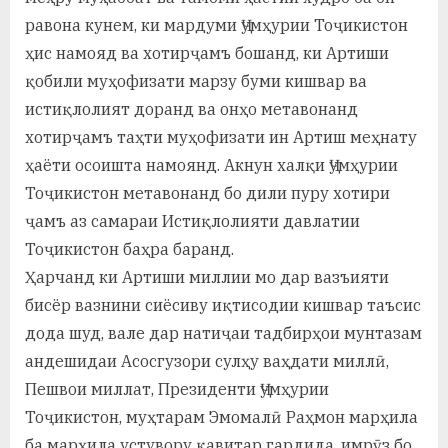
равона кунем, ки мардуми Ҷумҳурии Тоҷикистон
ҳис намояд ва хотирҷамъ бошанд, ки Артиши
қобили муҳофизати марзу буми кишвар ва
истиқлолият доранд ва онҳо метавонанд
хотирҷамъ таҳти муҳофизати ин Артиш меҳнату
ҳаёти осоишта намоянд. Акнун халқи Ҷумҳурии
Тоҷикистон метавонанд бо дили пуру хотири
ҷамъ аз самараи Истиқлолияти давлатии
Тоҷикистон баҳра баранд.
Ҳарчанд ки Артиши миллии мо дар вазъияти
бисёр вазнини сиёсиву иқтисодии кишвар таъсис
дода шуд, вале дар натиҷаи тадбирҳои мунтазам
андешидаи Асосгузори сулҳу ваҳдати миллӣ,
Пешвои миллат, Президенти Ҷумҳурии
Тоҷикистон, муҳтарам Эмомалӣ Раҳмон марҳила
ба марҳила устувору қавитар гардида, имрӯз бо