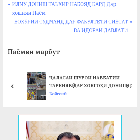
Навигация
P
ИЛМУ ДОНИШ ТАЪХИР НАБОЯД КАРД Дар
r
ҳошияи Паём
по
e
N
ВОХӮРИИ СУДМАНД ДАР ФАКУЛТЕТИ СИЁСАТ
записям
v
e
ВА ИДОРАИ ДАВЛАТӢ
i
x
o
t
Паёмҳои марбут
u
P
s
o
P
s
ҶАЛАСАИ ШУРОИ НАВБАТИИ
o
t
ТАРБИЯВӢ ДАР ХОБГОҲИ ДОНИШҶӮЁН
prev
next
s
:
Я
ДОИР ГАРДИД
Бойгонӣ
t
: