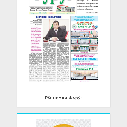
Рӯзномаи Фурӯғ