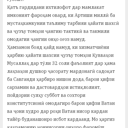
Қатъ гардидани ихтилофот дар мамлакат
имконият фароҳам овард, ки Артиши миллӣ ба
мустаҳкамкунии таълиму тарбияи ҳайати шахсӣ
ва ҷузъу томҳои ҷангию тактикӣ ва такмили
омодагии ҷангии онҳо оғоз намуд.
Ҳамзамон бояд қайд намуд, ки хизматчиёни
ҳарбию ҳайати шахсии ҷузъу томҳои Қувваҳои
Мусаллаҳ дар тӯли 32 соли фаъолият дар ҳама
лаҳзаҳои душвор ҷасорату мардонагӣ садоқат
ба Савганди ҳарбиро нишон дода, барои ҳифзи
сарзамин ва дастовардҳои истиқлолият,
пойдории сулҳу суббот ва сохтори
конститутсионӣ омодагиро барои ҳифзи Ватан
ва ҷони худро дар роҳи Ватан нисор кардан
тайёр буданашонро исбот кардаанд. Мо ҳаргиз
қаҳрамонию ҷоннисории онҳоро фаромӯш