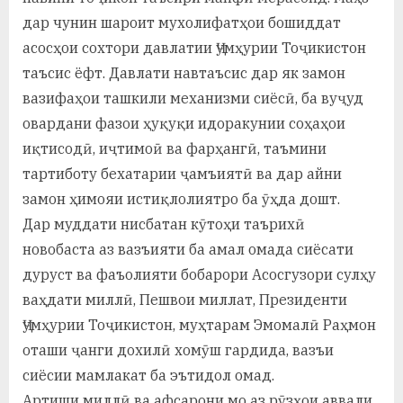
дар чунин шароит мухолифатҳои бошиддат
асосҳои сохтори давлатии Ҷумҳурии Тоҷикистон
таъсис ёфт. Давлати навтаъсис дар як замон
вазифаҳои ташкили механизми сиёсӣ, ба вуҷуд
овардани фазои ҳуқуқи идоракунии соҳаҳои
иқтисодӣ, иҷтимоӣ ва фарҳангӣ, таъмини
тартиботу бехатарии ҷамъиятӣ ва дар айни
замон ҳимояи истиқлолиятро ба ӯҳда дошт.
Дар муддати нисбатан кӯтоҳи таърихӣ
новобаста аз вазъияти ба амал омада сиёсати
дуруст ва фаъолияти бобарори Асосгузори сулҳу
ваҳдати миллӣ, Пешвои миллат, Президенти
Ҷумҳурии Тоҷикистон, муҳтарам Эмомалӣ Раҳмон
оташи ҷанги дохилӣ хомӯш гардида, вазъи
сиёсии мамлакат ба эътидол омад.
Артиши миллӣ ва афсарони мо аз рӯзҳои аввали