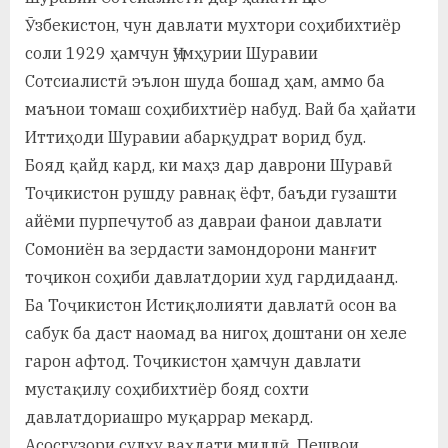
Ӯзбекистон, чун давлати мухтори соҳибихтиёр
соли 1929 ҳамчун Ҷумҳурии Шуравии
Сотсиалистӣ эълон шуда бошад ҳам, аммо ба
маънои томаш соҳибихтиёр набуд. Вай ба ҳайати
Иттиҳоди Шуравии абарқудрат ворид буд.
Бояд қайд кард, ки маҳз дар даврони Шуравӣ
Тоҷикистон рушду равнақ ёфт, баъди гузашти
айёми пурпечутоб аз давраи фанои давлати
Сомониён ва зердасти замондорони манғит
тоҷикон соҳиби давлатдории худ гардидаанд.
Ба Тоҷикистон Истиқлолияти давлатӣ осон ва
сабук ба даст наомад ва нигоҳ доштани он хеле
гарон афтод. Тоҷикистон ҳамчун давлати
мустақилу соҳибихтиёр бояд сохти
давлатдориашро муқаррар мекард.
Асосгузори сулҳу ваҳдати миллӣ, Пешвои