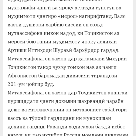
мухталифи ҷангӣ ва яроқу аслиҳаи гуногун ва
муҳиммоти ҷангиро «мерос» нагирифтанд. Вале,
вазъи душвори ҳарбию сиёсии он солҳо
мутаассифона имкон надод, ки Тоҷикистон аз
мероси бою ғании муҳиммоту яроқу аслиҳаи
Артиши Иттиҳоди Шуравӣ бархӯрдор гардад.
Мутаассифона, он замон дар қаламрави Ҷумҳурии
Тоҷикистон танҳо ҷузъу томҳои нав аз ҷанги
Афғонистон баромадаи дивизияи тирандози
201-ум ҷойгир буд.
Мутаассифона, он замон дар Тоҷикистон алангаи
пуршиддати ҷанги дохилии шаҳрвандӣ ҷараён
дошт ва милликунонии он метавонист сабабгори
васеъ ва тӯлонӣ гардидани ин муноқишаи
дохилӣ гардад. Раванди ҳодисаҳои баъдӣ исбот
намуд, ки дар ихтиёри Россия мондани дивизияи