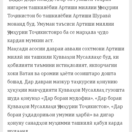
нигарем ташкилёбии Артиши миллии Ҷумҳурии
Тоҷикистон бо ташкилёбии Артиши Шуравӣ
монанд буд. Умуман таъсиси Артиши миллии
Ҷумҳурии Тоҷикистонро ба се марҳала ҷудо
кардан мумкин аст.
Мақсади асосии давраи аввали сохтмони Артиши
миллӣ ин ташкили Қувваҳои Мусаллаҳе буд, ки
қобилияти таъмини истиқлолият, якпорчагии
хоки Ватан ва оромии ҳаёти осоиштаро дошта
бошад. Дар давраи мазкур таҳкурсии қонунию
ҳуқуқии мавҷудияти Қувваҳои Мусаллаҳ гузошта
шуда қонунҳо «Дар бораи мудофиа», «Дар бораи
Қувваҳои Мусаллаҳи Ҷумҳурии Тоҷикистон», «Дар
бораи ӯҳдадорињои умумии ҳарбӣ» ва дигар
қонуну санадҳои муҳимми ташкилӣ қабул карда
шудаанд.