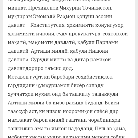
миллат, Президенти Ҷумҳурии Тоҷикистон,
муҳтарам Эмомалӣ Раҳмон қонуни асосии
давлат – Конститутсия, ҳокимияти қонунгузор,
ҳокимияти иҷроия, суду прокуратура, сохторҳои
маҳалӣ, мақомоти давлатӣ, қабули Парчами
давлатӣ, Артиши миллӣ, қабули Нишони
давлатӣ, Суруди миллӣ ва дигар рамзҳои
давлатдориро таъсис дод.
Метавон гуфт, ки баробари соҳибистиқлол
гардидани ҷумҳуриамон бисёр санаду
ҳуҷҷатҳои муҳим оид ба ташкилу ташаккули
Артиши миллӣ ба имзо расида буданд. Боиси
таассуф аст, ки низою нооромиҳои сиёсӣ дар
мамлакат барои амалӣ гаштани чорабиниҳои
ташкилию амалӣ имкон надоданд. Пеш аз ҳама,
мебоист ҳиссаи худро аз тақсими мероси собиқ