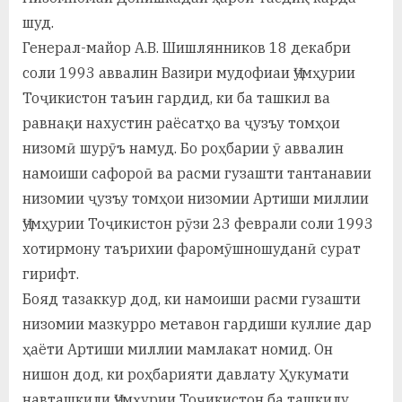
шуд.
Генерал-майор А.В. Шишлянников 18 декабри
соли 1993 аввалин Вазири мудофиаи Ҷумҳурии
Тоҷикистон таъин гардид, ки ба ташкил ва
равнақи нахустин раёсатҳо ва ҷузъу томҳои
низомӣ шурӯъ намуд. Бо роҳбарии ӯ аввалин
намоиши сафороӣ ва расми гузашти тантанавии
низомии ҷузъу томҳои низомии Артиши миллии
Ҷумҳурии Тоҷикистон рӯзи 23 феврали соли 1993
хотирмону таърихии фаромӯшношуданӣ сурат
гирифт.
Бояд тазаккур дод, ки намоиши расми гузашти
низомии мазкурро метавон гардиши куллие дар
ҳаёти Артиши миллии мамлакат номид. Он
нишон дод, ки роҳбарияти давлату Ҳукумати
навташкили Ҷумҳурии Тоҷикистон ба ташкилу