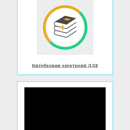
Китобхонаи электронӣ ДДБ