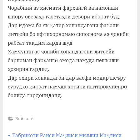
у
Чорабини аз қисмати фарҳангӣ ва намоиши
с
шиору овезаҳо газетаҳои деворӣ иборат буд.
р
Дар идома ба як қатор хонандагони фаъоли
литсейи бо ифтихорномаю сипоснома аз ҷониби
а
раёсат тақдим карда шуд.
в
Ҳамчунин аз ҷониби хонандагони литсейи
барномаи фарҳангӣ омода намуда пешкаши
ҳозирин гардид.
Дар охири хонандагон дар васфи модар шеъру
сурудҳо қироат намуда хотири иштирокчиёнро
болида гардониданд.
Бойгонӣ
Навигация
P
Табрикоти Раиси Маҷлиси миллии Маҷлиси