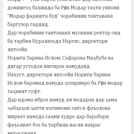
а
донишгоҳ бахшида ба Рӯзи Модар таҳти унвони
“Модар фаришта буд” чорабинии тантанавӣ
н
баргузор гардид.
о
Дар чорабинии тантанавӣ муовини ректор оид
м
ба тарбия Нурализода Наргис, директори
литсейи
и
Нориён Зарина Ислом, Сафарова Маҳбуба ва
Н
дигар устодон иштирок намуданд.
о
Нахуст, директори литсейи Нориён Зарина
с
Ислом баромад намуда ҳозиринро ба Рӯзи модар
таҳният гуфт.
и
Дар идома иброз намуд, ки модарон дар ҳама
р
ҷабҳаҳои ҳаёти иҷтимоию сиёсӣ фаъолона
и
ширкат намуда саҳми худро дар баробари
фаъолият боз ба тарбияи насли наврас
Х
мерасонанд.