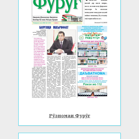
Рӯзномаи Фурӯғ