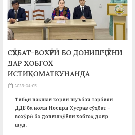
а
н
о
м
СӮҲБАТ-ВОХӮРӢ БО ДОНИШҶӮЁНИ
и
ДАР ХОБГОҲ
Н
ИСТИҚОМАТКУНАНДА
о
с
Posted
2025-04-05
By
on
saidov
и
Тибқи нақшаи кории шуъбаи тарбияи
р
ДДБ ба номи Носири Хусрав сӯҳбат –
и
вохӯрӣ бо донишҷӯёни хобгоҳ доир
шуд.
Х