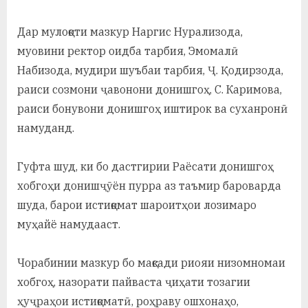
у
с
Дар мулоқоти мазкур Наргис Нурализода,
муовини ректор оидба тарбия, Эмомалӣ
р
Набизода, мудири шуъбаи тарбия, Ҷ. Қодирзода,
а
раиси созмони ҷавонони донишгоҳ, С. Каримова,
в
раиси бонувони донишгоҳ иштирок ва суханронӣ
намуданд.
Гуфта шуд, ки бо дастгирии Раёсати донишгоҳ
хобгоҳи донишҷӯён пурра аз таъмир бароварда
шуда, барои истиқомат шароитҳои лозимаро
муҳайё намудааст.
Чорабинии мазкур бо мақсади риояи низомномаи
хобгоҳ, назорати пайваста ҷиҳати тозагии
ҳуҷраҳои истиқоматӣ, роҳраву ошхонаҳо,