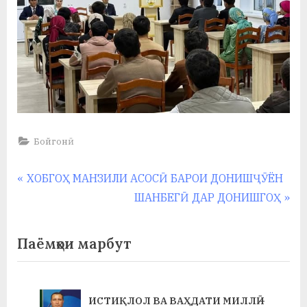
Бойгонӣ
Навигация
P
ХОБГОҲ МАНЗИЛИ АСОСӢ БАРОИ ДОНИШҶӮЁН
r
N
ШАНБЕГӢ ДАР ДОНИШГОҲ
по
e
e
записям
v
x
Паёмҳои марбут
i
t
o
P
u
o
ИСТИҚЛОЛ ВА ВАҲДАТИ МИЛЛӢ –