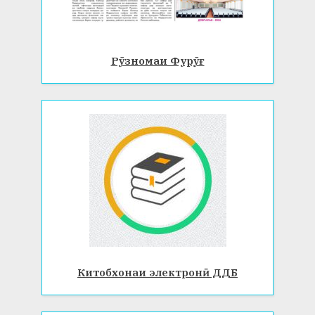
Рӯзномаи Фурӯғ
Китобхонаи электронӣ ДДБ