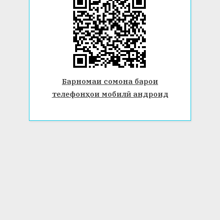
Барномаи сомона барои
телефонҳои мобилӣ андроид
© 2026 Донишгоҳи давлатии Бохтар ба номи Носири Хусрав.
Ҳамаи ҳуқуқ маҳфуз аст. www.btsu.tj