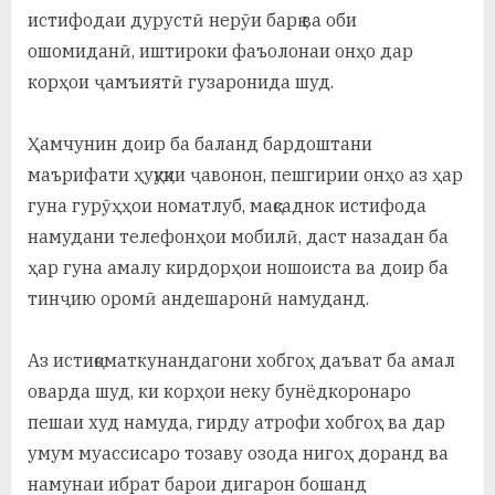
истифодаи дурустӣ нерӯи барқ ва оби
ошомиданӣ, иштироки фаъолонаи онҳо дар
корҳои ҷамъиятӣ гузаронида шуд.
Ҳамчунин доир ба баланд бардоштани
маърифати ҳуқуқии ҷавонон, пешгирии онҳо аз ҳар
гуна гурӯҳҳои номатлуб, мақсаднок истифода
намудани телефонҳои мобилӣ, даст назадан ба
ҳар гуна амалу кирдорҳои ношоиста ва доир ба
тинҷию оромӣ андешаронӣ намуданд.
Аз истиқоматкунандагони хобгоҳ даъват ба амал
оварда шуд, ки корҳои неку бунёдкоронаро
пешаи худ намуда, гирду атрофи хобгоҳ ва дар
умум муассисаро тозаву озода нигоҳ доранд ва
намунаи ибрат барои дигарон бошанд