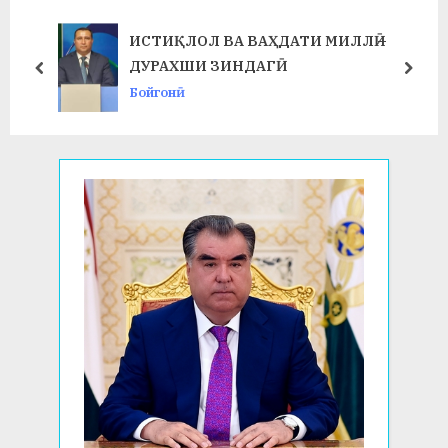
o
t
s
:
ИСТИҚЛОЛ ВА ВАҲДАТИ МИЛЛӢ –
t
ДУРАХШИ ЗИНДАГӢ
prev
next
:
Бойгонӣ