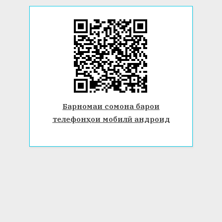
Барномаи сомона барои
телефонҳои мобилӣ андроид
© 2026 Донишгоҳи давлатии Бохтар ба номи Носири Хусрав.