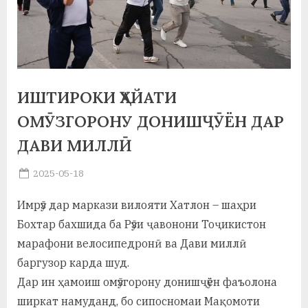
а
н
о
м
ИШТИРОКИ ҲАЙАТИ
и
ОМӮЗГОРОНУ ДОНИШҶӮЁН ДАР
Н
ДАВИ МИЛЛӢ
о
Posted
2025-05-18
By
on
saidov
с
Имрӯз дар маркази вилояти Хатлон – шаҳри
и
Бохтар бахшида ба Рӯзи ҷавонони Тоҷикистон
р
марафони велосипедронӣ ва Дави миллӣ
баргузор карда шуд.
и
Дар ин ҳамоиш омӯзгорону донишҷӯён фаъолона
Х
ширкат намуданд, бо сипосномаи Мақомоти