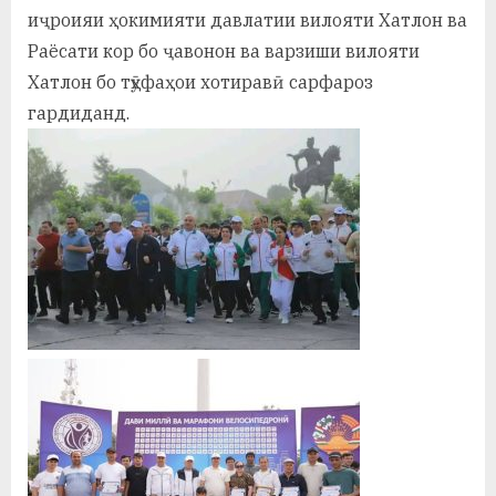
у
иҷроияи ҳокимияти давлатии вилояти Хатлон ва
с
Раёсати кор бо ҷавонон ва варзиши вилояти
Хатлон бо тӯҳфаҳои хотиравӣ сарфароз
р
гардиданд.
а
в