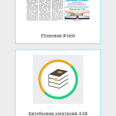
Рӯзномаи Фурӯғ
Китобхонаи электронӣ ДДБ