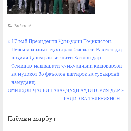
Бойгонӣ
Навигация
P
17 май Президенти Ҷумҳурии Тоҷикистон,
r
Пешвои миллат муҳтарам Эмомалӣ Раҳмон дар
по
e
ноҳияи Данғараи вилояти Хатлон дар
записям
v
Семинар-машварати ҷумҳуриявии кишоварзон
i
ва мулоқот бо фаъолон иштирок ва суханронӣ
o
намуданд.
N
u
ОМИЛҲОИ ҶАЛБИ ТАВАҶҶУҲИ АУДИТОРИЯ ДАР
e
s
РАДИО ВА ТЕЛЕВИЗИОН
x
P
t
o
Паёмҳои марбут
P
s