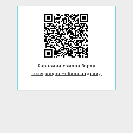
Барномаи сомона барои
телефонҳои мобилӣ андроид
© 2026 Донишгоҳи давлатии Бохтар ба номи Носири Хусрав.