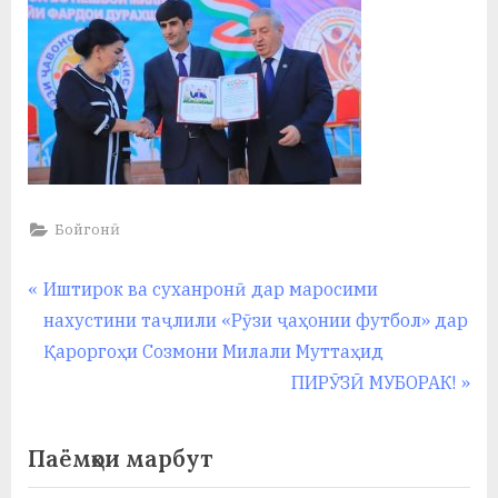
Бойгонӣ
Навигация
P
Иштирок ва суханронӣ дар маросими
r
нахустини таҷлили «Рӯзи ҷаҳонии футбол» дар
по
e
Қароргоҳи Созмони Милали Муттаҳид
записям
v
N
ПИРӮЗӢ МУБОРАК!
i
e
o
x
Паёмҳои марбут
u
t