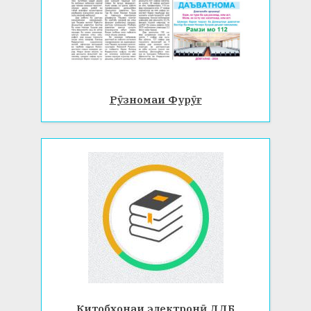
Рӯзномаи Фурӯғ
Китобхонаи электронӣ ДДБ