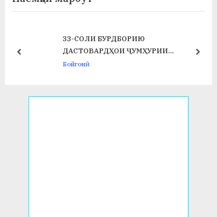
s
s
P
t
o
:
33-СОЛИ БУРДБОРИЮ
s
ДАСТОВАРДҲОИ ҶУМҲУРИИ
prev
next
t
ТОҶИКИСТОН
Бойгонӣ
: