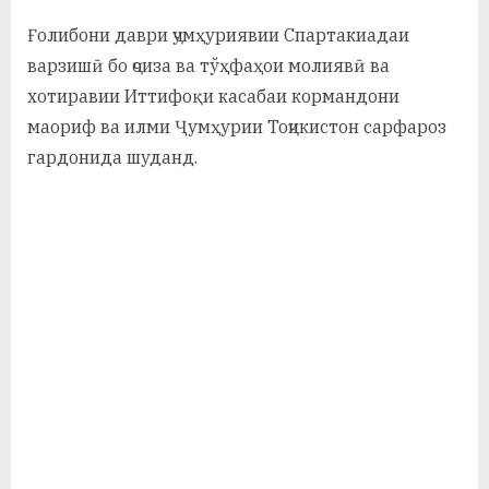
Ғолибони даври ҷумҳуриявии Спартакиадаи
варзишӣ бо ҷоиза ва тўҳфаҳои молиявӣ ва
хотиравии Иттифоқи касабаи кормандони
маориф ва илми Ҷумҳурии Тоҷикистон сарфароз
гардонида шуданд.