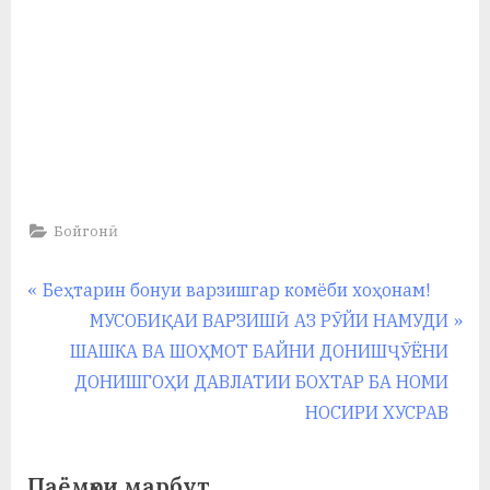
Бойгонӣ
Навигация
P
Беҳтарин бонуи варзишгар комёби хоҳонам!
r
N
МУСОБИҚАИ ВАРЗИШӢ АЗ РӮЙИ НАМУДИ
по
e
e
ШАШКА ВА ШОҲМОТ БАЙНИ ДОНИШҶӮЁНИ
записям
v
x
ДОНИШГОҲИ ДАВЛАТИИ БОХТАР БА НОМИ
i
t
НОСИРИ ХУСРАВ
o
P
u
o
Паёмҳои марбут