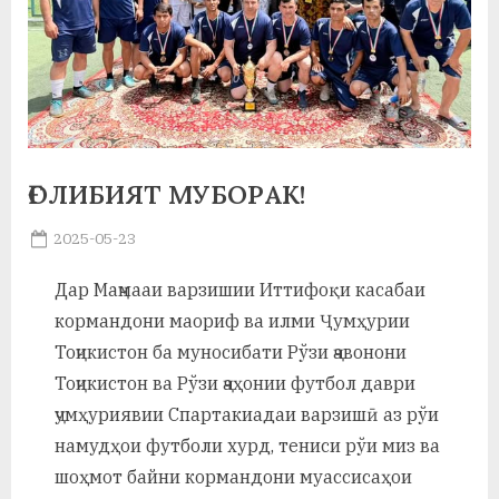
а
н
о
м
ҒОЛИБИЯТ МУБОРАК!
и
Н
Posted
2025-05-23
By
on
saidov
о
Дар Маҷмааи варзишии Иттифоқи касабаи
с
кормандони маориф ва илми Ҷумҳурии
и
Тоҷикистон ба муносибати Рўзи ҷавонони
Тоҷикистон ва Рўзи ҷаҳонии футбол даври
р
ҷумҳуриявии Спартакиадаи варзишӣ аз рўи
и
намудҳои футболи хурд, тениси рўи миз ва
Х
шоҳмот байни кормандони муассисаҳои