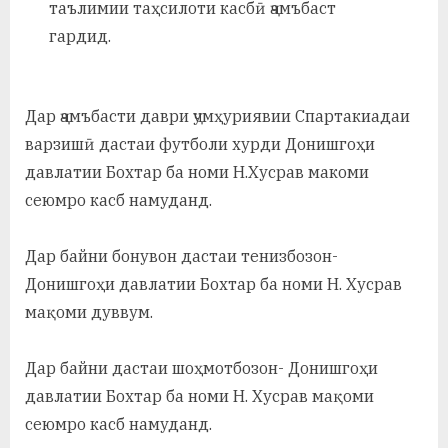
таълимии таҳсилоти касбӣ ҷамъбаст
у
гардид.
с
р
Дар ҷамъбасти даври ҷумҳуриявии Спартакиадаи
а
варзишӣ дастаи футболи хурди Донишгоҳи
в
давлатии Бохтар ба номи Н.Хусрав макоми
сеюмро касб намуданд.
Дар байни бонувон дастаи тенизбозон-
Донишгоҳи давлатии Бохтар ба номи Н. Хусрав
мақоми дуввум.
Дар байни дастаи шоҳмотбозон- Донишгоҳи
давлатии Бохтар ба номи Н. Хусрав мақоми
сеюмро касб намуданд.