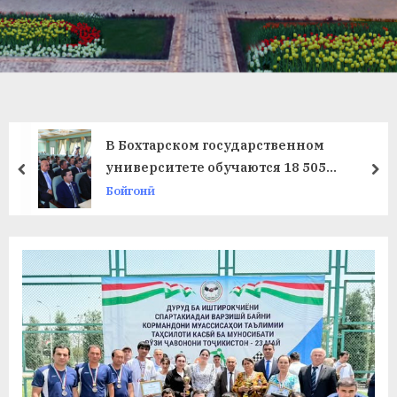
в
л
а
т
и
В Бохтарском государственном
и
университете обучаются 18 505
prev
ne
студентов
Бойгонӣ
Б
о
х
т
а
р
б