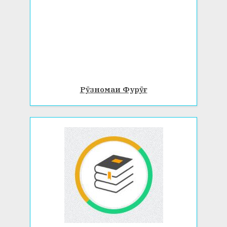
Рӯзномаи Фурӯғ