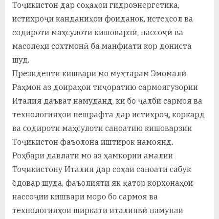
Тоҷикистон дар соҳаҳои гидроэнергетика,
истихроҷи канданиҳои фоиданок, истеҳсол ва
содироти маҳсулоти кишоварзӣ, нассоҷӣ ва
масолеҳи сохтмонӣ ба манфиати кор дониста
шуд.
Президенти кишвари мо муҳтарам Эмомалӣ
Раҳмон аз доираҳои тиҷоратию сармоягузории
Италия даъват намуданд, ки бо ҷалби сармоя ва
технологияҳои пешрафта дар истихроҷ, коркард
ва содироти маҳсулоти саноатию кишоварзии
Тоҷикистон фаъолона иштирок намоянд.
Роҳбари давлати мо аз ҳамкории амалии
Тоҷикистону Италия дар соҳаи саноати сабук
ёдовар шуда, фаъолияти як қатор корхонаҳои
нассоҷии кишвари моро бо сармоя ва
технологияҳои ширкати италиявӣ намунаи