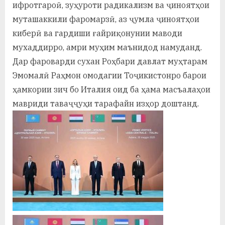
ифротгароӣ, зуҳуроти радикализм ва ҷиноятҳои
муташаккили фаромарзӣ, аз ҷумла ҷиноятҳои
киберӣ ва гардиши ғайриқонунии маводи
мухаддирро, амри муҳим маънидод намуданд.
Дар фароварди сухан Роҳбари давлат муҳтарам
Эмомалӣ Раҳмон омодагии Тоҷикистонро барои
ҳамкории зич бо Италия оид ба ҳама масъалаҳои
мавриди таваҷҷуҳи тарафайн изҳор доштанд.