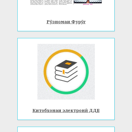
Рӯзномаи Фурӯғ
Китобхонаи электронӣ ДДБ