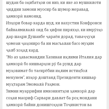
шудан ба оқибатҳои он низ, ки яке аз мушкилоти
ҷиддии замони муосир ба шумор меравад,
ҳамкорӣ намоянд.
Изҳори бовар карда шуд, ки нахустин Конфронси
байналмилалӣ оид ба ҳифзи пиряхҳо, ки имрӯзҳо
дар шаҳри Душанбе ҷараён дорад, таваҷҷуҳи
ҷомеаи ҷаҳониро ба ин масъалаи басо муҳим
ҷалб хоҳад кард.
“Мо аз ҳавасмандии Хазинаи иқлими Италия дар
ҳамкорӣ бо кишварҳои рӯ ба рушд дар
муқовимат бо тағирёбии иқлим истиқбол
мекунем”, изҳор доштанд Президенти кишвар
муҳтарам Эмомалӣ Раҳмон.
Зимни муаррифии имкониятҳои ҳамкорӣ дар
соҳаи маориф Сарвари давлат ба роҳ мондани
ҳамкорӣ байни донишгоҳҳои Тоҷикистон ва