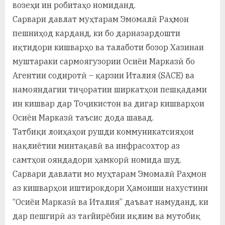
возеҳи ин робитаҳо номиданд.
Сарвари давлат муҳтарам Эмомалӣ Раҳмон
пешниҳод карданд, ки бо дарназардошти
иқтидори кишварҳо ва талаботи бозор Хазинаи
муштараки сармоягузории Осиёи Марказӣ бо
Агентии содиротӣ – қарзии Италия (SACE) ва
намояндагии тиҷоратии ширкатҳои пешқадами
ин кишвар дар Тоҷикистон ва дигар кишварҳои
Осиёи Марказӣ таъсис дода шавад.
Татбиқи лоиҳаҳои рушди коммуникатсияҳои
нақлиётии минтақавӣ ва инфрасохтор аз
самтҳои ояндадори ҳамкорӣ номида шуд.
Сарвари давлати мо муҳтарам Эмомалӣ Раҳмон
аз кишварҳои иштирокдори Ҳамоиши нахустини
“Осиёи Марказӣ ва Италия” даъват намуданд, ки
дар пешгирӣ аз тағйирёбии иқлим ва мутобиқ