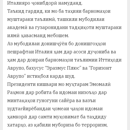
Италияро ҷонибдорӣ намуданд.
Таъкид гардид, ки мо ба таҳияи барномаҳои
муштараки таълимӣ, ташкили мубодилаи
академӣ ва гузаронидани тадқиқоти муштараки
илмӣ ҳавасманд мебошем.
Аз мубодилаи донишҷӯён бо донишгоҳҳои
пешрафтаи Италия ҳам дар асоси дуҷониба ва
ҳам дар доираи барномаҳои таълимии Иттиҳоди
Аврупо, бахусус “Эразмус Плюс” ва “Горизонт
Аврупо” истиқбол карда шуд.
Президенти кишвари мо муҳтарам Эмомалӣ
Раҳмон дар робита ба идомаи низоъҳо дар
минтақаҳои гуногуни сайёра ва вазъи
зудтағйирёбандаи ҷомеаи ҷаҳон идомаи
ҳамкорӣ дар самти муқовимат ба таҳдиду
хатарҳо, аз қабили мубориза бо терроризм,