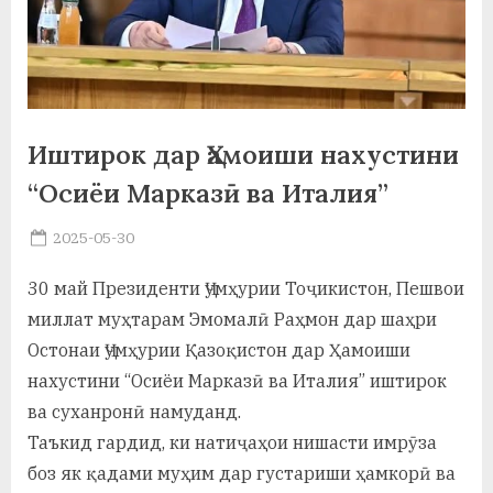
а
н
о
м
Иштирок дар Ҳамоиши нахустини
и
“Осиёи Марказӣ ва Италия”
Н
Posted
2025-05-30
By
on
saidov
о
30 май Президенти Ҷумҳурии Тоҷикистон, Пешвои
с
миллат муҳтарам Эмомалӣ Раҳмон дар шаҳри
и
Остонаи Ҷумҳурии Қазоқистон дар Ҳамоиши
нахустини “Осиёи Марказӣ ва Италия” иштирок
р
ва суханронӣ намуданд.
и
Таъкид гардид, ки натиҷаҳои нишасти имрӯза
Х
боз як қадами муҳим дар густариши ҳамкорӣ ва