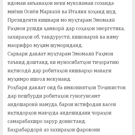
у
идомаи анъанаҳои неки муколамаи созанда
миёни Осиёи Марказӣ ва Италия хоҳанд шуд.
с
Президенти кишвари мо муҳтарам Эмомалӣ
р
Раҳмон рушди ҳамкорӣ дар соҳаҳои энергетика,
а
захираҳои об, тандурустӣ, кишоварзӣ ва илму
маорифро муҳим шумориданд.
в
Сарвари давлат муҳтарам Эмомалӣ Раҳмон
таъкид доштанд, ки муносибатҳои тиҷоратию
иқтисодӣ дар робитаҳои кишварҳо мавқеи
муҳимро ишғол мекунанд.
Роҳбари давлат оид ба имкониятҳои Тоҷикистон
дар пешбурди робитаҳои гуногунсамт
андешаронӣ намуда, барои истифодаи васеи
иқтидорҳои мавҷуда андешидани чораҳои
самарабахшро зарур донистанд.
Баҳрабардорӣ аз захираҳои фаровони