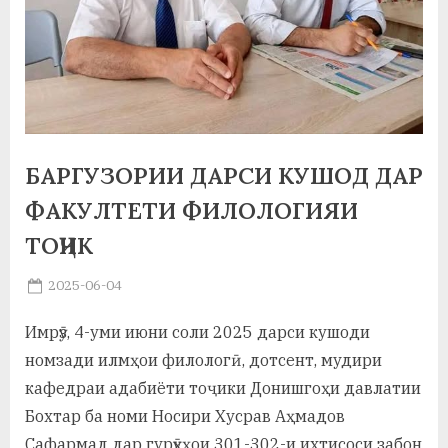
а
н
о
м
и
БАРГУЗОРИИ ДАРСИ КУШОД ДАР
Н
ФАКУЛТЕТИ ФИЛОЛОГИЯИ
ТОҶИК
о
с
Posted
2025-06-04
By
on
saidov
и
Имрӯз, 4-уми июни соли 2025 дарси кушоди
р
номзади илмҳои филологӣ, дотсент, мудири
и
кафедраи адабиёти тоҷики Донишгоҳи давлатии
Бохтар ба номи Носири Хусрав Аҳмадов
Х
Сафармад дар гурӯҳҳои 301-302-и ихтисоси забон