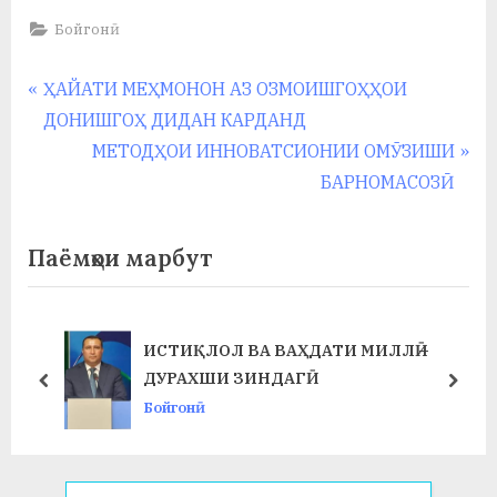
Бойгонӣ
Навигация
P
ҲАЙАТИ МЕҲМОНОН АЗ ОЗМОИШГОҲҲОИ
r
ДОНИШГОҲ ДИДАН КАРДАНД
по
e
N
МЕТОДҲОИ ИННОВАТСИОНИИ ОМӮЗИШИ
записям
v
e
БАРНОМАСОЗӢ
i
x
o
t
Паёмҳои марбут
u
P
s
o
P
s
ИСТИҚЛОЛ ВА ВАҲДАТИ МИЛЛӢ –
o
t
ДУРАХШИ ЗИНДАГӢ
prev
next
s
:
Бойгонӣ
t
: