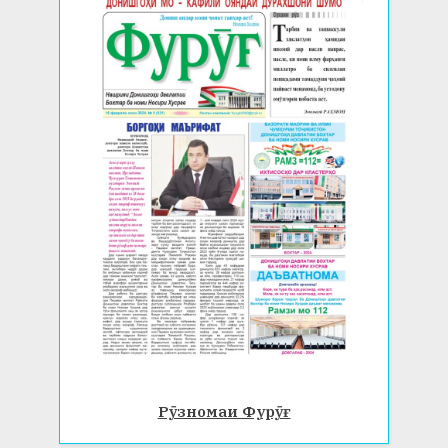
Рӯзномаи Фурӯғ