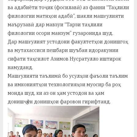
у
ва адабиёти тоҷик (фосилавӣ) аз фанни “Таҳлили
с
филологии матнҳои адабӣ”, шакли машғулияти
маърузавӣ дар мавзуи “Тарзи таҳлили
р
филологии осори манзум” гузаронида шуд.
а
Дар машғулият устодони факултетҳои донишгоҳ
в
ва мутахассиси пешбари шуъбаи идоракунии
сифати таҳсилот Азимов Нусратулло иштирок
намуданд.
Машғулияти таълимӣ бо усулҳои фаъоли таълим
ва имкониятҳои технологияҳои муосир ба роҳ
монда шуд, ки аз он ҳам устодон ва ҳам
донишҷӯён донишҳои фаровон гирифтанд.