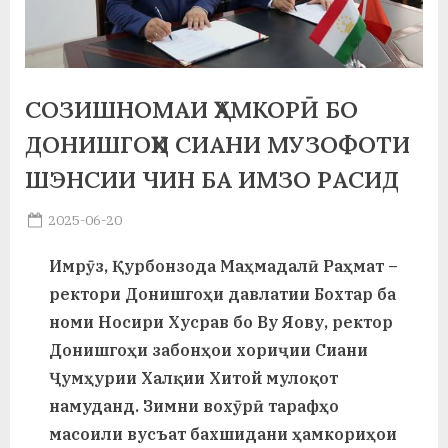
а
н
о
СОЗИШНОМАИ ҲАМКОРӢ БО
м
ДОНИШГОҲИ СИАНИ МУЗОФОТИ
и
ШЭНСИИ ЧИН БА ИМЗО РАСИД
Н
Posted
2025-06-20
о
By
on
saidov
Имрӯз, Қурбонзода Маҳмадалӣ Раҳмат –
с
ректори Донишгоҳи давлатии Бохтар ба
и
номи Носири Хусрав бо Ву Яову, ректор
р
Донишгоҳи забонҳои хориҷии Сиани
Ҷумҳурии Халқии Хитой мулоқот
и
намуданд. Зимни вохӯрӣ тарафҳо
Х
масоили вусъат бахшидани ҳамкориҳои