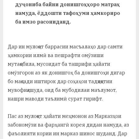
у
дуҷониба байни донишгоҳҳоро матраҳ
намуда, ёддошти тафоҳуми ҳамкориро
с
ба имзо расониданд.
р
а
Дар ин мулоқот баррасии масъалаҳо дар самти
в
ҳамкории илмӣ ва пешрафти омӯзиши
мутақобила, мусоидат ба ташрифи ҳайати
омӯзгорон аз як донишгоҳ ба донишгоҳи дигар
бо мақсади иштирок дар соҳаҳои тадқиқотии
мувофиқашуда, оид ба мубодилаи маълумот,
нашри маводи таълимӣ сурат гирифт.
Пас аз мулоқот ҳайати меҳмонон аз Марказҳои
забономӯзи ва фарҳангӣ корея дидан намуда, аз
фаъолияти кории ин марказ шинос шуданд. Дар