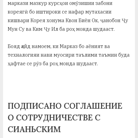
маркази мазкур курсҳои омӯзишии забони
кореягӣ бо иштироки се нафар мутахасии
кишвари Корея хонума Квон Биён Ок, ҷанобон Ҷу
Мун Су ва Ким Ҷу Ил ба роҳ монда шудааст.
Бояд қайд намоем, ки Марказ бо аёният ва
техналогияи нави муосири таълими таъмин буда
ҳафтае се рӯз ба роҳ монда шудааст.
ПОДПИСАНО СОГЛАШЕНИЕ
О СОТРУДНИЧЕСТВЕ С
СИАНЬСКИМ