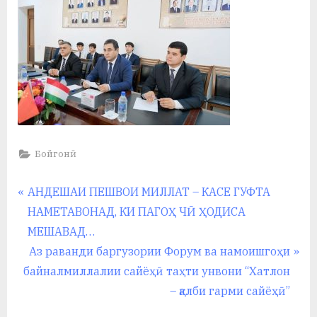
Бойгонӣ
Навигация
P
АНДЕШАИ ПЕШВОИ МИЛЛАТ – КАСЕ ГУФТА
r
НАМЕТАВОНАД, КИ ПАГОҲ ЧӢ ҲОДИСА
по
e
МЕШАВАД…
записям
v
N
Аз раванди баргузории Форум ва намоишгоҳи
i
e
байналмиллалии сайёҳӣ таҳти унвони “Хатлон
o
x
– қалби гарми сайёҳӣ”
u
t