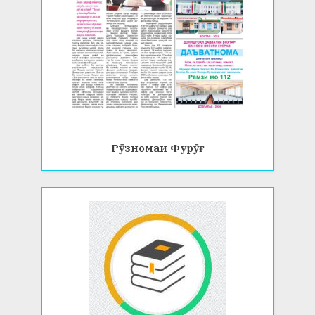
Рӯзномаи Фурӯғ