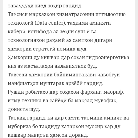
таваҷҷуҳи зиёд зоҳир гардид.
Таъсиси марказҳои хизматрасонии иттилоотию
технологӣ (Data center), таҳкими амнияти
киберӣ, истифода аз зеҳни сунъӣ ва
технологияҳои рақамӣ аз самтҳои дигари
ҳамкории стратегӣ номида шуд.
Ҳамкории ду кишвар дар соҳаи гидроэнергетика
низ аз масъалаҳои авлавиятнок буд.
Тавсеаи ҳамкории байниминтақавӣ ҷавобгӯи
манфиатҳои муштарак арзёбӣ гардид.
Рушди робитаҳо дар соҳаҳои фарҳанг, маориф,
илму техника ва сайёҳӣ ба мақсад мувофиқ
дониста шуд.
Таъкид гардид, ки дар самти таъмини амният ва
мубориза бо таҳдиду хатарҳои муосир ҳар ду
кишвар мавқеъи ҳамсон доранд.