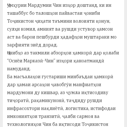
Ҷумҳурии Мардумии Чин изҳор доштанд, ки ин
ташаббус бо талошҳои пайвастаи ҷониби
Тоҷикистон ҷиҳати таъмини волоияти қонун,
сулҳи комил, амният ва рушди устувор ҳамсон
аст ва барои пешбурди ҳадафҳои муштараки мо
зарфияти зиёд дорад.
Ҷонибҳо аз такмили абзорҳои ҳамкорӣ дар қолаби
“Осиёи Марказӣ-Чин” изҳори қаноатмандӣ
намуданд.
Ба масъалаҳои густариши минбаъдаи ҳамкорӣ
дар ҳамаи арсаҳои ҷавобгӯи манфиатҳои
мардумони ду кишвар, аз ҷумла иқтисодиву
тиҷоратӣ, рақамикунонӣ, таҷдиду рушди
инфрасохтори нақлиётӣ, логистика, истифодаи
имкониятҳои транзитӣ, ҷалби сармоя ва
технологияҳои Чин ба иқтисоди Тоҷикистон