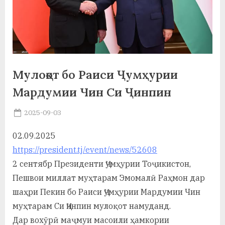
а
н
о
м
Мулоқот бо Раиси Ҷумҳурии
и
Мардумии Чин Си Ҷинпин
Н
Posted
2025-09-03
о
By
on
saidov
02.09.2025
с
https://president.tj/event/news/52608
и
2 сентябр Президенти Ҷумҳурии Тоҷикистон,
р
Пешвои миллат муҳтарам Эмомалӣ Раҳмон дар
шаҳри Пекин бо Раиси Ҷумҳурии Мардумии Чин
и
муҳтарам Си Ҷинпин мулоқот намуданд.
Х
Дар вохӯрӣ маҷмуи масоили ҳамкории