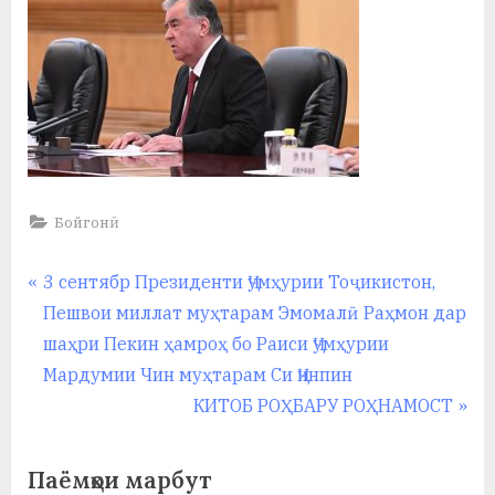
Бойгонӣ
Навигация
P
3 сентябр Президенти Ҷумҳурии Тоҷикистон,
r
Пешвои миллат муҳтарам Эмомалӣ Раҳмон дар
по
e
шаҳри Пекин ҳамроҳ бо Раиси Ҷумҳурии
записям
v
Мардумии Чин муҳтарам Си Ҷинпин
i
N
КИТОБ РОҲБАРУ РОҲНАМОСТ
o
e
u
x
Паёмҳои марбут