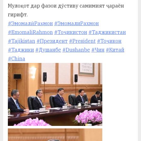
Мулоқот дар фазои дӯстиву самимият ҷараён
гирифт.
#ЭмомалӣРаҳмон
#ЭмомалиРахмон
#EmomaliRahmon
#Тоҷикистон
#Таджикистан
#Tajikistan
#Президент
#President
#Тоҷикон
#Таджики
#Душанбе
#Dushanbe
#Чин
#Китай
#China