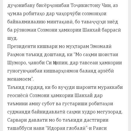
у
дуҷонибаву бисёрҷонибаи Тоҷикистону Чин, аз
с
ҷумла робитаҳо дар чаҳорчӯби созмонҳои
байналмилалию минтақавӣ, бо таваҷҷуҳи зиёд
р
ба рӯзномаи Созмони ҳамкории Шанхай баррасӣ
а
шуд.
в
Президенти кишвари мо муҳтарам Эмомалӣ
Раҳмон таъкид доштанд, ки “Мо саҳми шоистаи
Шуморо, ҷаноби Си Ҷинпин, дар тавсеаи ҳамкории
гуногунҷанбаи кишварҳоямон баланд арзёбӣ
менамоем”.
Таъкид гардид, ки бо вуҷуди шароити мураккаби
геосиёсӣ Созмони ҳамкории Шанхай дар
таъмини амну субот ва густариши робитаҳои
судманди байнидавлатӣ саҳми худро мегузорад.
Сарвари давлати мо бо таъкиди дастгирии
ташаббуси нави “Идораи глобалӣ”-и Раиси