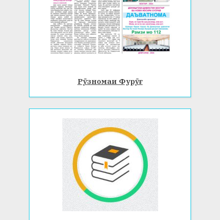
Рӯзномаи Фурӯғ