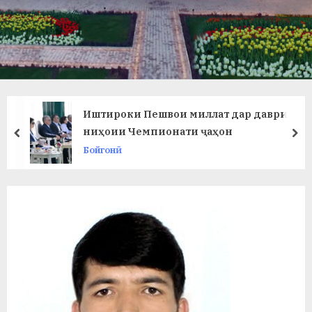
в
л
а
т
и
Иштироки Пешвои миллат дар даври
и
ниҳоии Чемпионати ҷаҳон
prev
ne
Бойгонӣ
Б
о
х
т
а
р
б