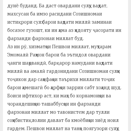
дунё буданд. Ба даст овардани сулҳу ваҳдат,
махсусан ба имзо расидани Созишномаи
истиқрори сулҳ барои ваҳдати миллӣ заминаи
босазое гузошт, ки ин ҳама аз ҳидояту ҷасорати ин
фарзанди фарзонаи миллат буд.
Аз ин рӯ, хизматҳои Пешвои миллат, муҳтарам
Эмомалӣ Раҳмон барои ба эътидол овардани
ҷанги шаҳрвандӣ, барқарор намудани ваҳдати
миллӣ ва амалӣ гардонидани Созишномаи сулҳи
тоҷикон дар саҳифаҳои таърихи миллати тоҷик
барои ҳамешагӣ бо ҳарфҳои заррин сабт хоҳанд шуд.
Боиси ифтихор аст, ки маҳз бо корнамоиҳои ва
чорандешиҳою ташаббусҳои ин фарзанди
фарзонаи миллат мо тавонистем дар тулли
соҳибистиқлолии давлат ба кмоёбиҳои зиёд ноил
гардем. Пешвои миллат на танҳо поягузори сулҳу