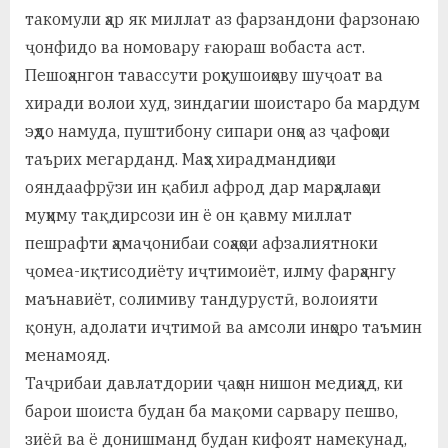
у
такомули ҳар як миллат аз фарзандони фарзонаю
с
ҷонфидо ва номовару ғаюраш вобаста аст.
Пешоҳангон тавассути роҳкушоиҳову шуҷоат ва
р
хиради волои худ, зиндагии шоистаро ба мардум
а
эҳдо намуда, пуштибону сипари онҳо аз ҷафоҳои
в
таърих мегарданд. Маҳз хирадмандиҳои
ояндаафрӯзи ин қабил афрод дар марҳалаҳои
муҳиму тақдирсози ин ё он қавму миллат
пешрафти ҳамаҷонибаи соҳаҳои афзалиятноки
ҷомеа-иқтисодиёту иҷтимоиёт, илму фарҳангу
маънавиёт, солимиву тандурустӣ, волоияти
қонун, адолати иҷтимоӣ ва амсоли инҳоро таъмин
менамояд.
Таҷрибаи давлатдории ҷаҳон нишон медиҳад, ки
барои шоиста будан ба мақоми сарвару пешво,
зиёӣ ва ё донишманд будан кифоят намекунад,