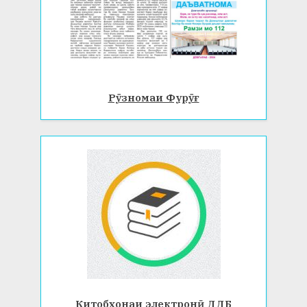
Рӯзномаи Фурӯғ
Китобхонаи электронӣ ДДБ