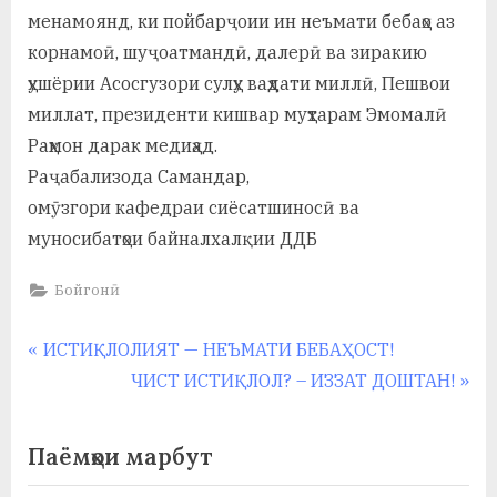
менамоянд, ки пойбарҷоии ин неъмати бебаҳо аз
корнамоӣ, шуҷоатмандӣ, далерӣ ва зиракию
ҳушёрии Асосгузори сулҳу ваҳдати миллӣ, Пешвои
миллат, президенти кишвар муҳтарам Эмомалӣ
Раҳмон дарак медиҳад.
Раҷабализода Самандар,
омӯзгори кафедраи сиёсатшиносӣ ва
муносибатҳои байналхалқии ДДБ
Бойгонӣ
Навигация
P
ИСТИҚЛОЛИЯТ — НЕЪМАТИ БЕБАҲОСТ!
r
N
ЧИСТ ИСТИҚЛОЛ? – ИЗЗАТ ДОШТАН!
по
e
e
записям
v
x
Паёмҳои марбут
i
t