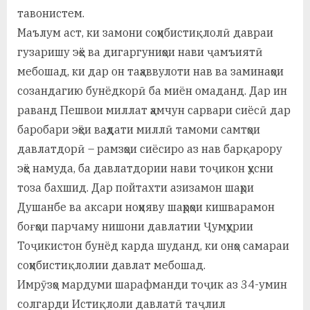
тавонистем.
Маълум аст, ки замони соҳибистиқлолӣ давраи
гузаришу эҳё ва дигаргуниҳои нави ҷамъиятӣ
мебошад, ки дар он таҳаввулоти нав ва заминаҳои
созандагию бунёдкорӣ ба миён омаданд. Дар ин
раванд Пешвои миллат ҳамчун сарвари сиёсӣ дар
баробари эҳёи ваҳдати миллӣ тамоми самтҳои
давлатдорӣ – рамзҳои сиёсиро аз нав барқарору
эҳё намуда, ба давлатдории нави тоҷикон ҳусни
тоза бахшид. Дар пойтахти азизамон шаҳри
Душанбе ва аксари ноҳияву шаҳрҳои кишварамон
боғҳои парчаму нишони давлатии Ҷумҳурии
Тоҷикистон бунёд карда шуданд, ки онҳо самараи
соҳибистиқлолии давлат мебошад.
Имрӯзҳо мардуми шарафманди тоҷик аз 34-умин
солгарди Истиқлоли давлатӣ таҷлил