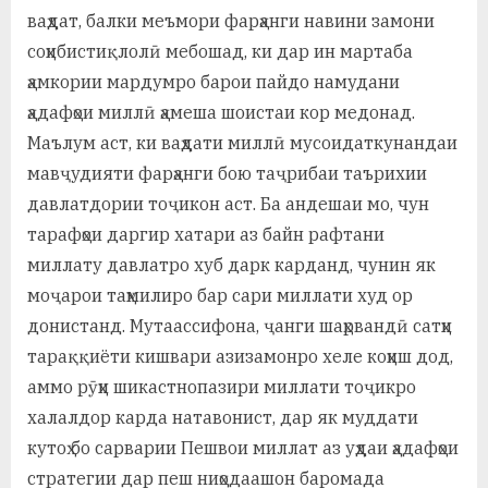
ваҳдат, балки меъмори фарҳанги навини замони
соҳибистиқлолӣ мебошад, ки дар ин мартаба
ҳамкории мардумро барои пайдо намудани
ҳадафҳои миллӣ ҳамеша шоистаи кор медонад.
Маълум аст, ки ваҳдати миллӣ мусоидаткунандаи
мавҷудияти фарҳанги бою таҷрибаи таърихии
давлатдории тоҷикон аст. Ба андешаи мо, чун
тарафҳои даргир хатари аз байн рафтани
миллату давлатро хуб дарк карданд, чунин як
моҷарои таҳмилиро бар сари миллати худ ор
донистанд. Мутаассифона, ҷанги шаҳрвандӣ сатҳи
тараққиёти кишвари азизамонро хеле коҳиш дод,
аммо рӯҳи шикастнопазири миллати тоҷикро
халалдор карда натавонист, дар як муддати
кутоҳ бо сарварии Пешвои миллат аз уҳдаи ҳадафҳои
стратегии дар пеш ниҳодаашон баромада