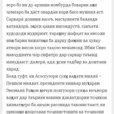
зеро бо ин ду арзиши номбурда боварии аҳли
ҷомеаро ба даст овардан кори басо мушкил аст.
Сарварӣ дониши васеъ, масъулияти баланди
ватандорӣ, эҳсоси қавии инсондӯстӣ, санъати
худододи мудирият, тараҳҳуму шафқат ва амсоли
инҳо барин вижагиҳои ба дарку фаҳмиш ва хулқу
атвори инсон хосро тақозо менамояд. Ибни Сино
мавҷудияти чор сифатро дар сарвар таъкид
намудааст: далерӣ, адл, ҳусни тадбир ва доштани
хирад.
Бояд гуфт, ки Асосгузори сулҳу ваҳдати миллӣ –
Пешвои миллат, президенти кишвар муҳтарам
Эмомалӣ Раҳмон ҳамчун поягузори сулҳ ва меъмори
ваҳдат дар таърихи навини давлатдории тоҷикон
хизматҳоеро ба анҷом расонида тавонистааст, ки
ормонҳои ҳазорсолаи тоҷикистониён ва тоҷикони