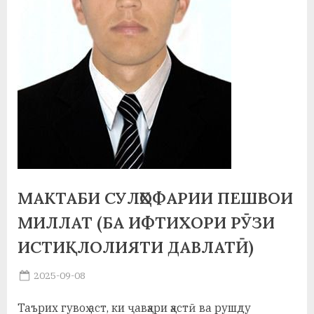
а
н
о
м
и
Н
о
с
МАКТАБИ СУЛҲОФАРИИ ПЕШВОИ
МИЛЛАТ (БА ИФТИХОРИ РӮЗИ
и
ИСТИҚЛОЛИЯТИ ДАВЛАТӢ)
р
и
Posted
2025-09-08
By
on
saidov
Х
Таърих гувоҳ аст, ки ҷавҳари ҳастӣ ва рушду