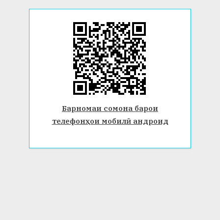
Барномаи сомона барои
телефонҳои мобилӣ андроид
© 2026 Донишгоҳи давлатии Бохтар ба номи Носири Хусрав.