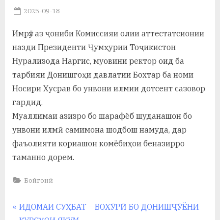
у
Posted
2025-09-18
By
on
saidov
с
Имрӯз аз ҷониби Комиссияи олии аттестатсионии
р
назди Президенти Ҷумҳурии Тоҷикистон
а
Нурализода Наргис, муовини ректор оид ба
тарбияи Донишгоҳи давлатии Бохтар ба номи
в
Носири Хусрав бо унвони илмии дотсент сазовор
гардид.
Муаллимаи азизро бо шарафёб шуданашон бо
унвони илмӣ самимона шодбош намуда, дар
фаъолияти кориашон комёбиҳои беназирро
таманно дорем.
Бойгонӣ
Навигация
P
ИДОМАИ СУҲБАТ – ВОХӮРӢ БО ДОНИШҶӮЁНИ
r