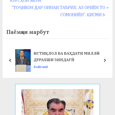
КУРСҲОИ ЯКУМ
по
e
N
“ТОҶИКОН ДАР ОИНАИ ТАЪРИХ. АЗ ОРИЁН ТО
записям
v
e
СОМОНИЁН”. ҚИСМИ 6
i
x
o
t
Паёмҳои марбут
u
P
s
o
P
s
ИСТИҚЛОЛ ВА ВАҲДАТИ МИЛЛӢ –
o
t
ДУРАХШИ ЗИНДАГӢ
prev
next
s
:
Бойгонӣ
t
: