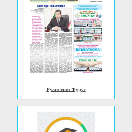
Рӯзномаи Фурӯғ