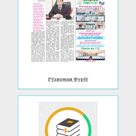
Рӯзномаи Фурӯғ