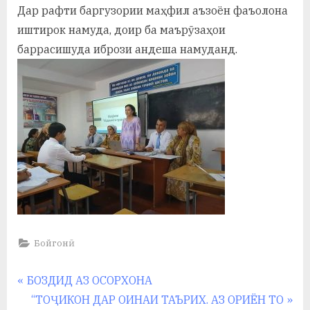
у
Дар рафти баргузории маҳфил аъзоён фаъолона
иштирок намуда, доир ба маърӯзаҳои
с
баррасишуда ибрози андеша намуданд.
р
а
в
Бойгонӣ
Навигация
P
БОЗДИД АЗ ОСОРХОНА
r
N
“ТОҶИКОН ДАР ОИНАИ ТАЪРИХ. АЗ ОРИЁН ТО