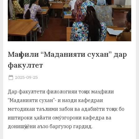
а
н
о
м
Маҳфили “Маданияти сухан” дар
и
факултет
Н
о
Posted
2025-09-25
By
on
saidov
с
Дар факултети филологияи тоҷик маҳфили
и
“Маданияти сухан”- и назди кафедраи
р
методикаи таълими забон ва адабиёти тоҷик бо
иштироки ҳайати омӯзгорони кафедра ва
и
донишҷӯёни аъзо баргузор гардид.
Х