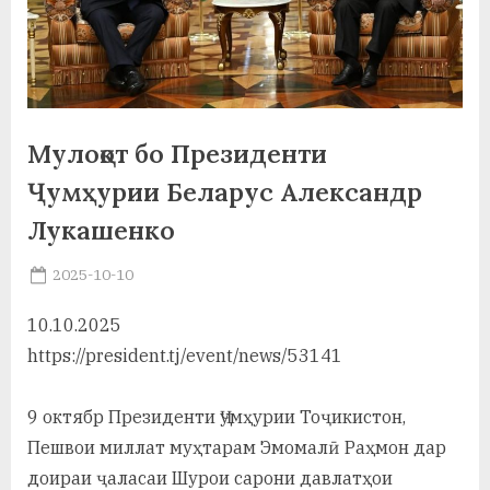
а
н
о
м
Мулоқот бо Президенти
и
Ҷумҳурии Беларус Александр
Н
Лукашенко
о
Posted
2025-10-10
By
on
saidov
с
10.10.2025
и
https://president.tj/event/news/53141
р
9 октябр Президенти Ҷумҳурии Тоҷикистон,
и
Пешвои миллат муҳтарам Эмомалӣ Раҳмон дар
Х
доираи ҷаласаи Шурои сарони давлатҳои