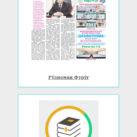
Рӯзномаи Фурӯғ