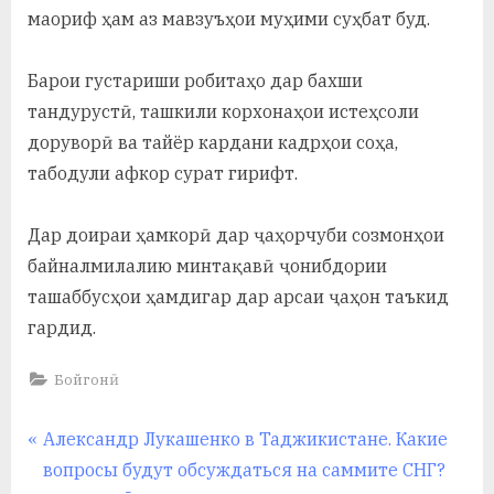
маориф ҳам аз мавзуъҳои муҳими суҳбат буд.
Барои густариши робитаҳо дар бахши
тандурустӣ, ташкили корхонаҳои истеҳсоли
доруворӣ ва тайёр кардани кадрҳои соҳа,
табодули афкор сурат гирифт.
Дар доираи ҳамкорӣ дар ҷаҳорчуби созмонҳои
байналмилалию минтақавӣ ҷонибдории
ташаббусҳои ҳамдигар дар арсаи ҷаҳон таъкид
гардид.
Бойгонӣ
Навигация
P
Александр Лукашенко в Таджикистане. Какие
r
вопросы будут обсуждаться на саммите СНГ?
по