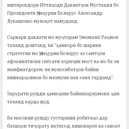
у
иштирокдори Иттиҳоди Давлатҳои Мустақил бо
с
Президенти Ҷумҳурии Беларус Александр
Лукашенко мулоқот намуданд.
р
а
Сарвари давлати мо муҳтарам Эмомалӣ Раҳмон
в
таъкид доштанд, ки “ҳамкорӣ бо шарики
стратегии мо Ҷумҳурии Беларус аз самтҳои
афзалиятноки сиёсати хориҷии мост ва мо ба он
манфиатдорем, ки муносибатҳои байни
кишварҳоямон бо мазмуни нав ғанӣ гарданд”.
Зарурати рушди ҳамкории байнипарлумонӣ ҳам
таъкид карда шуд.
Ба масоили рушду густариши робитаҳо дар
бахшҳои тиҷорату иқтисод, кишоварзӣ ва саноат