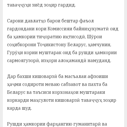
таваҷҷуҳи зиёд зоҳир гардид.
Сарони давлатҳо барои бештар фаъол
гардондани кори Комиссияи байниҳукуматӣ оид
ба ҳамкории тиҷоратию иқтисодӣ, Шӯрои
соҳибкорони Тоҷикистону Беларус, ҳамчунин,
Гурӯҳи кории муштарак оид ба рушди ҳамкории
сармоягузорӣ, изҳори алоқамандӣ намуданд.
Дар бахши кишоварзӣ ба масъалаи афзоиши
ҳаҷми содироти меваю сабзавот ва пахта ба
Беларус ва таъсиси корхонаҳои муштараки
коркарди маҳсулоти кишоварзӣ таваҷҷуҳ зоҳир
карда шуд.
Рушди ҳамкории фарҳангию гуманитарӣ ва