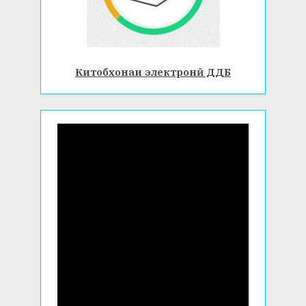
Китобхонаи электронӣ ДДБ