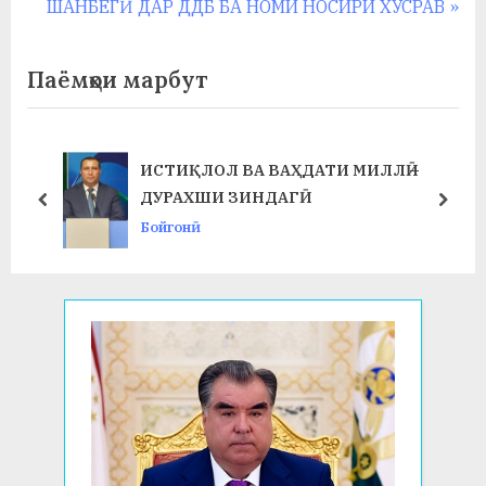
e
N
ШАНБЕГӢ ДАР ДДБ БА НОМИ НОСИРИ ХУСРАВ
записям
v
e
i
x
Паёмҳои марбут
o
t
u
P
s
o
ИСТИҚЛОЛ ВА ВАҲДАТИ МИЛЛӢ –
P
s
ДУРАХШИ ЗИНДАГӢ
prev
next
o
t
Бойгонӣ
s
:
t
: