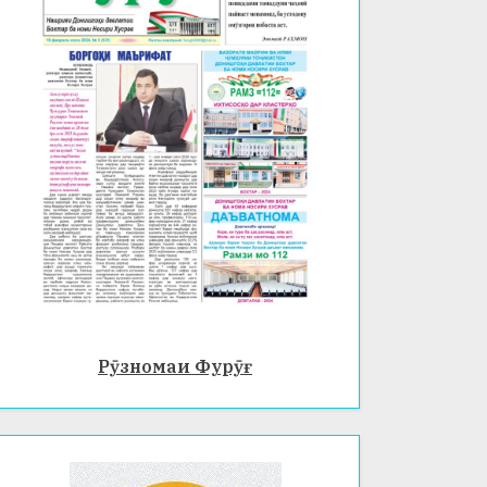
Рӯзномаи Фурӯғ