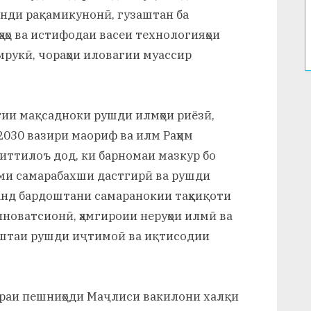
нди рақамикунонӣ, гузаштан ба
ҳаҳо ва истифодаи васеи технологияҳои
умрукӣ, чораҳои иловагии муассир
тии мақсадноки рушди илмҳои риёзӣ,
-2030 вазири маориф ва илм Раҳим
 иттилоъ дод, ки барномаи мазкур бо
ми самарабахши дастгирӣ ва рушди
ланд бардоштани самаранокии таҳқиқоти
новатсионӣ, ҳамгироии неруҳои илмӣ ва
оштаи рушди иҷтимоӣ ва иқтисодии
бораи пешниҳоди Маҷлиси вакилони халқи