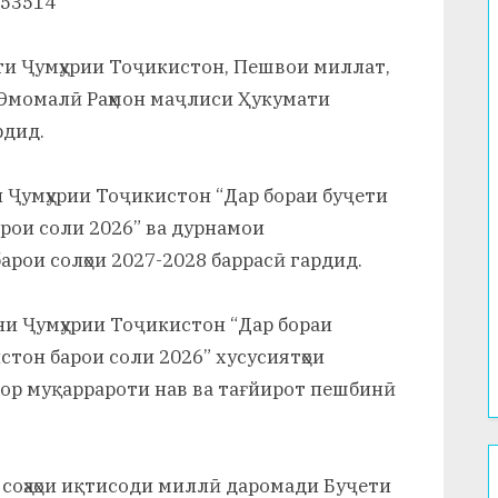
s/53514
нти Ҷумҳурии Тоҷикистон, Пешвои миллат,
 Эмомалӣ Раҳмон маҷлиси Ҳукумати
рдид.
и Ҷумҳурии Тоҷикистон “Дар бораи буҷети
рои соли 2026” ва дурнамои
арои солҳои 2027-2028 баррасӣ гардид.
ни Ҷумҳурии Тоҷикистон “Дар бораи
стон барои соли 2026” хусусиятҳои
тор муқаррароти нав ва тағйирот пешбинӣ
 соҳаҳои иқтисоди миллӣ даромади Буҷети