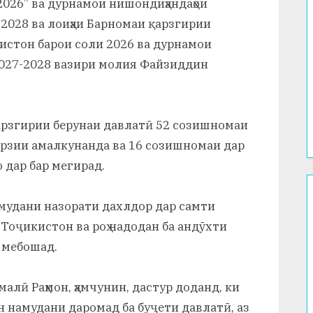
2026” ва дурнамои нишондиҳандаҳои
-2028 ва лоиҳаи Барномаи қарзгирии
истон барои соли 2026 ва дурнамои
 2027-2028 вазири молия Файзиддин
арзгирии берунаи давлатӣ 52 созишномаи
арзии амалкунанда ва 16 созишномаи дар
 дар бар мегирад.
амудани назорати дахлдор дар самти
 Тоҷикистон ва роҳ надодан ба андӯхти
 мебошад.
лӣ Раҳмон, ҳамчунин, дастур доданд, ки
ун намудани даромад ба буҷети давлатӣ, аз