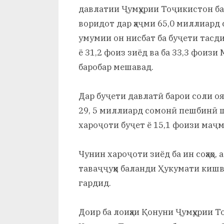
давлатии Ҷумҳурии Тоҷикистон бар
воридот дар ҳаҷми 65,0 миллиард
умумии он нисбат ба буҷети тасд
ё 31,2 фоиз зиёд ва ба 33,3 фоиз
баробар мешавад.
Дар буҷети давлатӣ барои соли оя
29, 5 миллиард сомонӣ пешбинӣ ш
хароҷоти буҷет ё 15,1 фоизи маҷм
Чунин хароҷоти зиёд ба ин соҳаҳо
таваҷҷуҳи баланди Ҳукумати кишв
гардид.
Доир ба лоиҳаи Қонуни Ҷумҳурии 