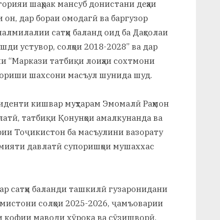
егорияи шаҳрак мансуб донистани деҳаи
 он, дар бораи омодагӣ ва баргузор
лмилалии сатҳи баланд оид ба Даҳсолаи
ди устувор, солҳои 2018-2028” ва дар
и “Маркази татбиқи лоиҳаи сохтмони
узориши шахсони масъул шунида шуд.
иденти кишвар муҳтарам Эмомалӣ Раҳмон
латӣ, татбиқи Қонунҳои амалкунанда ва
рии Тоҷикистон ба масъулини вазорату
имияти давлатӣ супоришҳои мушаххас
 дар сатҳи баланди ташкилӣ гузаронидани
имистони солҳои 2025-2026, ҷамъоварии
и кофии маводи хӯрока ва сӯзишворӣ,