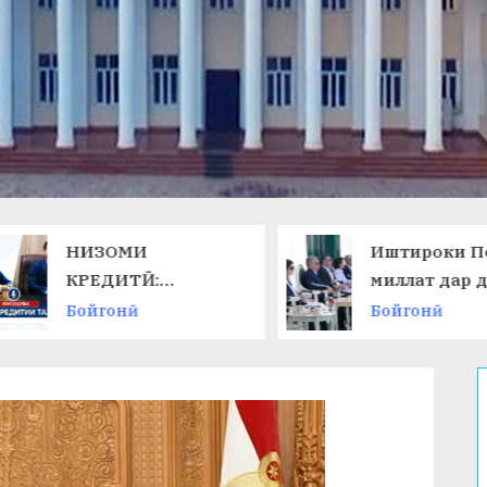
НИЗОМИ
Иштироки П
КРЕДИТӢ:
миллат дар 
ТАЛАБОТИ ЗАМОН
ниҳоии
Бойгонӣ
Бойгонӣ
ВА ИМКОНОТИ
Чемпионати
НАВ