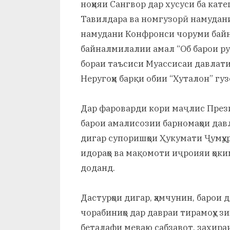
ноҳияи Сангвор дар хусуси ба кат
Тавилдара ва номгузорӣ намудани
намудани Конфронси чоруми байна
байналмилалии амал “Об барои руш
бораи таъсиси Муассисаи давлати
Неругоҳи барқи обии “Хуталон” г
Дар фароварди кори маҷлис През
барои амалисозии барномаҳои дав
дигар супоришҳои Ҳукумати Ҷумҳу
идораҳо ва мақомоти иҷроияи ҳок
доданд.
Дастурҳои дигар, ҳамчунин, барои
чорабиниҳо дар давраи тирамоҳу з
беталафи меваю сабзавот, захира