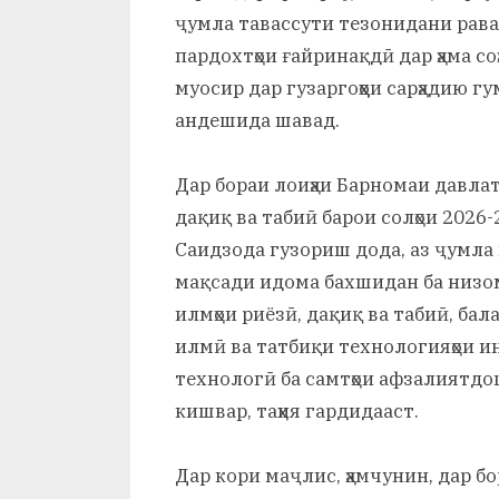
ҷумла тавассути тезонидани рава
пардохтҳои ғайринақдӣ дар ҳама со
муосир дар гузаргоҳҳои сарҳадию г
андешида шавад.
Дар бораи лоиҳаи Барномаи давла
дақиқ ва табиӣ барои солҳои 2026
Саидзода гузориш дода, аз ҷумла
мақсади идома бахшидан ба низо
илмҳои риёзӣ, дақиқ ва табиӣ, ба
илмӣ ва татбиқи технологияҳои ин
технологӣ ба самтҳои афзалиятд
кишвар, таҳия гардидааст.
Дар кори маҷлис, ҳамчунин, дар 