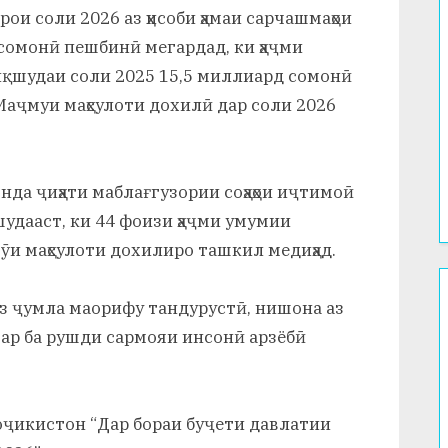
ои соли 2026 аз ҳисоби ҳамаи сарчашмаҳои
 сомонӣ пешбинӣ мегардад, ки ҳаҷми
иқшудаи соли 2025 15,5 миллиард сомонӣ
и Маҷмуи маҳсулоти дохилӣ дар соли 2026
нда ҷиҳати маблағгузории соҳаҳои иҷтимоӣ
удааст, ки 44 фоизи ҳаҷми умумии
ӯи маҳсулоти дохилиро ташкил медиҳад.
, аз ҷумла маорифу тандурустӣ, нишона аз
ар ба рушди сармояи инсонӣ арзёбӣ
Тоҷикистон “Дар бораи буҷети давлатии