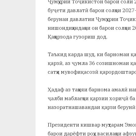
Ҷумҳурии Тоҷикистон барои соли 
буҷети давлатӣ барои солҳои 2027
берунаи давлатии Ҷумҳурии Тоҷик
нишондиҳандаҳои он барои солҳои
Қаҳҳорзода гузориш дод.
Таъкид карда шуд, ки барномаи қ
қарзӣ, аз ҷумла 36 созишномаи қ
сатҳи мувофиқасозӣ қарордоштаро
Ҳадаф аз таҳияи барнома амалӣ н
ҷалби маблағҳои қарзии хориҷӣ ба
назоратнашавандаи қарзи берунӣ
Президенти кишвар муҳтарам Эмома
барои дарёфти роҳу василаҳои афз