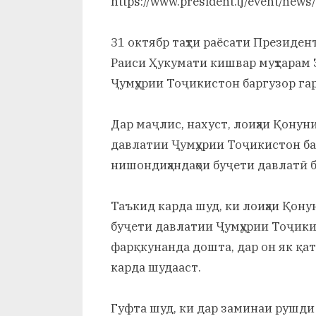
https://www.president.tj/event/new
и
Х
31 октябр таҳти раёсати Президе
у
Раиси Ҳукумати кишвар муҳтарам
Ҷумҳурии Тоҷикистон баргузор га
с
р
Дар маҷлис, нахуст, лоиҳаи Қонун
а
давлатии Ҷумҳурии Тоҷикистон ба
нишондиҳандаҳои буҷети давлатӣ б
в
Таъкид карда шуд, ки лоиҳаи Қону
буҷети давлатии Ҷумҳурии Тоҷики
фарқкунанда дошта, дар он як қа
карда шудааст.
Гуфта шуд, ки дар заминаи рушди