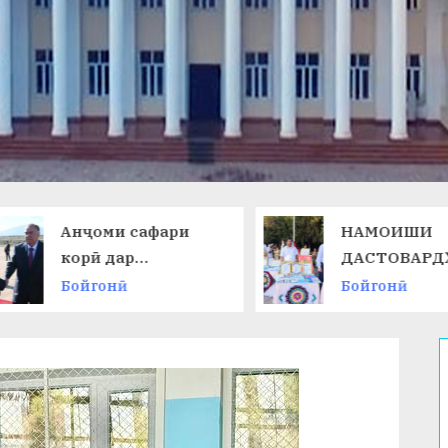
Анҷоми сафари
НАМОИШИ
корӣ дар
ДАСТОВАРД
Ҷумҳурии
ОМӮЗГОРОН
Бойгонӣ
Бойгонӣ
Қирғизистон