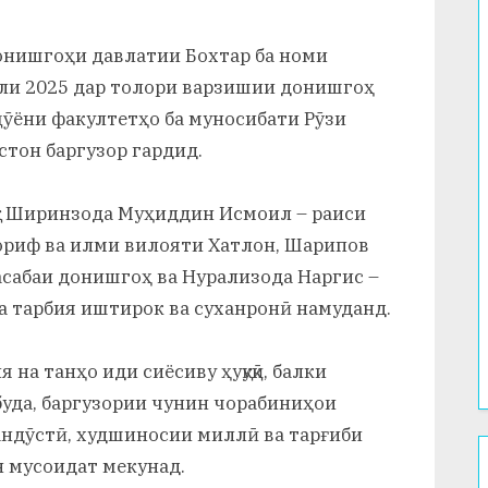
Донишгоҳи давлатии Бохтар ба номи
соли 2025 дар толори варзишии донишгоҳ
ӯёни факултетҳо ба муносибати Рӯзи
тон баргузор гардид.
а Ширинзода Муҳиддин Исмоил – раиси
ориф ва илми вилояти Хатлон, Шарипов
асабаи донишгоҳ ва Нурализода Наргис –
а тарбия иштирок ва суханронӣ намуданд.
 на танҳо иди сиёсиву ҳуқуқӣ, балки
уда, баргузории чунин чорабиниҳои
андӯстӣ, худшиносии миллӣ ва тарғиби
н мусоидат мекунад.