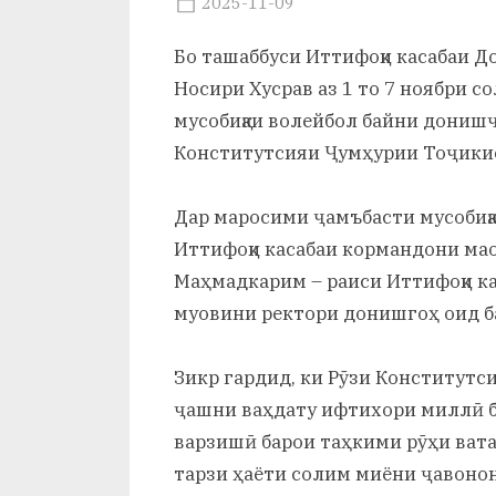
Posted
2025-11-09
и
By
on
saidov
Х
Бо ташаббуси Иттифоқи касабаи 
Носири Хусрав аз 1 то 7 ноябри 
у
мусобиқаи волейбол байни донишҷ
с
Конститутсияи Ҷумҳурии Тоҷикис
р
Дар маросими ҷамъбасти мусобиқ
а
Иттифоқи касабаи кормандони ма
в
Маҳмадкарим – раиси Иттифоқи к
муовини ректори донишгоҳ оид б
Зикр гардид, ки Рӯзи Конститутсия
ҷашни ваҳдату ифтихори миллӣ б
варзишӣ барои таҳкими рӯҳи ват
тарзи ҳаёти солим миёни ҷавоно