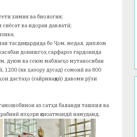
тети химия ва биология;
 сиёсат ва идораи давлатӣ;
изика;
маи тасдиқгардида бо Ҷом, медал, диплом
 касабаи донишгоҳ сарфароз гардонида
ум, дуюм ва сеюм маблағҳо мутаносибан
, 1200 (як ҳазору дусад) сомонӣ ва 800
ои дастаҳо (ғайринақдӣ) давоми рӯзи
тамошобинон аз сатҳи баланди ташкил ва
рабинӣ изҳори қаноатмандӣ намуданд.