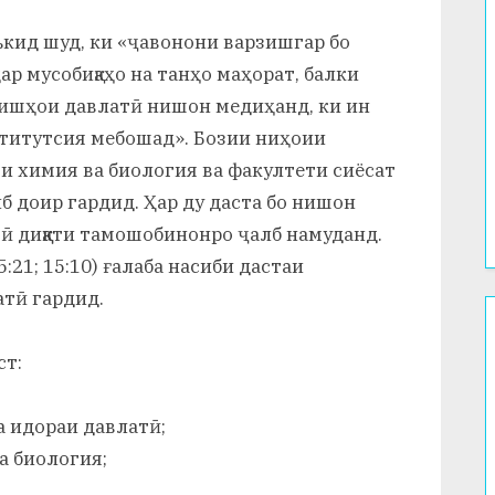
кид шуд, ки «ҷавонони варзишгар бо
р мусобиқаҳо на танҳо маҳорат, балки
зишҳои давлатӣ нишон медиҳанд, ки ин
ститутсия мебошад». Бозии ниҳоии
ти химия ва биология ва факултети сиёсат
б доир гардид. Ҳар ду даста бо нишон
 диққати тамошобинонро ҷалб намуданд.
25:21; 15:10) ғалаба насиби дастаи
атӣ гардид.
ст:
а идораи давлатӣ;
а биология;