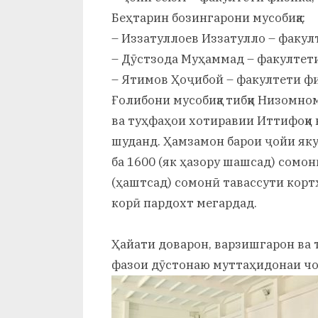
Беҳтарин бозингарони мусобиқа:
– Иззатуллоев Иззатулло – факул
– Дӯстзода Муҳаммад – факултети
– Ятимов Ҳоҷибой – факултети ф
Ғолибони мусобиқа тибқи Низомно
ва туҳфаҳои хотиравии Иттифоқи
шуданд. Ҳамзамон барои ҷойи як
ба 1600 (як ҳазору шашсад) сомонӣ
(ҳаштсад) сомонӣ тавассути кортҳ
корӣ пардохт мегардад.
Ҳайати доварон, варзишгарон ва 
фазои дӯстонаю муттаҳидонаи чо