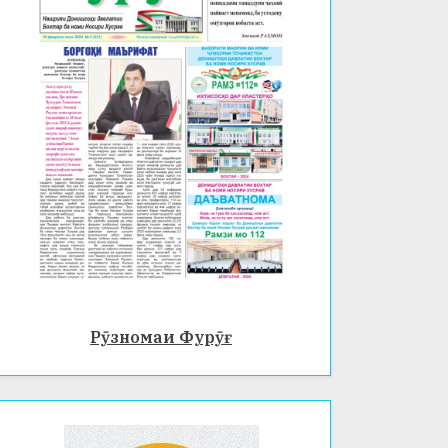
Рӯзномаи Фурӯғ