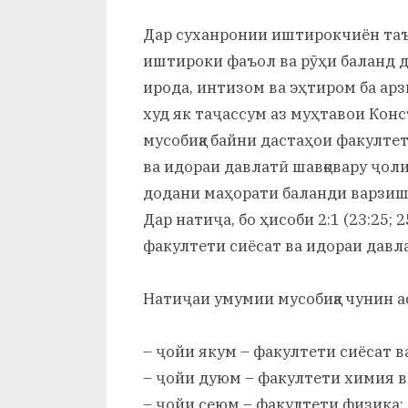
Дар суханронии иштирокчиён таъ
иштироки фаъол ва рӯҳи баланд да
ирода, интизом ва эҳтиром ба ар
худ як таҷассум аз муҳтавои Кон
мусобиқа байни дастаҳои факулте
ва идораи давлатӣ шавқовару ҷоли
додани маҳорати баланди варзишӣ
Дар натиҷа, бо ҳисоби 2:1 (23:25; 
факултети сиёсат ва идораи давл
Натиҷаи умумии мусобиқа чунин а
– ҷойи якум – факултети сиёсат в
– ҷойи дуюм – факултети химия в
– ҷойи сеюм – факултети физика;