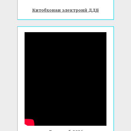
Китобхонаи электронӣ ДДБ