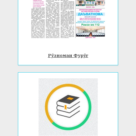
Рӯзномаи Фурӯғ