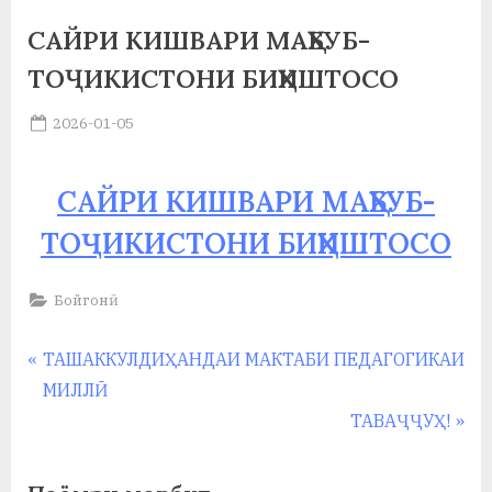
у
САЙРИ КИШВАРИ МАҲБУБ-
с
ТОҶИКИСТОНИ БИҲИШТОСО
р
Posted
2026-01-05
а
By
on
saidov
в
САЙРИ КИШВАРИ МАҲБУБ-
ТОҶИКИСТОНИ БИҲИШТОСО
Бойгонӣ
Навигация
P
ТАШАККУЛДИҲАНДАИ МАКТАБИ ПЕДАГОГИКАИ
r
МИЛЛӢ
по
e
N
ТАВАҶҶУҲ!
записям
v
e
i
x