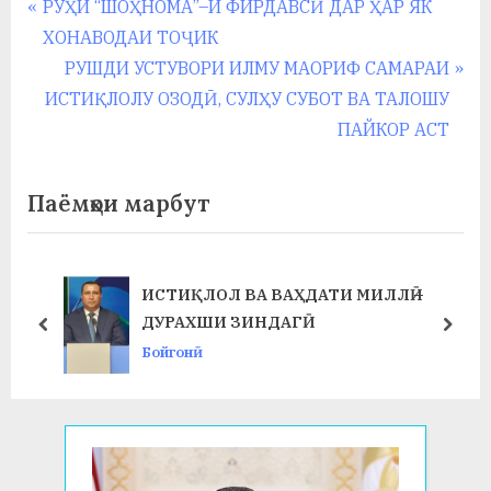
Навигация
P
РУҲИ “ШОҲНОМА”–И ФИРДАВСӢ ДАР ҲАР ЯК
у
r
ХОНАВОДАИ ТОҶИК
по
с
e
N
РУШДИ УСТУВОРИ ИЛМУ МАОРИФ САМАРАИ
р
записям
v
e
ИСТИҚЛОЛУ ОЗОДӢ, СУЛҲУ СУБОТ ВА ТАЛОШУ
i
x
а
ПАЙКОР АСТ
o
t
в
u
P
Паёмҳои марбут
s
o
P
s
o
t
ИСТИҚЛОЛ ВА ВАҲДАТИ МИЛЛӢ –
s
:
ДУРАХШИ ЗИНДАГӢ
prev
next
t
Бойгонӣ
: