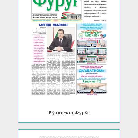
Рӯзномаи Фурӯғ