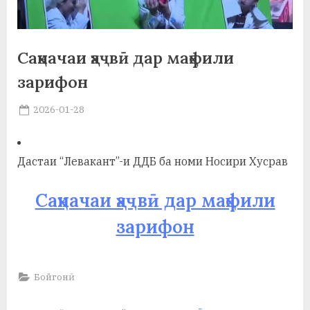
а
н
Саҳначаи ҳаҷвӣ дар маҳфили
о
зарифон
м
Posted
2026-01-28
и
By
on
saidov
Н
Дастаи “Левакант”-и ДДБ ба номи Носири Хусрав
о
с
Саҳначаи ҳаҷвӣ дар маҳфили
и
зарифон
р
и
Бойгонӣ
Х