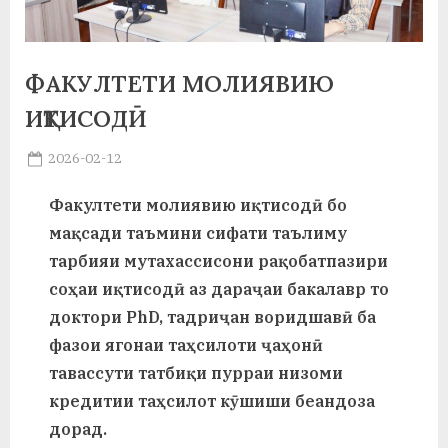
а
н
ФАКУЛТЕТИ МОЛИЯВИЮ
о
ИҚТИСОДӢ
м
Posted
2026-02-12
и
By
on
saidov
Факултети молиявию иқтисодӣ бо
Н
мақсади таъмини сифати таълиму
о
тарбияи мутахассисони рақобатпазири
с
соҳаи иқтисодӣ аз дараҷаи бакалавр то
и
доктори PhD, тадриҷан воридшавӣ ба
фазои ягонаи таҳсилоти ҷаҳонӣ
р
тавассути татбиқи пурраи низоми
и
кредитии таҳсилот кӯшиши беандоза
Х
дорад.