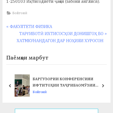
1-250103 Иқтисодиёти ҷаҳон (забони англисӣ).
Бойгонӣ
Навигация
P
ФАКУЛТЕТИ ФИЗИКА
r
N
ТАРҒИБОТӢ ИХТИСОСҲОИ ДОНИШГОҲ БО
по
e
e
ХАТМКУНАНДАГОН ДАР НОҲИЯИ ХУРОСОН
записям
v
x
i
t
Паёмҳои марбут
o
P
u
o
s
s
БАРГУЗОРИИ КОНФЕРЕНСИЯИ
Т
P
t
ИФТИТОҲИИ ТАҶРИБАОМӮЗИИ
prev
next
o
:
ИСТЕҲСОЛӢ ДАР ФАКУЛТЕТИ ХИМИЯ
Бойгонӣ
s
ВА БИОЛОГИЯ
t
: