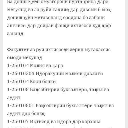
Ба донишҷӯён омӯзгорони пуртаҷриба дарс
мегӯянд ва аз рӯйи таҳлилҳо дар давоми 6 моҳ
донишҷӯён метавонанд озодона бо забони
англисӣ дар доираи фанҳои ихтисоси худ ҳарф
зананд.
Факултет аз рӯи ихтисосҳои зерин мутахассис
омода мекунад:
1-250104 Молия ва қарз
1-26010303 Идоракунии молияи давлатӣ
1-250104 Кори бонкӣ
1-250108 Баҳисобгирии бухгалтерӣ, таҳлил ва
аудит
1-25010801 Баҳисобгирии бухгалтерӣ таҳлил ва
аудит дар бонкҳо
1-250107 Иқтисод ва идора дар корхона