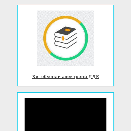
Китобхонаи электронӣ ДДБ