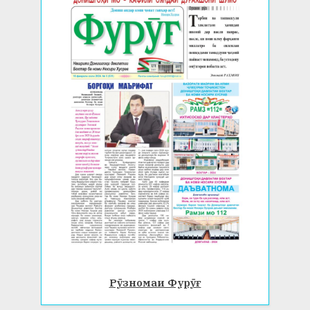
Рӯзномаи Фурӯғ