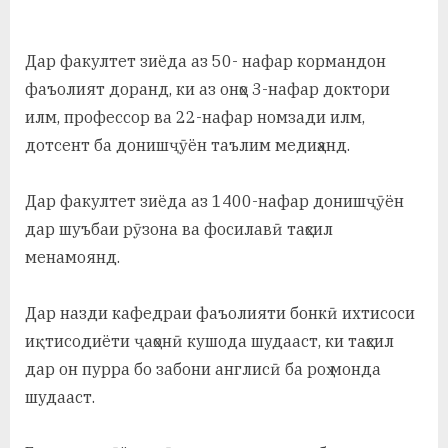
у
с
Дар факултет зиёда аз 50- нафар кормандон
р
фаъолият доранд, ки аз онҳо 3-нафар доктори
илм, профессор ва 22-нафар номзади илм,
а
дотсент ба донишҷӯён таълим медиҳанд.
в
Дар факултет зиёда аз 1400-нафар донишҷӯён
дар шуъбаи рӯзона ва фосилавӣ таҳсил
менамоянд.
Дар назди кафедраи фаъолияти бонкӣ ихтисоси
иқтисодиёти ҷаҳонӣ кушода шудааст, ки таҳсил
дар он пурра бо забони англисӣ ба роҳ монда
шудааст.