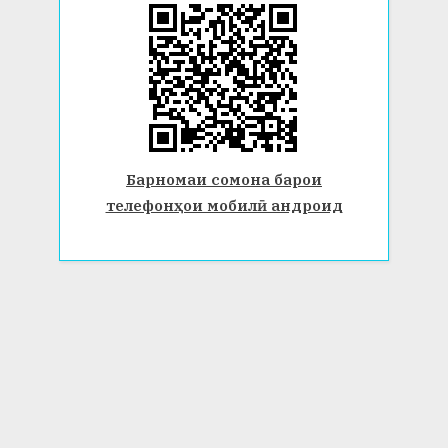
Барномаи сомона барои
телефонҳои мобилӣ андроид
© 2026 Донишгоҳи давлатии Бохтар ба номи Носири Хусрав.
Ҳамаи ҳуқуқ маҳфуз аст. www.btsu.tj