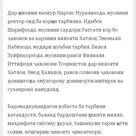
у
Дар ҳамоиши мазкур Наргис Нурализода, муовини
с
ректор оид ба корҳои тарбиявӣ, Идибек
р
Шарифзода, муовини сардори Раёсати кор бо
а
ҷавонон ва варзиши вилояти Хатлон, Эмомалӣ
в
Набизода, мудири шуъбаи тарбия, Билол
Зулфиқорзода, муовини раиси Филиали
Иттифоқи ҷавонони Тоҷикистон дар вилояти
Хатлон, Умед Халилов, раиси созмони ҷавонони
донишгоҳ ва омӯзгорону донишҷӯён иштирок ва
суханронӣ намуданд.
Баромадкунандагон вобаста ба тарбияи
ватандӯстӣ, баланд бардоштани ҳувияти миллӣ,
маърифати сиёсиву ҳуқуқӣ, ташаккули тарзи ҳаёти
солим, пешгирии ҷинояту ҷинояткорӣ,