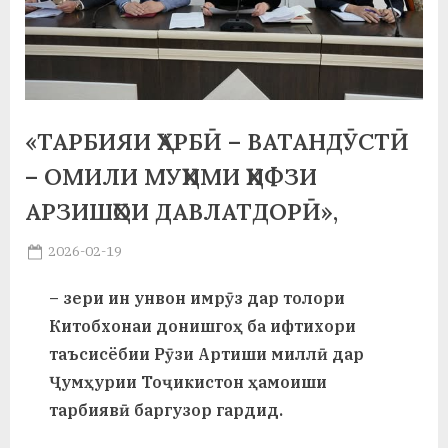
а
н
о
м
«ТАРБИЯИ ҲАРБӢ – ВАТАНДӮСТӢ
и
– ОМИЛИ МУҲИМИ ҲИФЗИ
Н
АРЗИШҲОИ ДАВЛАТДОРӢ»,
о
Posted
2026-02-19
By
on
saidov
с
– зери ин унвон имрӯз дар толори
и
Китобхонаи донишгоҳ ба ифтихори
р
таъсисёбии Рӯзи Артиши миллӣ дар
Ҷумҳурии Тоҷикистон ҳамоиши
и
тарбиявӣ баргузор гардид.
Х