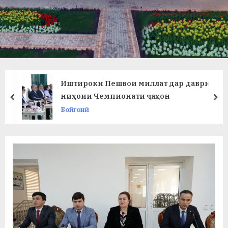
в
л
а
т
и
Иштироки Пешвои миллат дар даври
и
ниҳоии Чемпионати ҷаҳон
prev
ne
Бойгонӣ
Б
о
х
т
а
р
б