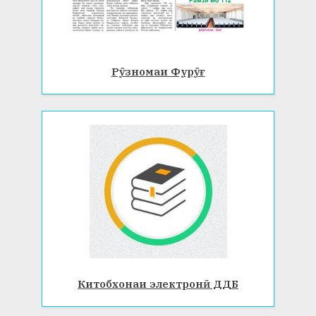
Рӯзномаи Фурӯғ
Китобхонаи электронӣ ДДБ