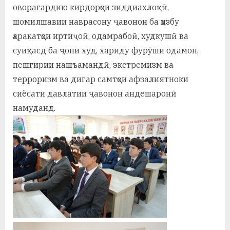
оворагардию кирдорҳои зиддиахлоқӣ,
шомилшавии наврасону ҷавонон ба ҳизбу
ҳаракатҳои иртиҷоӣ, одамрабоӣ, худкушӣ ва
суиқасд ба ҷони худ, хариду фурӯши одамон,
пешгирии нашъамандӣ, экстремизм ва
терроризм ва дигар самтҳои афзалиятноки
сиёсати давлатии ҷавонон андешаронӣ
намуданд.