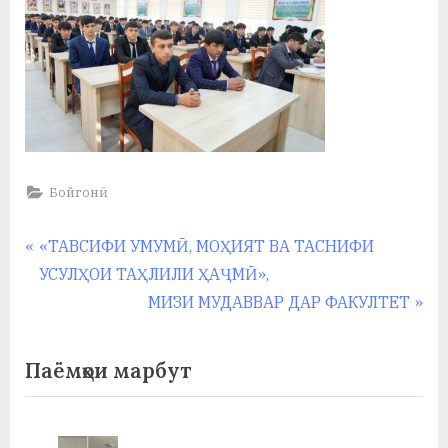
Бойгонӣ
Навигация
P
«ТАВСИФИ УМУМӢ, МОҲИЯТ ВА ТАСНИФИ
r
УСУЛҲОИ ТАҲЛИЛИ ҲАҶМӢ»,
по
e
N
МИЗИ МУДАВВАР ДАР ФАКУЛТЕТ
записям
v
e
i
x
Паёмҳои марбут
o
t
u
P
s
o