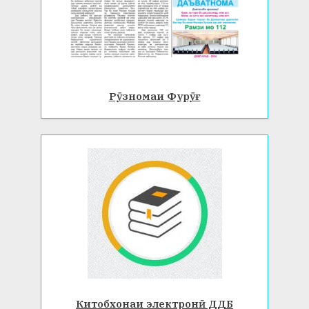
Рӯзномаи Фурӯғ
Китобхонаи электронӣ ДДБ