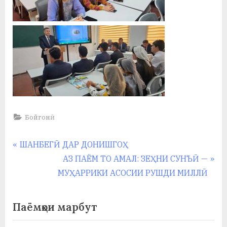
Бойгонӣ
Навигация
P
ШАНБЕГӢ ДАР ДОНИШГОҲ
r
N
АЗ ПАЁМ ТО АМАЛ: ЗЕҲНИ СУНЪӢ —
по
e
e
МУҲАРРИКИ АСОСИИ РУШДИ МИЛЛӢ
записям
v
x
i
t
Паёмҳои марбут
o
P