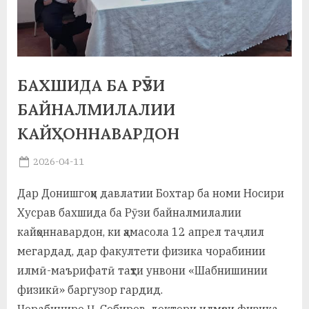
а
н
о
БАХШИДА БА РӮЗИ
м
БАЙНАЛМИЛАЛИИ
и
КАЙҲОННАВАРДОН
Н
Posted
2026-04-11
о
By
on
saidov
с
Дар Донишгоҳи давлатии Бохтар ба номи Носири
Хусрав бахшида ба Рӯзи байналмилалии
и
кайҳоннавардон, ки ҳамасола 12 апрел таҷлил
р
мегардад, дар факултети физика чорабинии
и
илмӣ-маърифатӣ таҳти унвони «Шабнишинии
физикӣ» баргузор гардид.
Х