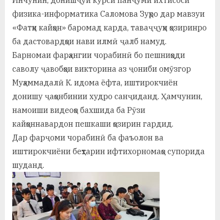
Инчунин, донишҷӯи курси панҷуми ихтисоси
физика-информатика Саломова Зуҳро дар мавзуи
«Фатҳи кайҳон» баромад карда, таваҷҷуҳи ҳозиринро
ба дастовардҳои нави илмӣ ҷалб намуд.
Барномаи фарҳангии чорабинӣ бо пешниҳоди
саволу ҷавобҳои викторина аз ҷониби омӯзгор
Муҳаммадалӣ К. идома ёфта, иштирокчиён
донишу ҷаҳонбинии худро санҷиданд. Ҳамчунин,
намоиши видеоҳо бахшида ба Рӯзи
кайҳоннавардон пешкаши ҳозирин гардид.
Дар фарҷоми чорабинӣ ба фаъолон ва
иштирокчиёни беҳтарин ифтихорномаҳо супорида
шуданд.