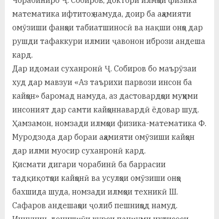
Чорабиниро Ҷ. Собиров, доктори илмҳои физика
у
математика ифтитоҳ намуда, доир ба аҳамияти
с
омӯзиши фанҳои табиатшиносӣ ва нақши онҳо дар
р
рушди тафаккури илмии ҷавонон ибрози андеша
кард.
а
Дар идомаи суханронӣ Ҷ. Собиров бо маърӯзаи
в
худ дар мавзуи «Аз таърихи парвози инсон ба
кайҳон» баромад намуда, аз дастовардҳои муҳими
инсоният дар самти кайҳоннавардӣ ёдовар шуд.
Ҳамзамон, номзади илмҳои физика-математика Ф.
Муродзода дар бораи аҳамияти омӯзиши кайҳон
дар илми муосир суханронӣ кард.
Қисмати дигари чорабинӣ ба баррасии
тадқиқотҳои кайҳонӣ ва усулҳои омӯзиши онҳо
бахшида шуда, номзади илмҳои техникӣ Ш.
Сафаров андешаҳои ҷолиб пешниҳод намуд.