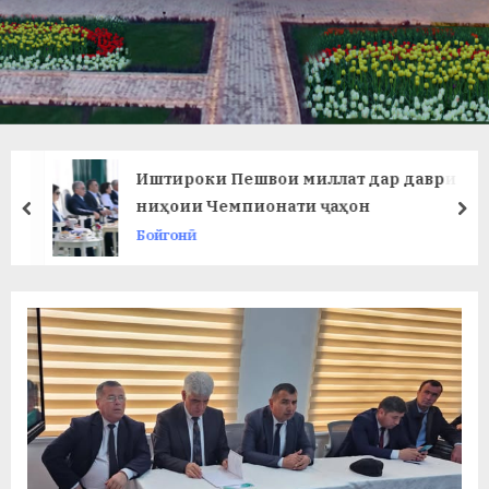
в
л
а
т
и
Иштироки Пешвои миллат дар даври
и
ниҳоии Чемпионати ҷаҳон
prev
ne
Бойгонӣ
Б
о
х
т
а
р
б