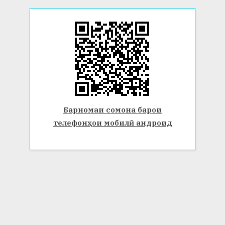
Барномаи сомона барои
телефонҳои мобилӣ андроид
© 2026 Донишгоҳи давлатии Бохтар ба номи Носири Хусрав.