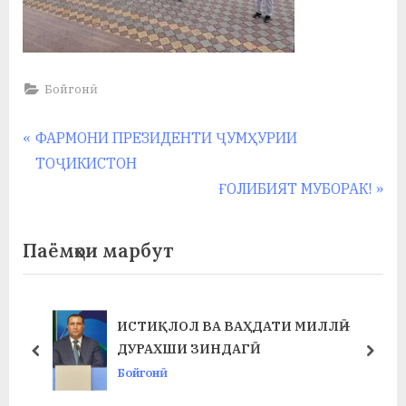
Бойгонӣ
Навигация
P
ФАРМОНИ ПРЕЗИДЕНТИ ҶУМҲУРИИ
r
ТОҶИКИСТОН
по
e
N
ҒОЛИБИЯТ МУБОРАК!
записям
v
e
i
x
Паёмҳои марбут
o
t
u
P
s
o
ИСТИҚЛОЛ ВА ВАҲДАТИ МИЛЛӢ –
P
s
ДУРАХШИ ЗИНДАГӢ
prev
next
o
t
Бойгонӣ
s
: