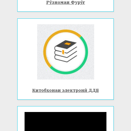
Рӯзномаи Фурӯғ
Китобхонаи электронӣ ДДБ