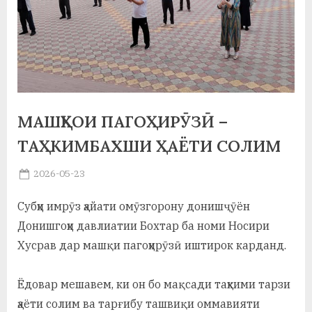
а
н
о
м
и
МАШҚҲОИ ПАГОҲИРӮЗӢ –
ТАҲКИМБАХШИ ҲАЁТИ СОЛИМ
Н
о
Posted
2026-05-23
By
on
saidov
с
Субҳи имрӯз ҳайати омӯзгорону донишҷӯён
и
Донишгоҳи давлиатии Бохтар ба номи Носири
р
Хусрав дар машқи пагоҳирӯзӣ иштирок карданд.
и
Ёдовар мешавем, ки он бо мақсади таҳкими тарзи
Х
ҳаёти солим ва тарғибу ташвиқи оммавияти