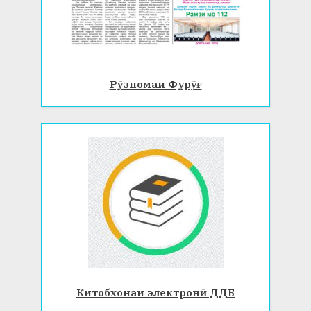
Рӯзномаи Фурӯғ
Китобхонаи электронӣ ДДБ