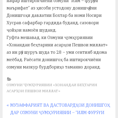
нафар иштирокчиёни озмуни “Илм – фурӯғи
маърифат” аз ҳисоби устодону донишҷӯёни
Донишгоҳи давлатии Бохтар ба номи Носири
Хусрав сафарбар гардида буданд, сазовори
ҷойҳои намоён шуданд.
Гуфта мешавад, ки Озмуни ҷумҳуриявии
«Хонандаи беҳтарини асарҳои Пешвои миллат»
аз ин рӯз шуруъ шуда то 28 – уми сентияб идома
меёбад. Раёсати донишгоҳ ба иштирокчиёни
озмуни мазкур бурдбориҳо таманно доранд.
ОЗМУНИ ҶУМҲУРИЯВИИ «ХОНАНДАИ БЕҲТАРИН
АСАРҲОИ ПЕШВОИ МИЛЛАТ»
Навигация
P
МУЗАФФАРИЯТ ВА ДАСТОВАРДҲОИ ДОНИШГОҲ
r
ДАР ОЗМУНИ ҶУМҲУРИЯВИИ – “ИЛМ ФУРӮҒИ
по