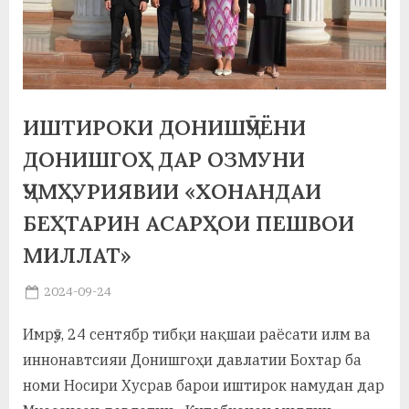
а
н
о
м
ИШТИРОКИ ДОНИШҶӮЁНИ
ДОНИШГОҲ ДАР ОЗМУНИ
и
ҶУМҲУРИЯВИИ «ХОНАНДАИ
Н
БЕҲТАРИН АСАРҲОИ ПЕШВОИ
о
МИЛЛАТ»
с
и
Posted
2024-09-24
By
on
saidov
р
Имрӯз, 24 сентябр тибқи нақшаи раёсати илм ва
и
иннонавтсияи Донишгоҳи давлатии Бохтар ба
Х
номи Носири Хусрав барои иштирок намудан дар