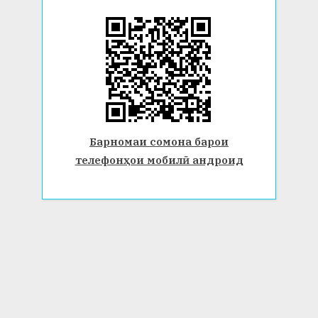
Барномаи сомона барои
телефонҳои мобилӣ андроид
© 2026 Донишгоҳи давлатии Бохтар ба номи Носири Хусрав.
Ҳамаи ҳуқуқ маҳфуз аст. www.btsu.tj