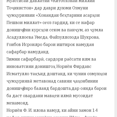
Муассисаи давлатии «Китобхонаи миллии
у
Тоҷикистон» дар даври дуюми Озмуни
с
ҷумҳуриявии «Хонандаи беҳтарини асарҳои
р
Пешвои миллат» оғоз гардид, ки се нафар
донишҷӯёни курсҳои сеюм ва панҷум, аз ҷумла
а
Асадуллоева Умеда, Файзуллозода Шукрона,
в
Ғоибов Исроилро барои иштирок намудан
сафарбар намуданд.
Зимни сафарбарӣ, сардори раёсати илм ва
инноватсияи донишгоҳ Нориён Фирдавс
Исматулло тақъид доштанд, ки чунин озмунҳои
ҷумҳуриявӣ метавонад савияи ҷаҳонбинии
донишҷӯёнро баланд бардошта,дар оянда барои
ба даст овардани мавқеи илмӣ мусоидат
менамояд.
Нориён Ф. И. илова намуд, ки айни замон 14