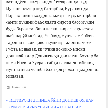
ватандӯстии шаҳрвандон” гузаронида шуд.
Мувони ректор оид ба тарбия, Нурализода
Наргис зимни вохури таъкид намуд, ки тарбия
самти муҳими фаъолияти омӯзори басо муҳим
буда, барои тарбияи насли наврас заҳматҳои
шабонарӯзӣ мебояд. Мо бояд, мунтазам бобати
тарбияи насли ҷавон кушишу талош намоем.
Гуфта мешавад, ки чунин вохӯриҳо миёни
донишҷӯён дар Донишгноҳи давлатии Бохтар ба
номи Носири Хусрав тибқи нақша-чорабиниҳо
мунтазам аз ҷониби бахшҳои раёсат гузаронида
мешавад.
Бойгонӣ
Навигация
P
ИШТИРОКИ ДОНИШҶӮЁНИ ДОНИШГОҲ ДАР
r
ОЗМУНИ ҶУМҲУРИЯВИИ «ХОНАНДАИ