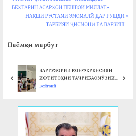
по
e
БЕҲТАРИН АСАРҲОИ ПЕШВОИ МИЛЛАТ»
записям
v
N
НАҚШИ РУСТАМИ ЭМОМАЛӢ ДАР РУШДИ
i
e
ТАРБИЯИ ҶИСМОНӢ ВА ВАРЗИШ
o
x
u
t
Паёмҳои марбут
s
P
P
o
o
s
ЗОРИИ КОНФЕРЕНСИЯИ
ҶАЛАСАИ ШУ
s
t
ОҲИИ ТАҶРИБАОМӮЗИИ
ТАРБИЯВӢ Д
prev
next
t
:
ОЛӢ ДАР ФАКУЛТЕТИ ХИМИЯ
ДОИР ГАРДИ
Бойгонӣ
:
ЛОГИЯ