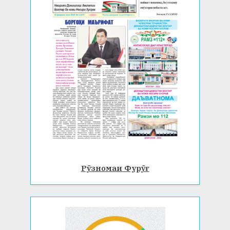
Рӯзномаи Фурӯғ