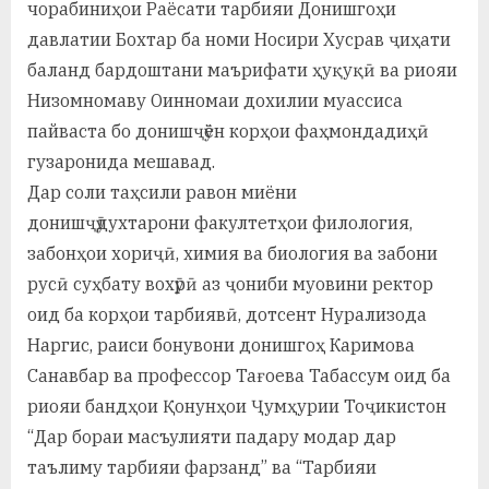
чорабиниҳои Раёсати тарбияи Донишгоҳи
у
давлатии Бохтар ба номи Носири Хусрав ҷиҳати
с
баланд бардоштани маърифати ҳуқуқӣ ва риояи
р
Низомномаву Оинномаи дохилии муассиса
а
пайваста бо донишҷӯён корҳои фаҳмондадиҳӣ
гузаронида мешавад.
в
Дар соли таҳсили равон миёни
донишҷӯдухтарони факултетҳои филология,
забонҳои хориҷӣ, химия ва биология ва забони
русӣ суҳбату вохӯрӣ аз ҷониби муовини ректор
оид ба корҳои тарбиявӣ, дотсент Нурализода
Наргис, раиси бонувони донишгоҳ Каримова
Санавбар ва профессор Тағоева Табассум оид ба
риояи бандҳои Қонунҳои Ҷумҳурии Тоҷикистон
“Дар бораи масъулияти падару модар дар
таълиму тарбияи фарзанд” ва “Тарбияи