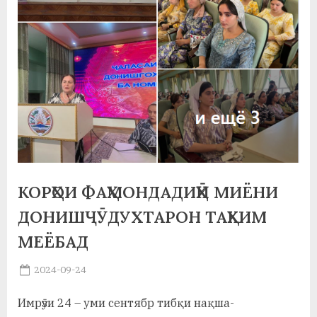
а
н
о
м
и
Н
о
КОРҲОИ ФАҲМОНДАДИҲӢ МИЁНИ
с
ДОНИШҶӮДУХТАРОН ТАҲКИМ
и
МЕЁБАД
р
Posted
2024-09-24
и
By
on
saidov
Х
Имрӯзи 24 – уми сентябр тибқи нақша-