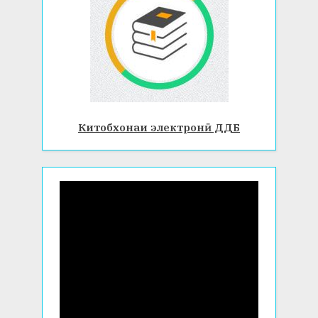
Китобхонаи электронӣ ДДБ